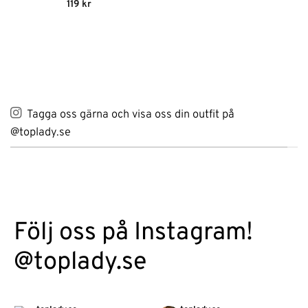
Betygsatt
5
119
kr
var:
är:
av 5
129 kr.
90 kr.
Tagga oss gärna och visa oss din outfit på
@toplady.se
Följ oss på Instagram!
@toplady.se