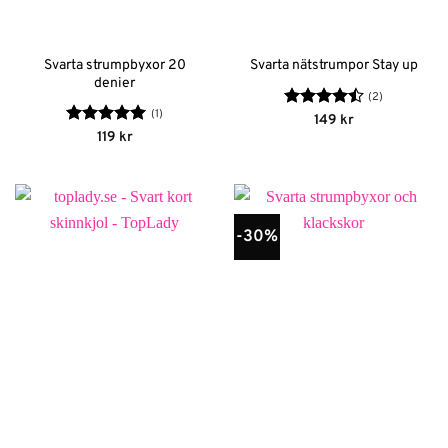
Svarta strumpbyxor 20
Svarta nätstrumpor Stay up
denier
(2)
(1)
Betygsatt
149
kr
4.5
av 5
Betygsatt
5
119
kr
av 5
-30%