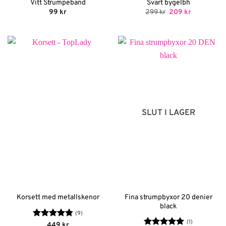
Vitt Strumpeband
Svart bygelbh
Det
Det
99
kr
299
kr
209
kr
ursprungliga
nuvarande
priset
priset
var:
är:
299 kr.
209 kr.
SLUT I LAGER
Fina strumpbyxor 20 denier
Korsett med metallskenor
black
(9)
(1)
Betygsatt
449
kr