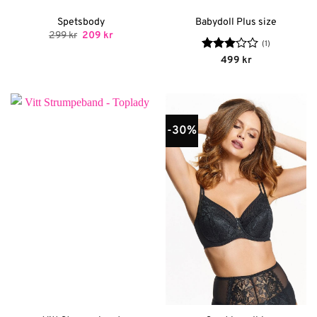
Spetsbody
Babydoll Plus size
Det
Det
299
kr
209
kr
ursprungliga
nuvarande
(1)
priset
priset
Betygsatt
499
kr
var:
är:
3
av 5
299 kr.
209 kr.
-30%