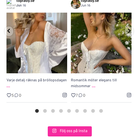
toplady.se
toplady.se
Jun 16
Jun 16
Varje detalj räknas på bröllopsdagen
Romantik möter elegans till
J
...
...
midsommar
w
5
0
7
0
Följ oss på Insta