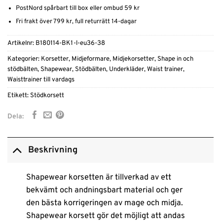
PostNord spårbart till box eller ombud 59 kr
Fri frakt över 799 kr, full returrätt 14-dagar
Artikelnr:
B180114-BK1-l-eu36-38
Kategorier:
Korsetter
,
Midjeformare
,
Midjekorsetter
,
Shape in och
stödbälten
,
Shapewear
,
Stödbälten
,
Underkläder
,
Waist trainer
,
Waisttrainer till vardags
Etikett:
Stödkorsett
Dela:
Beskrivning
Shapewear korsetten är tillverkad av ett
bekvämt och andningsbart material och ger
den bästa korrigeringen av mage och midja.
Shapewear korsett gör det möjligt att andas