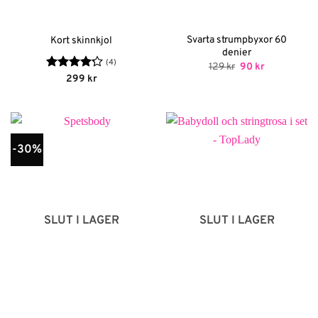
Svarta strumpbyxor 60
Kort skinnkjol
denier
(4)
Det
Det
129
kr
90
kr
ursprungliga
nuvarande
Betygsatt
299
kr
priset
priset
4.25
av 5
var:
är:
129 kr.
90 kr.
-30%
SLUT I LAGER
SLUT I LAGER