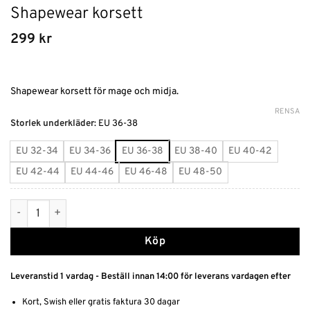
Shapewear korsett
299
kr
Shapewear korsett för mage och midja.
RENSA
Alternative:
Storlek underkläder
:
EU 36-38
EU 32-34
EU 34-36
EU 36-38
EU 38-40
EU 40-42
EU 42-44
EU 44-46
EU 46-48
EU 48-50
Shapewear korsett mängd
Köp
Leveranstid 1 vardag - Beställ innan 14:00 för leverans vardagen efter
Kort, Swish eller gratis faktura 30 dagar