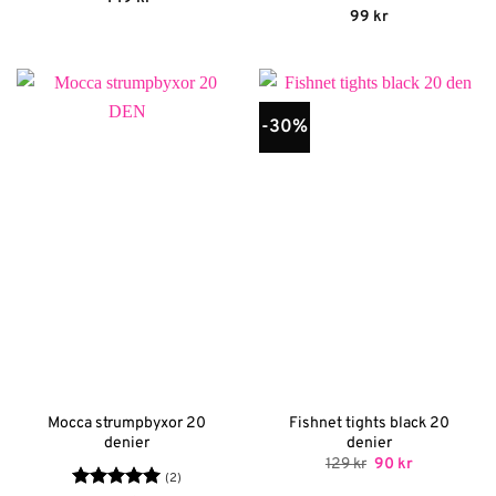
4.78
av 5
Betygsatt
5
99
kr
av 5
-30%
Mocca strumpbyxor 20
Fishnet tights black 20
denier
denier
Det
Det
129
kr
90
kr
ursprungliga
nuvarande
(2)
priset
priset