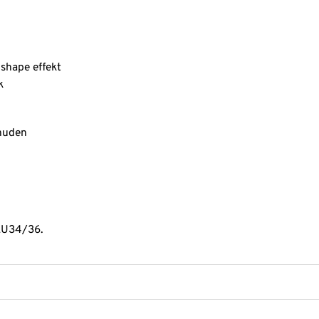
 shape effekt
k
 huden
 EU34/36.