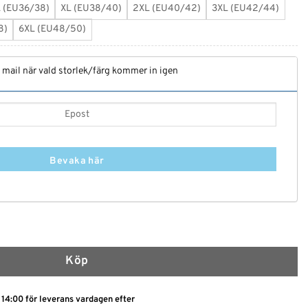
L (EU36/38)
XL (EU38/40)
2XL (EU40/42)
3XL (EU42/44)
8)
6XL (EU48/50)
t mail när vald storlek/färg kommer in igen
Bevaka här
 mängd
Köp
 14:00 för leverans vardagen efter