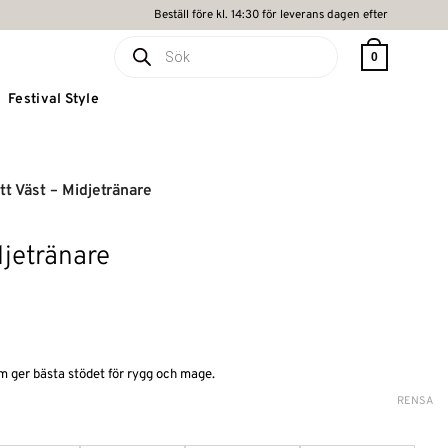
Beställ före kl. 14:30 för leverans dagen efter
Produktsökning
0
Festival Style
tt Väst – Midjetränare
djetränare
de
om ger bästa stödet för rygg och mage.
RENSA