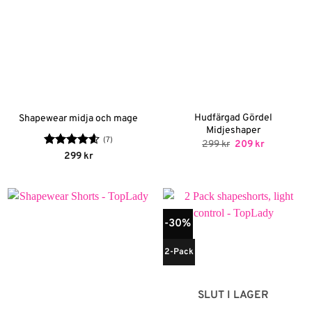
Hudfärgad Gördel
Shapewear midja och mage
Midjeshaper
(7)
Det
Det
299
kr
209
kr
ursprungliga
nuvarande
Betygsatt
299
kr
priset
priset
4.57
av 5
var:
är:
299 kr.
209 kr.
-30%
2-Pack
SLUT I LAGER