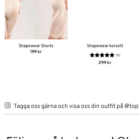
Shapewear Shorts
Shapewear korsett
199
kr
(9)
Betygsatt
299
kr
4.89
av 5
Tagga oss gärna och visa oss din outfit på @top