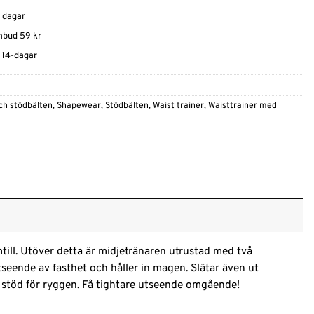
0 dagar
ombud 59 kr
t 14-dagar
ch stödbälten
,
Shapewear
,
Stödbälten
,
Waist trainer
,
Waisttrainer med
till. Utöver detta är midjetränaren utrustad med två
tseende av fasthet och håller in magen. Slätar även ut
a stöd för ryggen. Få tightare utseende omgående!