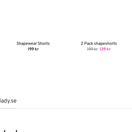
Shapewear Shorts
2 Pack shapeshorts
Det
Det
199
kr
199
kr
139
kr
ursprungliga
nuvarande
priset
priset
var:
är:
199 kr.
139 kr.
lady.se