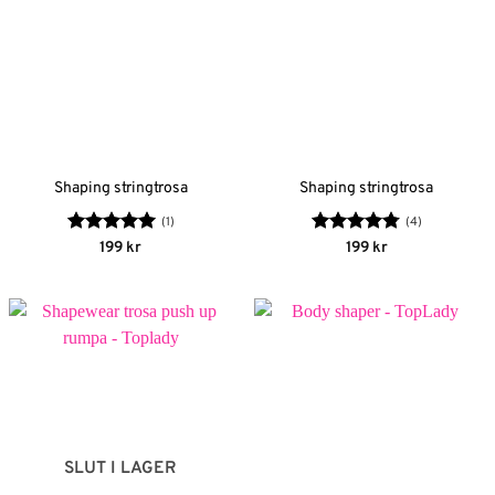
Shaping stringtrosa
Shaping stringtrosa
(1)
(4)
Betygsatt
5
Betygsatt
199
kr
199
kr
av 5
4.75
av 5
SLUT I LAGER