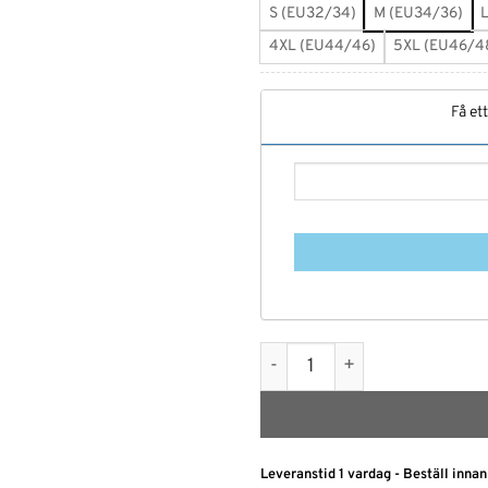
S (EU32/34)
M (EU34/36)
4XL (EU44/46)
5XL (EU46/4
Få et
Korsett Väst - Midjetränare
Leveranstid 1 vardag - Beställ innan