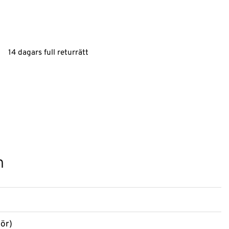
14 dagars full returrätt
n
lör)