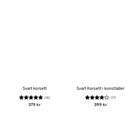
Svart korsett
Svart Korsett i konstläder
(18)
(17)
Betygsatt
Betygsatt
379
kr
399
kr
4.72
av 5
4.12
av
5