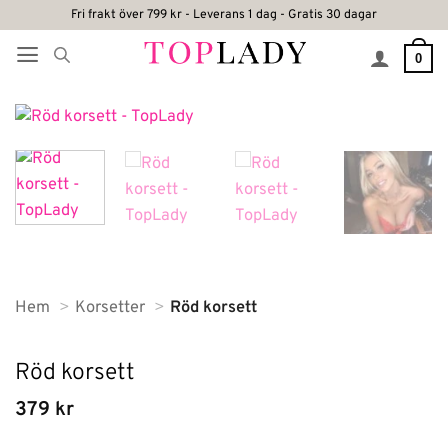
Skip
Fri frakt över 799 kr - Leverans 1 dag - Gratis 30 dagar
to
0
content
Hem
Korsetter
Röd korsett
Röd korsett
379
kr