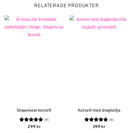
RELATERADE PRODUKTER
Shapewear korsett
Korsett med dragkedja
(9)
(4)
Betygsatt
Betygsatt
299
kr
399
kr
4.89
av 5
4.75
av 5