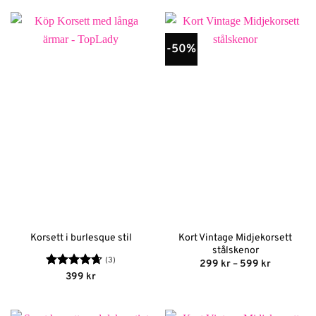
-50%
Kort Vintage Midjekorsett
Korsett i burlesque stil
stålskenor
(3)
Prisinterva
299
kr
–
599
kr
299 kr
Betygsatt
399
kr
till
4.67
av 5
599 kr