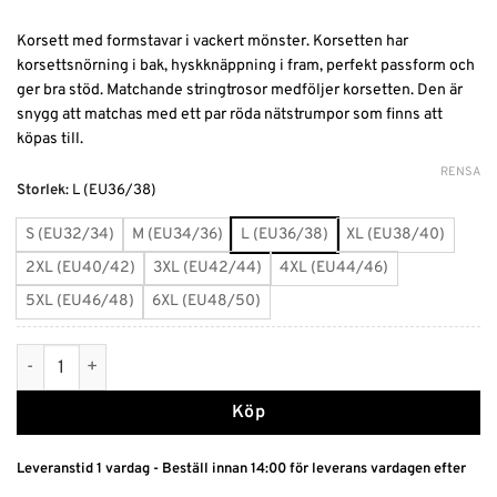
Korsett med formstavar i vackert mönster. Korsetten har
korsettsnörning i bak, hyskknäppning i fram, perfekt passform och
ger bra stöd. Matchande stringtrosor medföljer korsetten. Den är
snygg att matchas med ett par röda nätstrumpor som finns att
köpas till.
RENSA
Alternative:
Storlek
:
L (EU36/38)
S (EU32/34)
M (EU34/36)
L (EU36/38)
XL (EU38/40)
2XL (EU40/42)
3XL (EU42/44)
4XL (EU44/46)
5XL (EU46/48)
6XL (EU48/50)
Röd korsett mängd
Köp
Leveranstid 1 vardag - Beställ innan 14:00 för leverans vardagen efter