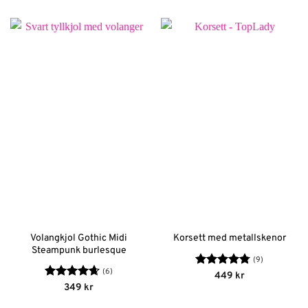
Volangkjol Gothic Midi
Korsett med metallskenor
Steampunk burlesque
(9)
(6)
Betygsatt
449
kr
4.78
av 5
Betygsatt
349
kr
4.67
av 5