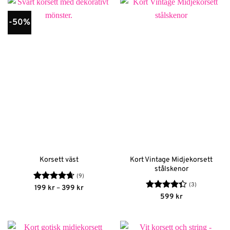
-50%
Kort Vintage Midjekorsett
Korsett väst
stålskenor
(9)
(3)
Betygsatt
Prisintervall:
199
kr
–
399
kr
199 kr
4.67
av 5
Betygsatt
599
kr
till
4.33
av 5
399 kr