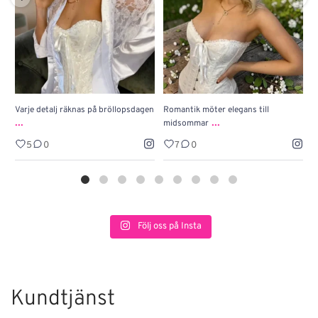
Varje detalj räknas på bröllopsdagen
Romantik möter elegans till
J
...
...
midsommar
w
5
0
7
0
Följ oss på Insta
Kundtjänst