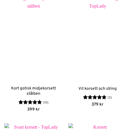
Kort gotisk midjekorsett
Vit korsett och string
stålben
(5)
(10)
Betygsatt
379
kr
4.8
av 5
Betygsatt
399
kr
4.8
av 5