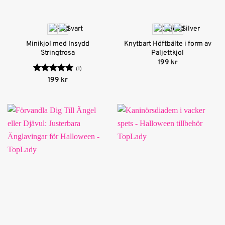
Minikjol med Insydd
Knytbart Höftbälte i form av
Stringtrosa
Paljettkjol
199
kr
(1)
Betygsatt
5
199
kr
av 5