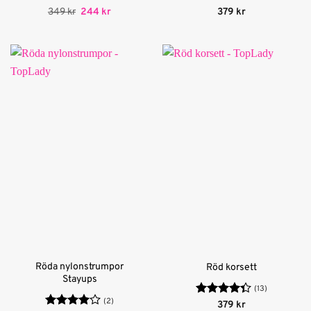
Betygsatt
Det
5
Det
Betygsatt
349
kr
244
kr
379
kr
ursprungliga
nuvarande
av 5
4.78
av 5
priset
priset
var:
är:
349 kr.
244 kr.
Röda nylonstrumpor
Röd korsett
Stayups
(13)
(2)
Betygsatt
379
kr