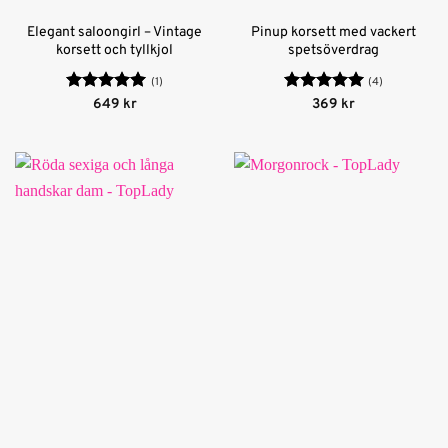
Elegant saloongirl – Vintage
Pinup korsett med vackert
korsett och tyllkjol
spetsöverdrag
(1)
(4)
Betygsatt
5
Betygsatt
5
649
kr
369
kr
av 5
av 5