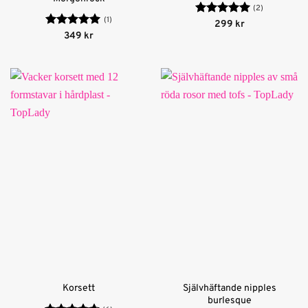
(2)
(1)
Betygsatt
5
299
kr
av 5
Betygsatt
5
349
kr
av 5
Självhäftande nipples
Korsett
burlesque