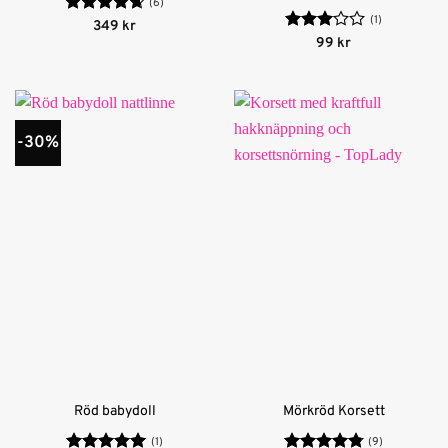
(6)
(1)
Betygsatt
349
kr
4.67
av 5
Betygsatt
99
kr
3
av 5
-30%
Röd babydoll
Mörkröd Korsett
(1)
(9)