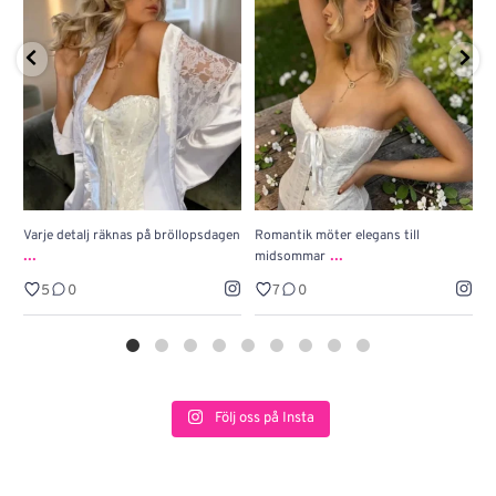
Varje detalj räknas på bröllopsdagen
Romantik möter elegans till
J
...
...
midsommar
w
5
0
7
0
Följ oss på Insta