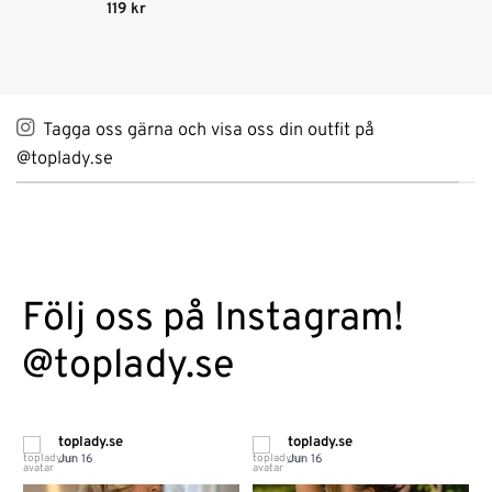
4.38
av 5
Betygsatt
119
kr
4
av 5
Tagga oss gärna och visa oss din outfit på
@toplady.se
Följ oss på Instagram!
@toplady.se
toplady.se
toplady.se
Jun 16
Jun 16