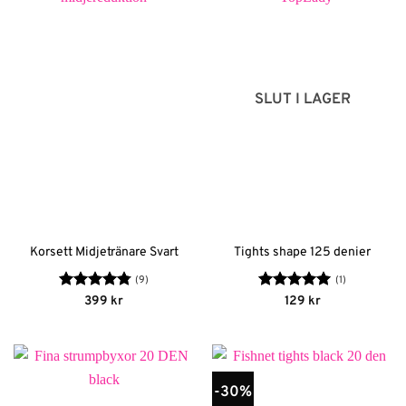
SLUT I LAGER
Korsett Midjetränare Svart
Tights shape 125 denier
(9)
(1)
Betygsatt
Betygsatt
5
399
kr
129
kr
4.78
av 5
av 5
-30%