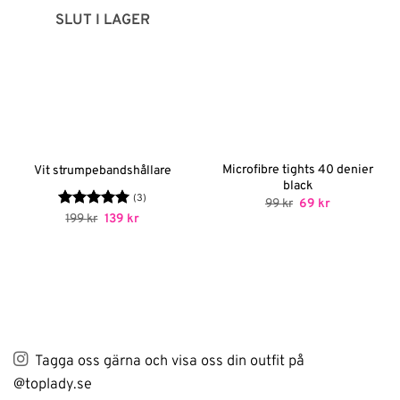
SLUT I LAGER
Microfibre tights 40 denier
Vit strumpebandshållare
black
(3)
Det
Det
99
kr
69
kr
ursprungliga
nuvarande
Betygsatt
Det
5
Det
199
kr
139
kr
priset
priset
ursprungliga
nuvarande
av 5
var:
är:
priset
priset
99 kr.
69 kr.
var:
är:
199 kr.
139 kr.
Tagga oss gärna och visa oss din outfit på
@toplady.se