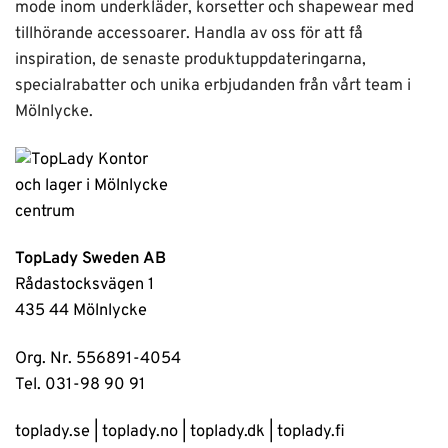
mode inom underkläder, korsetter och shapewear med
tillhörande accessoarer. Handla av oss för att få
inspiration, de senaste produktuppdateringarna,
specialrabatter och unika erbjudanden från vårt team i
Mölnlycke.
TopLady Sweden AB
Rådastocksvägen 1
435 44 Mölnlycke
Org. Nr. 556891-4054
Tel. 031-98 90 91
toplady.se
|
toplady.no
|
toplady.dk
|
toplady.fi