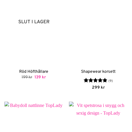
SLUT I LAGER
Röd Höfthållare
Shapewear korsett
Det
Det
199
kr
139
kr
ursprungliga
nuvarande
(9)
priset
priset
Betygsatt
299
kr
var:
är:
4.89
av 5
199 kr.
139 kr.