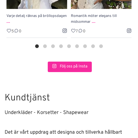
Varje detalj räknas på bröllopsdagen
Romantik möter elegans till
J
...
...
midsommar
w
5
0
7
0
Följ oss på Insta
Kundtjänst
Underkläder - Korsetter - Shapewear
Det är vårt uppdrag att designa och tillverka hållbart