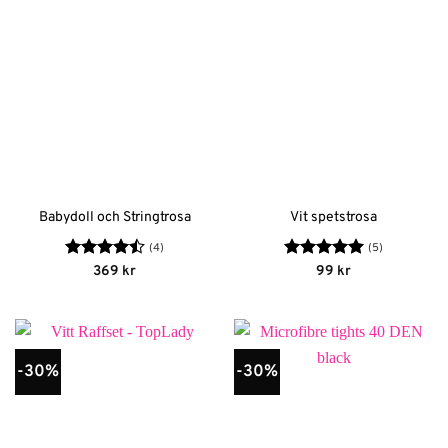
Babydoll och Stringtrosa
Vit spetstrosa
(4)
(5)
Betygsatt
Betygsatt
5
369
kr
99
kr
4.5
av 5
av 5
-30%
-30%