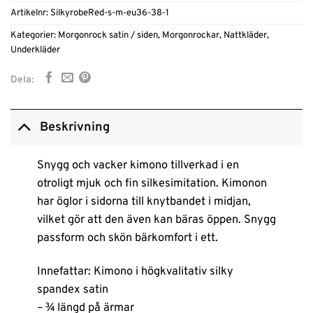
Artikelnr:
SilkyrobeRed-s-m-eu36-38-1
Kategorier:
Morgonrock satin / siden
,
Morgonrockar
,
Nattkläder
,
Underkläder
Dela:
Beskrivning
Snygg och vacker kimono tillverkad i en
otroligt mjuk och fin silkesimitation. Kimonon
har öglor i sidorna till knytbandet i midjan,
vilket gör att den även kan bäras öppen. Snygg
passform och skön bärkomfort i ett.
Innefattar: Kimono i högkvalitativ silky
spandex satin
– ¾ längd på ärmar