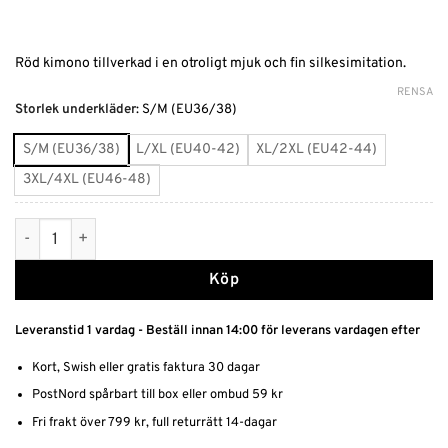
Röd kimono tillverkad i en otroligt mjuk och fin silkesimitation.
RENSA
Alternative:
Storlek underkläder
:
S/M (EU36/38)
S/M (EU36/38)
L/XL (EU40-42)
XL/2XL (EU42-44)
3XL/4XL (EU46-48)
Röd Kimono Silkeslen mängd
Köp
Leveranstid 1 vardag - Beställ innan 14:00 för leverans vardagen efter
Kort, Swish eller gratis faktura 30 dagar
PostNord spårbart till box eller ombud 59 kr
Fri frakt över 799 kr, full returrätt 14-dagar