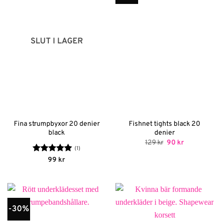
SLUT I LAGER
Fina strumpbyxor 20 denier
Fishnet tights black 20
black
denier
Det
Det
129
kr
90
kr
ursprungliga
nuvarande
(1)
priset
priset
Betygsatt
5
99
kr
var:
är:
av 5
129 kr.
90 kr.
-30%