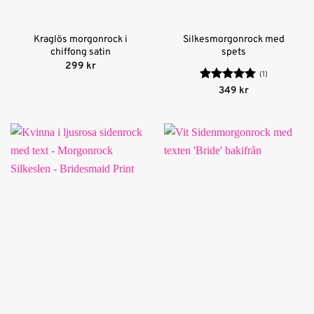
Kraglös morgonrock i
Silkesmorgonrock med
chiffong satin
spets
299
kr
(1)
Betygsatt
5
349
kr
av 5