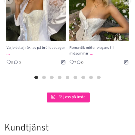
Varje detalj räknas på bröllopsdagen
Romantik möter elegans till
J
...
...
midsommar
w
5
0
7
0
Följ oss på Insta
Kundtjänst