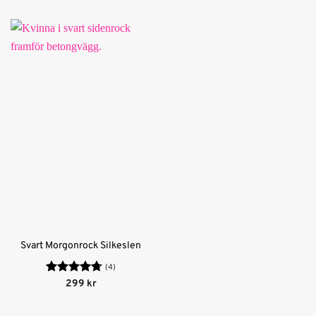
Svart Morgonrock Silkeslen
(4)
Betygsatt
299
kr
4.75
av 5