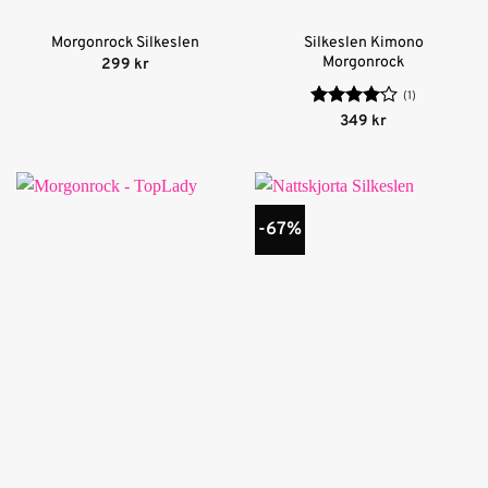
Silkeslen Kimono
Morgonrock Silkeslen
Morgonrock
299
kr
(1)
Betygsatt
349
kr
4
av 5
-67%