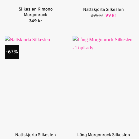
Silkeslen Kimono
Nattskjorta Silkeslen
Morgonrock
Det
Det
299
kr
99
kr
ursprungliga
nuvarande
349
kr
priset
priset
var:
är:
299 kr.
99 kr.
-67%
Nattskjorta Silkeslen
Lång Morgonrock Silkeslen