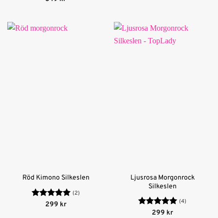
av 5
Ljusrosa Morgonrock
Röd Kimono Silkeslen
Silkeslen
(2)
(4)
Betygsatt
5
299
kr
av 5
Betygsatt
5
299
kr