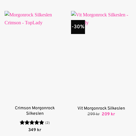
av 5
-30%
Crimson Morgonrock
Vit Morgonrock Silkeslen
Silkeslen
Det
Det
299
kr
209
kr
ursprungliga
nuvarande
priset
priset
(2)
var:
är:
Betygsatt
5
349
kr
299 kr.
209 kr.
av 5