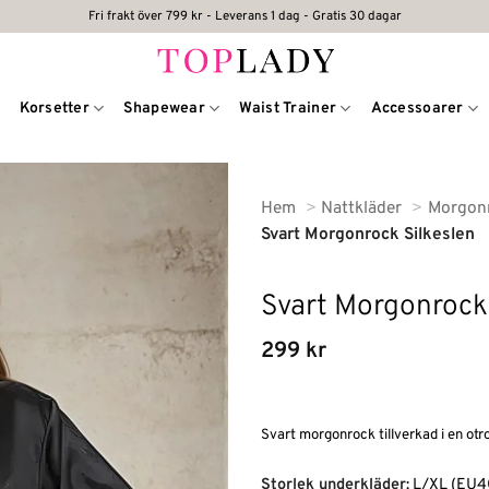
Fri frakt över 799 kr - Leverans 1 dag - Gratis 30 dagar
Korsetter
Shapewear
Waist Trainer
Accessoarer
Hem
Nattkläder
Morgon
Svart Morgonrock Silkeslen
Svart Morgonrock 
299
kr
Svart morgonrock tillverkad i en otro
Alternative:
Storlek underkläder
:
L/XL (EU4