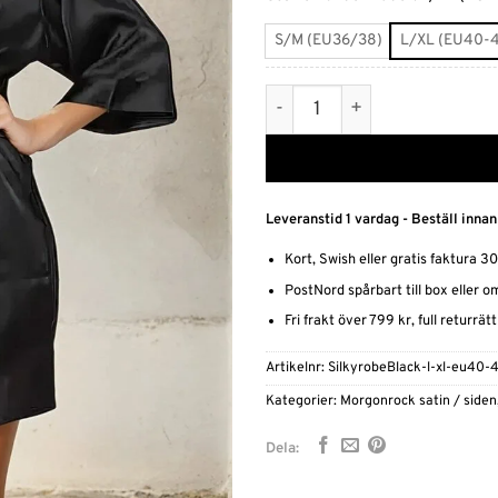
S/M (EU36/38)
L/XL (EU40-
Svart Morgonrock Silkesle
Leveranstid 1 vardag - Beställ innan
Kort, Swish eller gratis faktura 3
PostNord spårbart till box eller 
Fri frakt över 799 kr, full returrät
Artikelnr:
SilkyrobeBlack-l-xl-eu40-
Kategorier:
Morgonrock satin / siden
Dela: