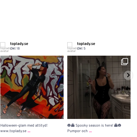
toplady.se
toplady.se
Okt 18
Okt 5
Halloween‑glam med attityd!
🎃👻 Spooky season is here! 👻🎃
H
...
...
www.toplady.se
Pumpor och
d