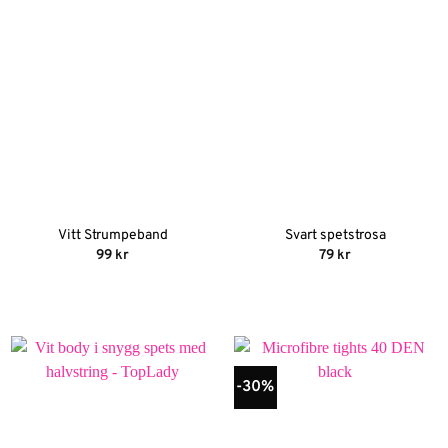
Vitt Strumpeband
Svart spetstrosa
99
kr
79
kr
-30%