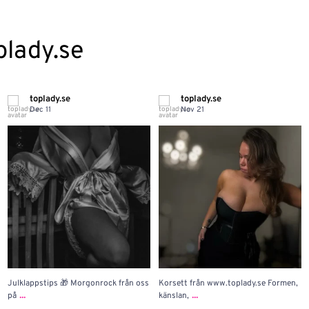
plady.se
toplady.se
toplady.se
Dec 11
Nov 21
Julklappstips 🎁 Morgonrock från oss
Korsett från www.toplady.se Formen,
...
...
på
känslan,