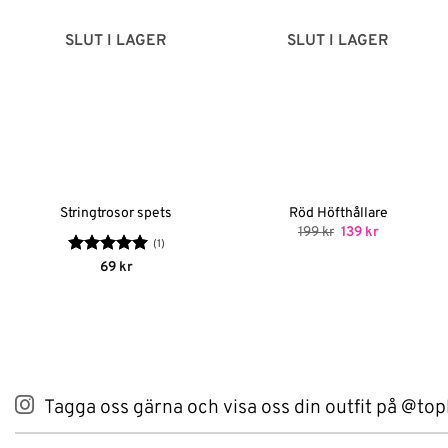
SLUT I LAGER
SLUT I LAGER
Stringtrosor spets
Röd Höfthållare
Det
Det
199
kr
139
kr
ursprungliga
nuvarande
(1)
priset
priset
Betygsatt
5
69
kr
var:
är:
av 5
199 kr.
139 kr.
Tagga oss gärna och visa oss din outfit på @top