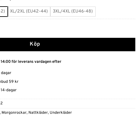
42)
XL/2XL (EU42-44)
3XL/4XL (EU46-48)
n mängd
Köp
 14:00 för leverans vardagen efter
0 dagar
ombud 59 kr
t 14-dagar
42
,
Morgonrockar
,
Nattkläder
,
Underkläder