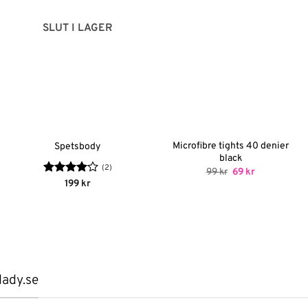
SLUT I LAGER
Microfibre tights 40 denier
Spetsbody
black
(2)
Det
Det
99
kr
69
kr
ursprungliga
nuvarande
Betygsatt
199
kr
priset
priset
4
av 5
var:
är:
99 kr.
69 kr.
lady.se