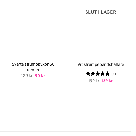
SLUT I LAGER
Svarta strumpbyxor 60
Vit strumpebandshållare
denier
(3)
Det
Det
129
kr
90
kr
ursprungliga
nuvarande
Betygsatt
Det
5
Det
199
kr
139
kr
priset
priset
ursprungliga
nuvarande
av 5
var:
är:
priset
priset
129 kr.
90 kr.
var:
är:
199 kr.
139 kr.