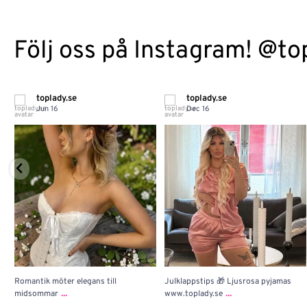
Följ oss på Instagram! @to
toplady.se
toplady.se
Jun 16
Dec 16
Romantik möter elegans till
Julklappstips 🎁 Ljusrosa pyjamas
...
...
midsommar
www.toplady.se