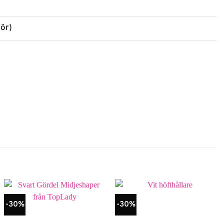
lör)
-30%
-30%