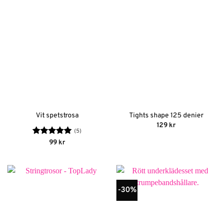
Vit spetstrosa
Tights shape 125 denier
129
kr
(5)
Betygsatt
5
99
kr
av 5
-30%