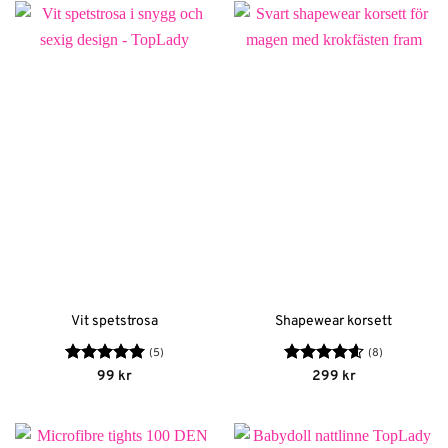
129 kr.
90 kr.
Vit spetstrosa
Shapewear korsett
(5)
(8)
Betygsatt
5
Betygsatt
99
kr
299
kr
av 5
4.63
av 5