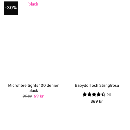
-30%
Microfibre tights 100 denier
Babydoll och Stringtrosa
black
(4)
Det
Det
99
kr
69
kr
ursprungliga
nuvarande
Betygsatt
369
kr
priset
priset
4.5
av 5
var:
är:
99 kr.
69 kr.