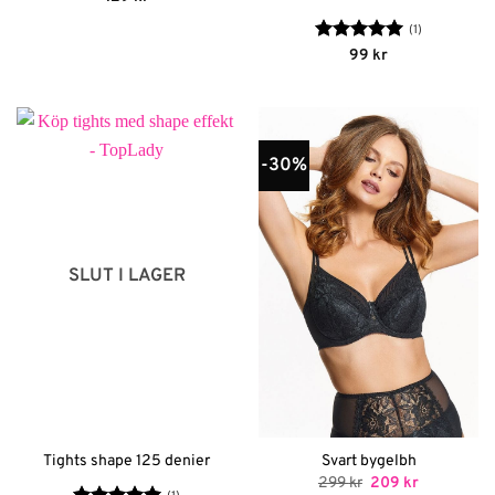
(1)
Betygsatt
5
99
kr
av 5
-30%
SLUT I LAGER
Tights shape 125 denier
Svart bygelbh
Det
Det
299
kr
209
kr