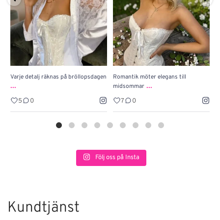
Varje detalj räknas på bröllopsdagen
Romantik möter elegans till
J
...
...
midsommar
w
5
0
7
0
Följ oss på Insta
Kundtjänst