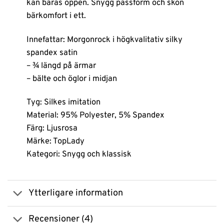
kan bäras öppen. Snygg passform och skön
bärkomfort i ett.
Innefattar: Morgonrock i högkvalitativ silky
spandex satin
– ¾ längd på ärmar
– bälte och öglor i midjan
Tyg: Silkes imitation
Material: 95% Polyester, 5% Spandex
Färg: Ljusrosa
Märke: TopLady
Kategori: Snygg och klassisk
Ytterligare information
Recensioner (4)