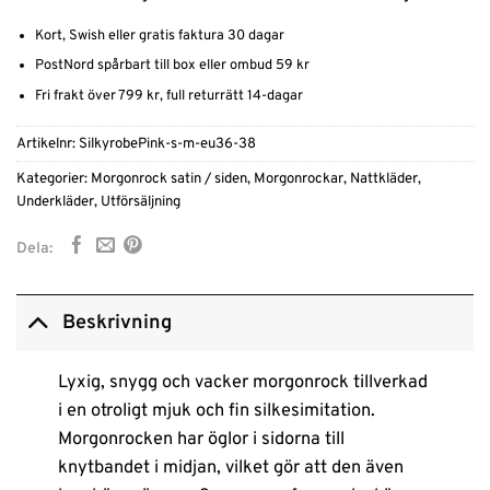
Kort, Swish eller gratis faktura 30 dagar
PostNord spårbart till box eller ombud 59 kr
Fri frakt över 799 kr, full returrätt 14-dagar
Artikelnr:
SilkyrobePink-s-m-eu36-38
Kategorier:
Morgonrock satin / siden
,
Morgonrockar
,
Nattkläder
,
Underkläder
,
Utförsäljning
Dela:
Beskrivning
Lyxig, snygg och vacker morgonrock tillverkad
i en otroligt mjuk och fin silkesimitation.
Morgonrocken har öglor i sidorna till
knytbandet i midjan, vilket gör att den även