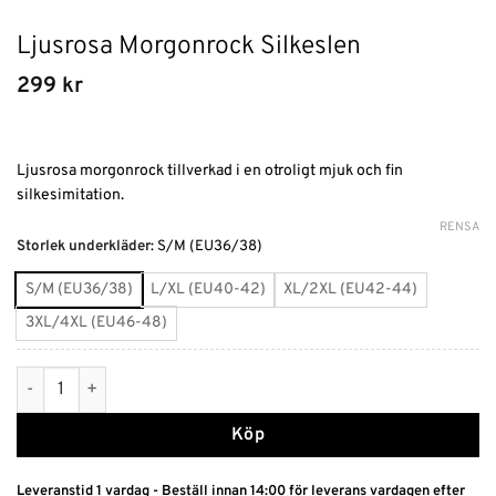
Ljusrosa Morgonrock Silkeslen
299
kr
Ljusrosa morgonrock tillverkad i en otroligt mjuk och fin
silkesimitation.
RENSA
Alternative:
Storlek underkläder
:
S/M (EU36/38)
S/M (EU36/38)
L/XL (EU40-42)
XL/2XL (EU42-44)
3XL/4XL (EU46-48)
Ljusrosa Morgonrock Silkeslen mängd
Köp
Leveranstid 1 vardag - Beställ innan 14:00 för leverans vardagen efter