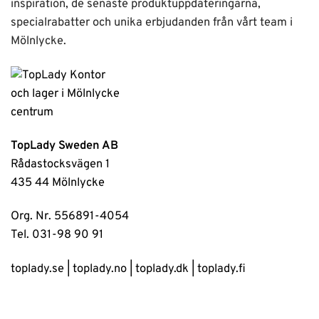
inspiration, de senaste produktuppdateringarna,
specialrabatter och unika erbjudanden från vårt team i
Mölnlycke.
TopLady Sweden AB
Rådastocksvägen 1
435 44 Mölnlycke
Org. Nr. 556891-4054
Tel. 031-98 90 91
toplady.se
|
toplady.no
|
toplady.dk
|
toplady.fi