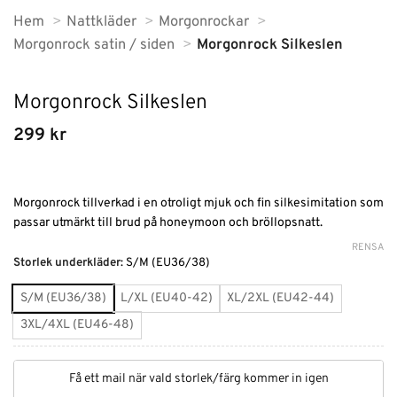
Hem
Nattkläder
Morgonrockar
Morgonrock satin / siden
Morgonrock Silkeslen
Morgonrock Silkeslen
299
kr
Morgonrock tillverkad i en otroligt mjuk och fin silkesimitation som
passar utmärkt till brud på honeymoon och bröllopsnatt.
RENSA
Alternative:
Storlek underkläder
:
S/M (EU36/38)
S/M (EU36/38)
L/XL (EU40-42)
XL/2XL (EU42-44)
3XL/4XL (EU46-48)
Få ett mail när vald storlek/färg kommer in igen