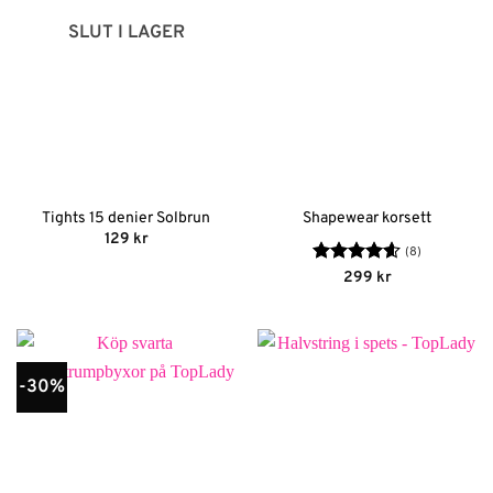
SLUT I LAGER
Tights 15 denier Solbrun
Shapewear korsett
129
kr
(8)
Betygsatt
299
kr
4.63
av 5
-30%