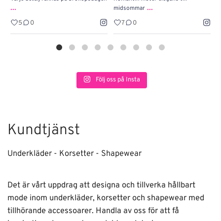
...
...
midsommar
w
5
0
7
0
Följ oss på Insta
Kundtjänst
Underkläder - Korsetter - Shapewear
Det är vårt uppdrag att designa och tillverka hållbart
mode inom underkläder, korsetter och shapewear med
tillhörande accessoarer. Handla av oss för att få