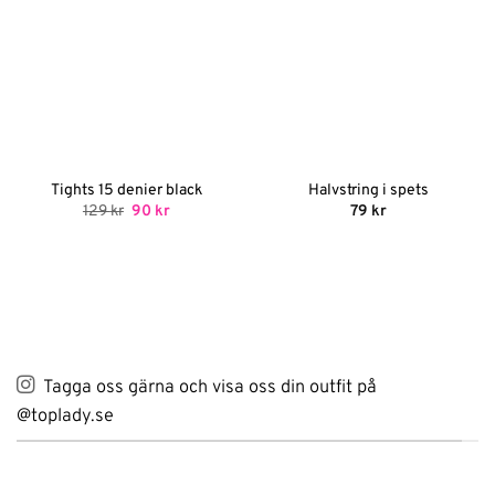
Tights 15 denier black
Halvstring i spets
Det
Det
129
kr
90
kr
79
kr
ursprungliga
nuvarande
priset
priset
var:
är:
129 kr.
90 kr.
Tagga oss gärna och visa oss din outfit på
@toplady.se