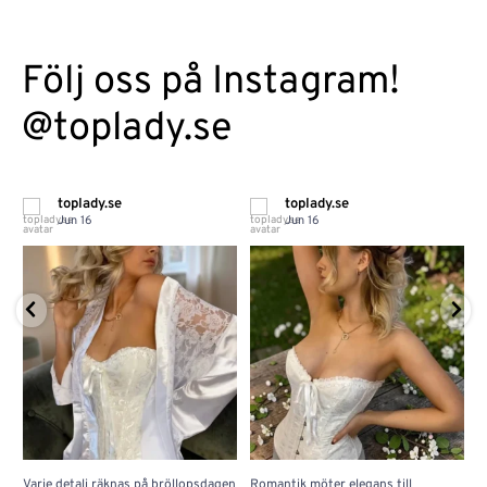
Följ oss på Instagram!
@toplady.se
toplady.se
toplady.se
Jun 16
Jun 16
Varje detalj räknas på bröllopsdagen
Romantik möter elegans till
J