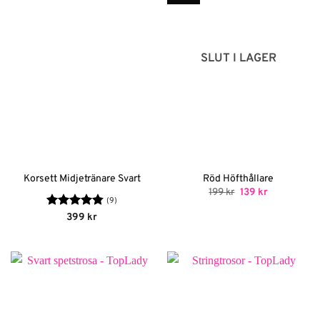
SLUT I LAGER
Korsett Midjetränare Svart
Röd Höfthållare
Det
Det
199
kr
139
kr
ursprungliga
nuvarande
(9)
priset
priset
Betygsatt
399
kr
var:
är:
4.78
av 5
199 kr.
139 kr.