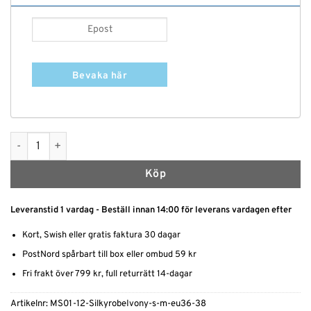
Bevaka här
Morgonrock Silkeslen mängd
Köp
Leveranstid 1 vardag - Beställ innan 14:00 för leverans vardagen efter
Kort, Swish eller gratis faktura 30 dagar
PostNord spårbart till box eller ombud 59 kr
Fri frakt över 799 kr, full returrätt 14-dagar
Artikelnr:
MS01-12-SilkyrobeIvony-s-m-eu36-38