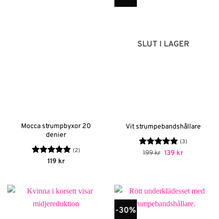
SLUT I LAGER
Mocca strumpbyxor 20
Vit strumpebandshållare
denier
(3)
(2)
Betygsatt
Det
5
Det
199
kr
139
kr
ursprungliga
nuvarande
av 5
Betygsatt
5
119
kr
priset
priset
av 5
var:
är:
199 kr.
139 kr.
-30%