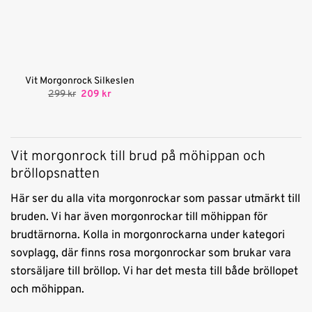
Vit Morgonrock Silkeslen
Det
Det
299
kr
209
kr
ursprungliga
nuvarande
priset
priset
var:
är:
299 kr.
209 kr.
Vit morgonrock till brud på möhippan och
bröllopsnatten
Här ser du alla vita morgonrockar som passar utmärkt till
bruden. Vi har även morgonrockar till möhippan för
brudtärnorna. Kolla in morgonrockarna under kategori
sovplagg, där finns rosa morgonrockar som brukar vara
storsäljare till bröllop. Vi har det mesta till både bröllopet
och möhippan.