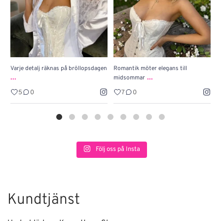
Varje detalj räknas på bröllopsdagen
Romantik möter elegans till
J
...
...
midsommar
w
5
0
7
0
Följ oss på Insta
Kundtjänst