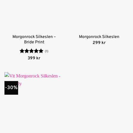
Morgonrock Silkeslen –
Morgonrock Silkeslen
Bride Print
299
kr
(1)
Betygsatt
5
399
kr
av 5
-30%