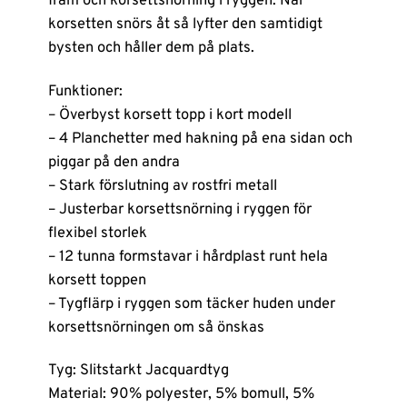
fram och korsettsnörning i ryggen. När
korsetten snörs åt så lyfter den samtidigt
bysten och håller dem på plats.
Funktioner:
– Överbyst korsett topp i kort modell
– 4 Planchetter med hakning på ena sidan och
piggar på den andra
– Stark förslutning av rostfri metall
– Justerbar korsettsnörning i ryggen för
flexibel storlek
– 12 tunna formstavar i hårdplast runt hela
korsett toppen
– Tygflärp i ryggen som täcker huden under
korsettsnörningen om så önskas
Tyg: Slitstarkt Jacquardtyg
Material: 90% polyester, 5% bomull, 5%