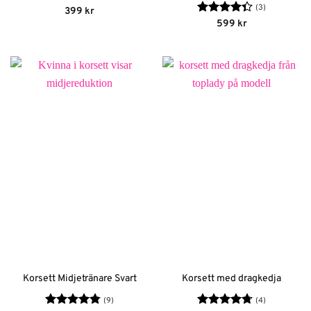
(3)
Betygsatt
399
kr
4.67
av 5
Betygsatt
599
kr
4.33
av 5
Korsett Midjetränare Svart
Korsett med dragkedja
(9)
(4)