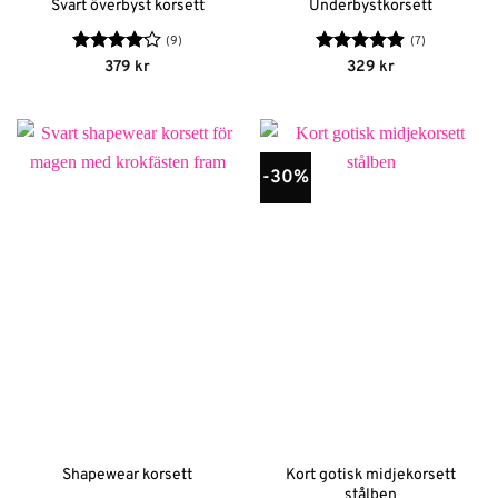
Svart överbyst korsett
Underbystkorsett
(9)
(7)
Betygsatt
Betygsatt
379
kr
329
kr
4.13
av
4.86
av 5
5
-30%
Kort gotisk midjekorsett
Shapewear korsett
stålben