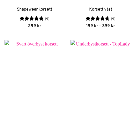
Shapewear korsett
Korsett väst
(9)
(9)
Betygsatt
Betygsatt
Prisinterva
299
kr
199
kr
–
399
kr
199 kr
4.89
av 5
4.67
av 5
till
399 kr