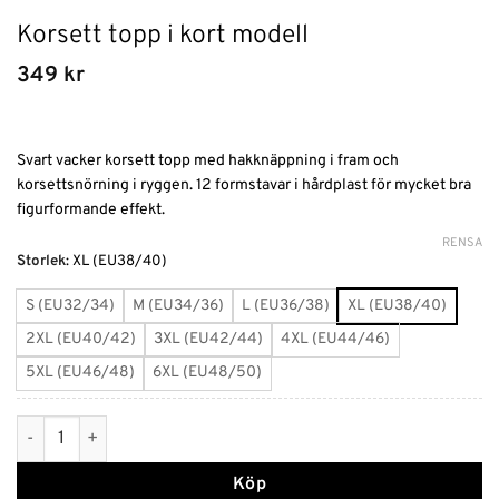
Korsett topp i kort modell
349
kr
Svart vacker korsett topp med hakknäppning i fram och
korsettsnörning i ryggen. 12 formstavar i hårdplast för mycket bra
figurformande effekt.
RENSA
Alternative:
Storlek
:
XL (EU38/40)
S (EU32/34)
M (EU34/36)
L (EU36/38)
XL (EU38/40)
2XL (EU40/42)
3XL (EU42/44)
4XL (EU44/46)
5XL (EU46/48)
6XL (EU48/50)
Korsett topp i kort modell mängd
Köp