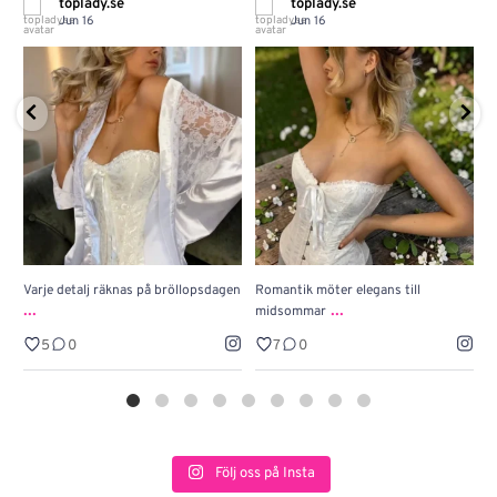
toplady.se
toplady.se
Jun 16
Jun 16
Varje detalj räknas på bröllopsdagen
Romantik möter elegans till
J
...
...
midsommar
w
5
0
7
0
Följ oss på Insta