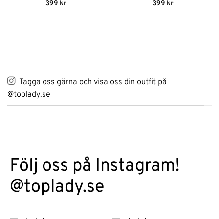
Betygsatt
Betygsatt
399
kr
399
kr
4.78
av 5
4.75
av 5
Tagga oss gärna och visa oss din outfit på
@toplady.se
Följ oss på Instagram!
@toplady.se