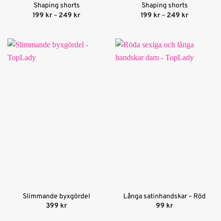
Shaping shorts
Shaping shorts
Prisintervall:
Prisinterva
199
kr
–
249
kr
199
kr
–
249
kr
199 kr
199 kr
till
till
249 kr
249 kr
Slimmande byxgördel
Långa satinhandskar – Röd
399
kr
99
kr