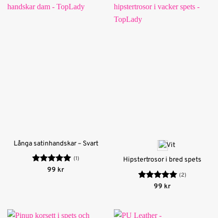
Långa satinhandskar – Svart
(1)
Hipstertrosor i bred spets
Betygsatt
5
99
kr
(2)
av 5
Betygsatt
5
99
kr
av 5