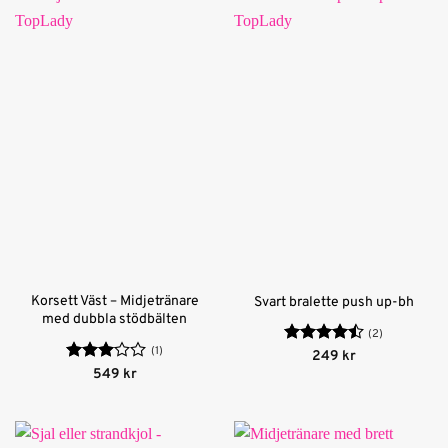
Korsett Väst – Midjetränare
Svart bralette push up-bh
med dubbla stödbälten
(2)
(1)
Betygsatt
249
kr
4.5
av 5
Betygsatt
549
kr
3
av 5