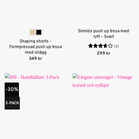
Sömlös push up trosa med
lyft – Svart
Shaping shorts -
(5)
Formpressad push up trosa
med inlägg
Betygsatt
299
kr
3.6
av
349
kr
5
-30%
3-PACK