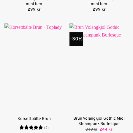
med ben
med ben
299
kr
299
kr
-30%
Brun Volangkjol Gothic Midi
Korsettbälte Brun
Steampunk Burlesque
(2)
Det
Det
349
kr
244
kr