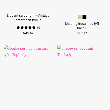
Elegant saloongirl – Vintage
korsett och tyllkjol
Shaping trosa med lyft
(1)
baktill
199
kr
Betygsatt
5
649
kr
av 5