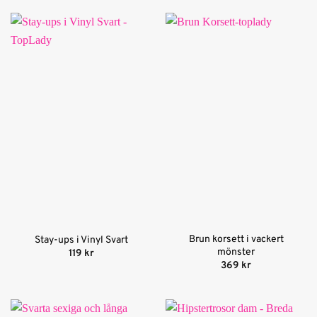
Brun korsett i vackert
Stay-ups i Vinyl Svart
mönster
119
kr
369
kr