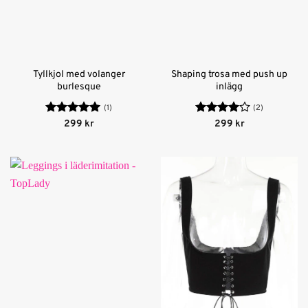
Tyllkjol med volanger
Shaping trosa med push up
burlesque
inlägg
(1)
(2)
Betygsatt
5
Betygsatt
299
kr
299
kr
av 5
4
av 5