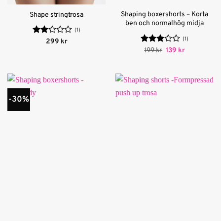
Shaping boxershorts – Korta
Shape stringtrosa
ben och normalhög midja
(1)
(1)
Betygsatt
299
kr
2
av
Betygsatt
Det
Det
199
kr
139
kr
ursprungliga
nuvarande
5
3
av 5
priset
priset
var:
är:
199 kr.
139 kr.
-30%