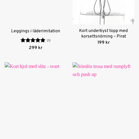
Kort underbyst topp med
Leggings i läderimitation
korsettsnörning – Pirat
(1)
199
kr
Betygsatt
5
299
kr
av 5