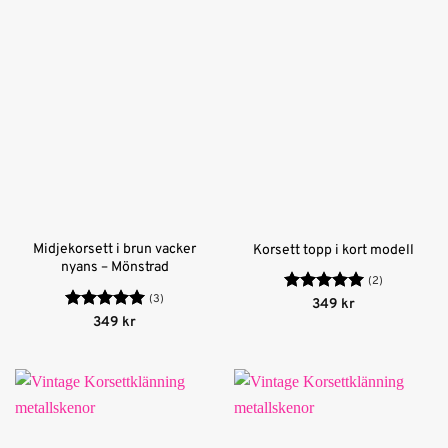
Midjekorsett i brun vacker
Korsett topp i kort modell
nyans – Mönstrad
(2)
(3)
Betygsatt
5
349
kr
av 5
Betygsatt
5
349
kr
av 5