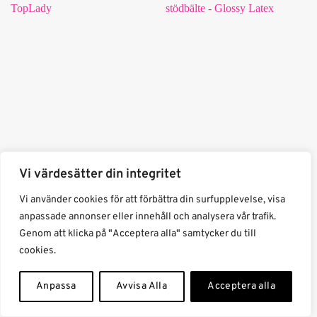
Vi värdesätter din integritet
Vi använder cookies för att förbättra din surfupplevelse, visa
Midjetränare med brett
Chiffong Strandkjol / Sjal
anpassade annonser eller innehåll och analysera vår trafik.
stödbälte – Glossy Latex
149
kr
Genom att klicka på "Acceptera alla" samtycker du till
(1)
cookies.
Betygsatt
5
349
kr
av 5
Anpassa
Avvisa Alla
Acceptera alla