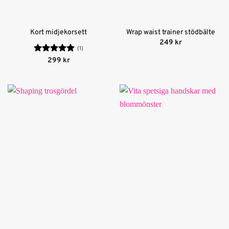
Kort midjekorsett
Wrap waist trainer stödbälte
249
kr
(1)
Betygsatt
5
299
kr
av 5