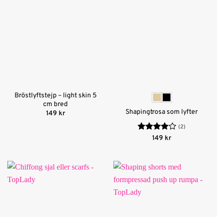
Bröstlyftstejp – light skin 5
cm bred
Shapingtrosa som lyfter
149
kr
(2)
Betygsatt
149
kr
4
av 5