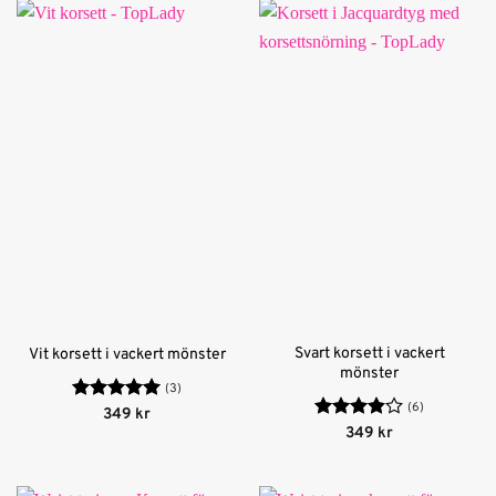
Svart korsett i vackert
Vit korsett i vackert mönster
mönster
(3)
(6)
Betygsatt
5
349
kr
av 5
Betygsatt
349
kr
3.83
av
5