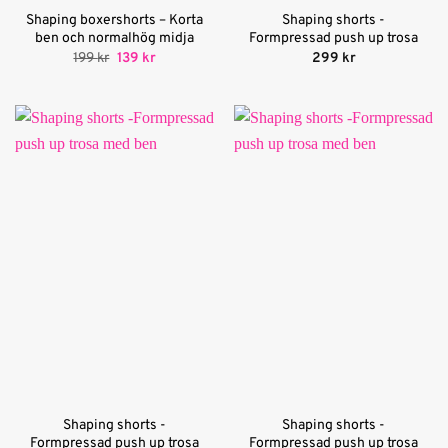
Shaping boxershorts – Korta
Shaping shorts -
ben och normalhög midja
Formpressad push up trosa
Det
Det
199
kr
139
kr
299
kr
ursprungliga
nuvarande
priset
priset
var:
är:
199 kr.
139 kr.
Shaping shorts -
Shaping shorts -
Formpressad push up trosa
Formpressad push up trosa