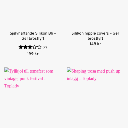
Självhäftande Silikon Bh –
Silikon nipple covers – Ger
Ger bröstlyft
bröstlyft
149
kr
(2)
Betygsatt
199
kr
3
av 5