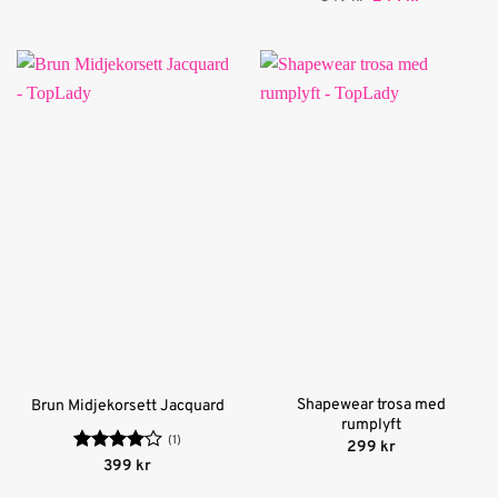
ursprungliga
nuvarande
3
av 5
priset
priset
var:
är:
349 kr.
244 kr.
Shapewear trosa med
Brun Midjekorsett Jacquard
rumplyft
(1)
299
kr
Betygsatt
399
kr
4
av 5