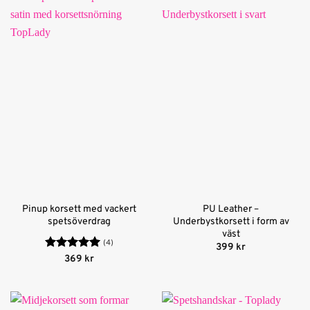
Pinup korsett med vackert
PU Leather –
spetsöverdrag
Underbystkorsett i form av
väst
(4)
399
kr
Betygsatt
5
369
kr
av 5