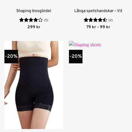
Shaping trosgördel
Långa spetshandskar – Vit
(5)
(2)
Betygsatt
Betygsatt
Prisintervall
299
kr
79
kr
–
99
kr
79 kr
4
av 5
4.5
av 5
till
99 kr
-20%
-20%