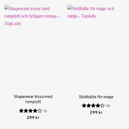
Shapewear trosa med
Stödbälte för mage
rumplyft
(5)
(1)
Betygsatt
299
kr
4.2
av 5
Betygsatt
299
kr
4
av 5