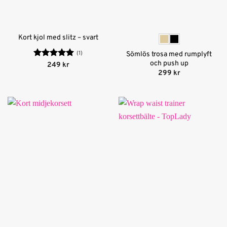
Kort kjol med slitz – svart
(1)
Sömlös trosa med rumplyft
och push up
Betygsatt
5
249
kr
av 5
299
kr