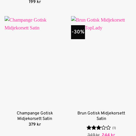
ursprungliga
nuvarande
Betygsatt
5
199
kr
priset
priset
av 5
var:
är:
349 kr.
244 kr.
-30%
Champange Gotisk
Brun Gotisk Midjekorsett
Midjekorsett Satin
Satin
379
kr
(1)
Betygsatt
Det
Det
349
kr
244
kr