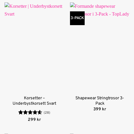
3-PACK
Korsetter –
Shapewear Stringtrosor 3-
Underbystkorsett Svart
Pack
399
kr
(28)
Betygsatt
299
kr
4.56
av 5