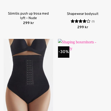
Sömlös push up trosa med
Shapewear bodysuit
lyft – Nude
(1)
299
kr
Betygsatt
299
kr
4
av 5
-30%