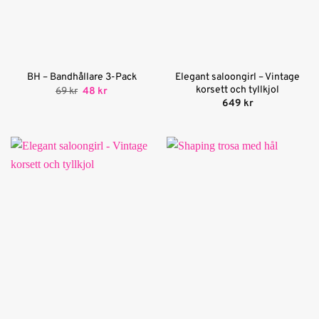
Elegant saloongirl – Vintage
BH – Bandhållare 3-Pack
korsett och tyllkjol
Det
Det
69
kr
48
kr
ursprungliga
nuvarande
649
kr
priset
priset
var:
är:
69 kr.
48 kr.