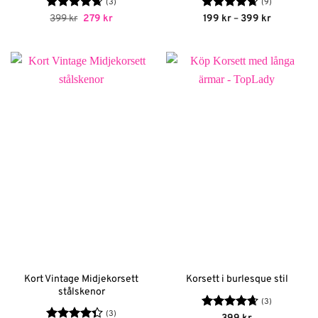
(3)
(9)
Betygsatt
Det
Det
Betygsatt
Prisinterva
399
kr
279
kr
199
kr
–
399
kr
ursprungliga
nuvarande
199 kr
4.67
av 5
4.67
av 5
priset
priset
till
var:
är:
399 kr
399 kr.
279 kr.
Kort Vintage Midjekorsett
Korsett i burlesque stil
stålskenor
(3)
(3)
Betygsatt