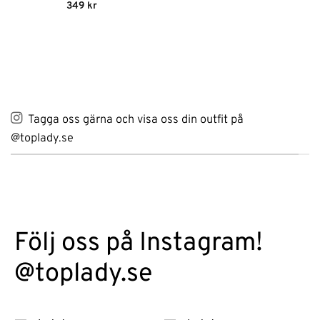
4.13
av
Betygsatt
349
kr
5
4.5
av 5
Tagga oss gärna och visa oss din outfit på
@toplady.se
Följ oss på Instagram!
@toplady.se