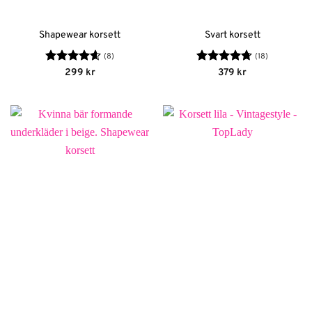
Shapewear korsett
Svart korsett
(8)
(18)
Betygsatt
Betygsatt
299
kr
379
kr
4.63
av 5
4.72
av 5