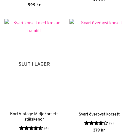
399
kr
4.67
av 5
Betygsatt
599
kr
4.33
av 5
SLUT I LAGER
Kort Vintage Midjekorsett
Svart överbyst korsett
stålskenor
(9)
(4)
Betygsatt
379
kr