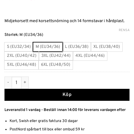
ursprungliga
nuvarande
priset
priset
var:
är:
299 kr.
209 kr.
Midjekorsett med korsettsnörning och 14 formstavar i hårdplast.
RENSA
Alternative:
Storlek
:
M (EU34/36)
S (EU32/34)
M (EU34/36)
L (EU36/38)
XL (EU38/40)
2XL (EU40/42)
3XL (EU42/44)
4XL (EU44/46)
5XL (EU46/48)
6XL (EU48/50)
Brun Midjekorsett i Satin mängd
Köp
Leveranstid 1 vardag - Beställ innan 14:00 för leverans vardagen efter
Kort, Swish eller gratis faktura 30 dagar
PostNord spårbart till box eller ombud 59 kr