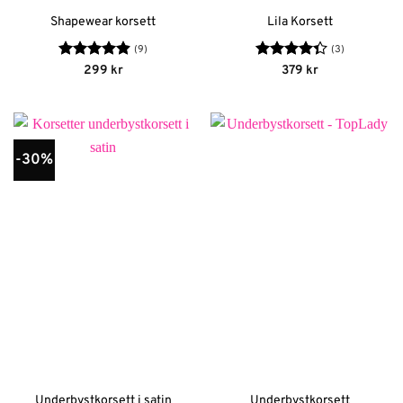
Shapewear korsett
Lila Korsett
(9)
(3)
Betygsatt
Betygsatt
299
kr
379
kr
4.89
av 5
4.33
av 5
-30%
Underbystkorsett i satin
Underbystkorsett