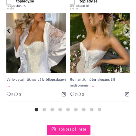
toplady.se
toplady.se
Jun 16
Jun 16
Varje detalj räknas på bröllopsdagen
Romantik möter elegans till
J
...
...
midsommar
w
5
0
7
0
Följ oss på Insta