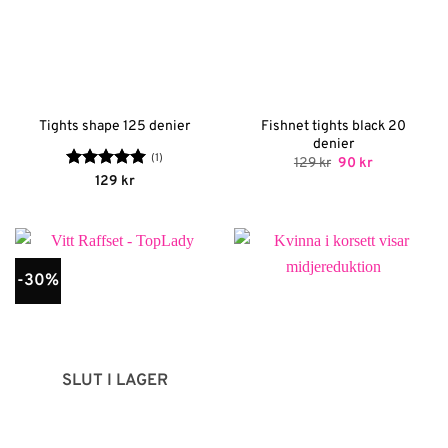
Fishnet tights black 20
Tights shape 125 denier
denier
(1)
Det
Det
129
kr
90
kr
ursprungliga
nuvarande
Betygsatt
5
129
kr
priset
priset
av 5
var:
är:
129 kr.
90 kr.
-30%
SLUT I LAGER