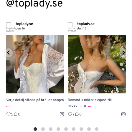
@toplady.se
toplady.se
toplady.se
Jun 16
Jun 16
Varje detalj räknas på bröllopsdagen
Romantik möter elegans till
J
...
...
midsommar
w
5
0
7
0