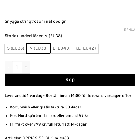
Snygga stringtrosor i nät design.
RENSA
Alternative:
Storlek underkläder
:
M (EU38)
S (EU36)
M (EU38)
L (EU40)
XL (EU42)
Stringtrosor i nät mängd
Köp
Leveranstid 1 vardag - Beställ innan 14:00 för leverans vardagen efter
Kort, Swish eller gratis faktura 30 dagar
PostNord spårbart till box eller ombud 59 kr
Fri frakt över 799 kr, full returrätt 14-dagar
Artikelnr:
RRP126152-BLK-m-eu38