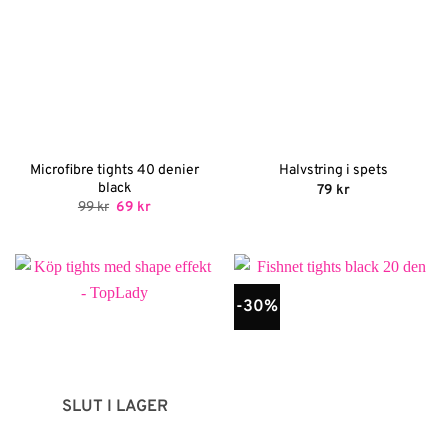
Microfibre tights 40 denier
Halvstring i spets
black
79
kr
Det
Det
99
kr
69
kr
ursprungliga
nuvarande
priset
priset
var:
är:
99 kr.
69 kr.
-30%
SLUT I LAGER