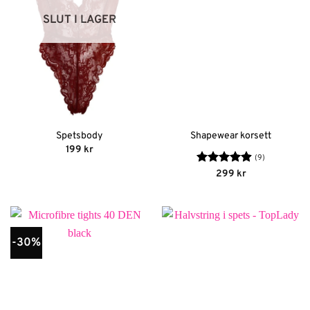
SLUT I LAGER
Spetsbody
Shapewear korsett
199
kr
(9)
Betygsatt
299
kr
4.89
av 5
-30%