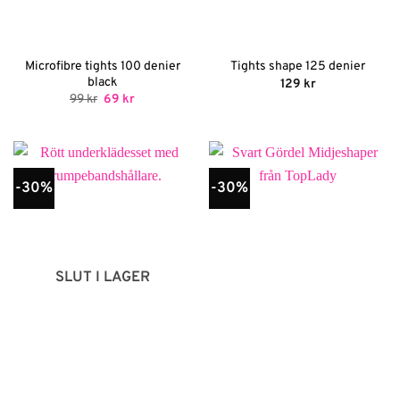
Microfibre tights 100 denier
Tights shape 125 denier
black
129
kr
Det
Det
99
kr
69
kr
ursprungliga
nuvarande
priset
priset
var:
är:
99 kr.
69 kr.
-30%
-30%
SLUT I LAGER