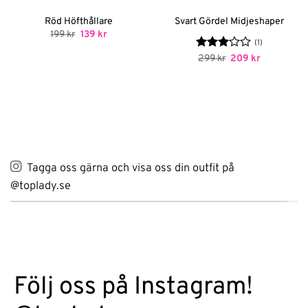
Röd Höfthållare
Svart Gördel Midjeshaper
Det
Det
199
kr
139
kr
ursprungliga
nuvarande
(1)
priset
priset
Betygsatt
Det
Det
299
kr
209
kr
var:
är:
ursprungliga
nuvarande
3
av 5
199 kr.
139 kr.
priset
priset
var:
är:
299 kr.
209 kr.
Tagga oss gärna och visa oss din outfit på
@toplady.se
Följ oss på Instagram!