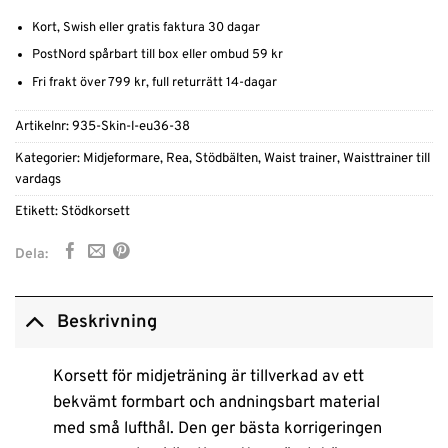
Kort, Swish eller gratis faktura 30 dagar
PostNord spårbart till box eller ombud 59 kr
Fri frakt över 799 kr, full returrätt 14-dagar
Artikelnr:
935-Skin-l-eu36-38
Kategorier:
Midjeformare
,
Rea
,
Stödbälten
,
Waist trainer
,
Waisttrainer till
vardags
Etikett:
Stödkorsett
Dela:
Beskrivning
Korsett för midjeträning är tillverkad av ett
bekvämt formbart och andningsbart material
med små lufthål. Den ger bästa korrigeringen