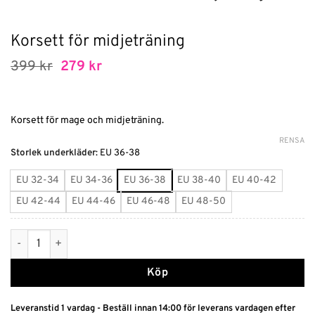
Korsett för midjeträning
Det
Det
399
kr
279
kr
ursprungliga
nuvarande
priset
priset
var:
är:
399 kr.
279 kr.
Korsett för mage och midjeträning.
RENSA
Alternative:
Storlek underkläder
:
EU 36-38
EU 32-34
EU 34-36
EU 36-38
EU 38-40
EU 40-42
EU 42-44
EU 44-46
EU 46-48
EU 48-50
Korsett för midjeträning mängd
Köp
Leveranstid 1 vardag - Beställ innan 14:00 för leverans vardagen efter