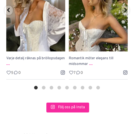
Varje detalj räknas på bröllopsdagen
Romantik möter elegans till
J
...
...
midsommar
w
5
0
7
0
Följ oss på Insta