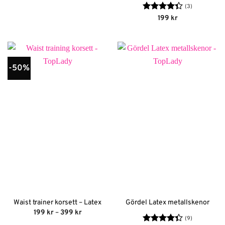
(3)
Betygsatt
199
kr
4.33
av 5
-50%
Waist trainer korsett – Latex
Gördel Latex metallskenor
Prisintervall:
199
kr
–
399
kr
199 kr
(9)