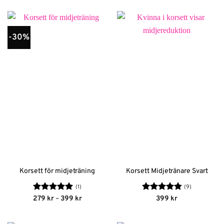
-30%
Korsett för midjeträning
Korsett Midjetränare Svart
(1)
(9)
Betygsatt
5
Prisintervall:
Betygsatt
279
kr
–
399
kr
399
kr
279 kr
av 5
4.78
av 5
till
399 kr