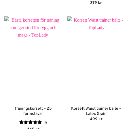
till
Betygsatt
379
kr
399 kr
4.33
av 5
Träningskorsett – 25
Korsett Waist trainer bälte –
formstavar
Latex Grain
499
kr
(1)
Betygsatt
5