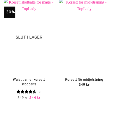
-30%
SLUT I LAGER
Waist trainer korsett
Korsett för midjeträning
stödbälte
349
kr
(2)
Betygsatt
Det
Det
349
kr
244
kr
ursprungliga
nuvarande
4.5
av 5
priset
priset
var:
är:
349 kr.
244 kr.