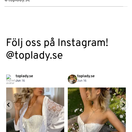
Följ oss på Instagram!
@toplady.se
toplady.se
toplady.se
Jun 16
Jun 16