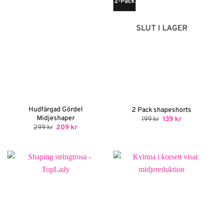
2-Pack
SLUT I LAGER
Hudfärgad Gördel
2 Pack shapeshorts
Midjeshaper
Det
Det
199
kr
139
kr
ursprungliga
nuvarande
Det
Det
299
kr
209
kr
priset
priset
ursprungliga
nuvarande
var:
är:
priset
priset
199 kr.
139 kr.
var:
är:
299 kr.
209 kr.