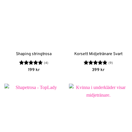
Shaping stringtrosa
Korsett Midjetränare Svart
(4)
(9)
Betygsatt
Betygsatt
199
kr
399
kr
4.75
av 5
4.78
av 5