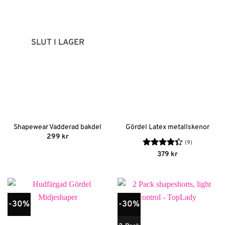
SLUT I LAGER
Shapewear Vadderad bakdel
Gördel Latex metallskenor
299
kr
(9)
Betygsatt
379
kr
4.33
av 5
-30%
-30%