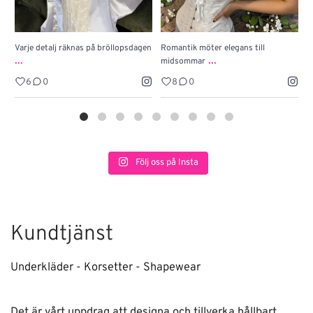
Varje detalj räknas på bröllopsdagen
Romantik möter elegans till
J
...
...
midsommar
w
6
0
8
0
Följ oss på Insta
Kundtjänst
Underkläder - Korsetter - Shapewear
Det är vårt uppdrag att designa och tillverka hållbart