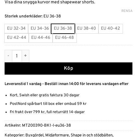
Visa dina snygga kurvor med shapewear shorts.
RENSA
Alternative:
Storlek underkläder
:
EU 36-38
EU 32-34
EU 34-36
EU 36-38
EU 38-40
EU 40-42
EU 42-44
EU 44-46
EU 46-48
Sömlösa shapewear shorts mängd
Köp
Leveranstid 1 vardag - Beställ innan 14:00 för leverans vardagen efter
Kort, Swish eller gratis faktura 30 dagar
PostNord spårbart till box eller ombud 59 kr
Fri frakt över 799 kr, full returrätt 14-dagar
Artikelnr:
MT200390-BK1-l-eu36-38
Kategorier:
Byxgördel
,
Midjeformare
,
Shape in och stödbälten
,