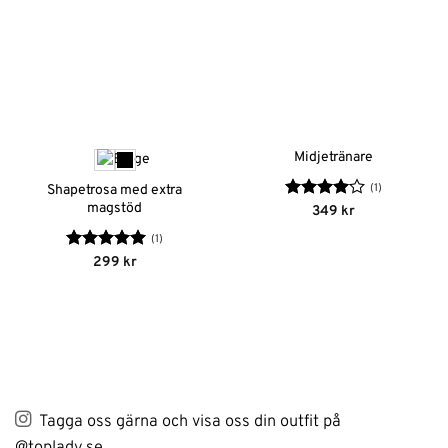
Midjetränare
(1)
Shapetrosa med extra
magstöd
Betygsatt
349
kr
4
av 5
(1)
Betygsatt
5
299
kr
av 5
Tagga oss gärna och visa oss din outfit på
@toplady.se