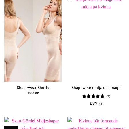
Shapewear Shorts
Shapewear midja och mage
199
kr
(7)
Betygsatt
299
kr
4.57
av 5