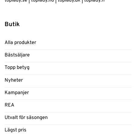
toplady.se
|
toplady.no
|
toplady.dk
|
toplady.fi
Butik
Alla produkter
Bästsäljare
Topp betyg
Nyheter
Kampanjer
REA
Utvalt för säsongen
Lägst pris