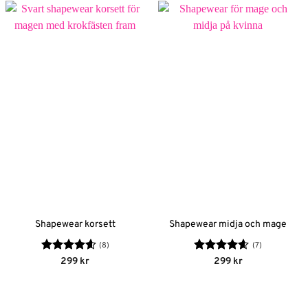
Shapewear korsett
Shapewear midja och mage
(8)
(7)
Betygsatt
Betygsatt
299
kr
299
kr
4.63
av 5
4.57
av 5