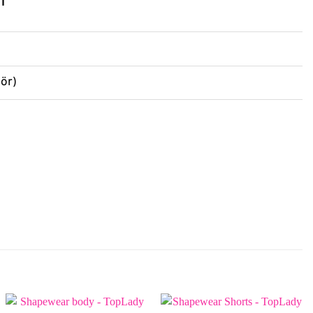
n
lör)