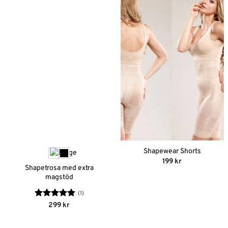
Shapewear Shorts
199
kr
Shapetrosa med extra
magstöd
(1)
Betygsatt
5
299
kr
av 5