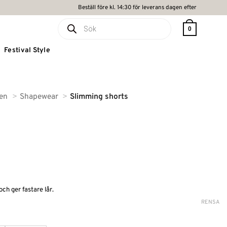
Beställ före kl. 14:30 för leverans dagen efter
Produktsökning
0
Festival Style
ten
Shapewear
Slimming shorts
de
h ger fastare lår.
RENSA