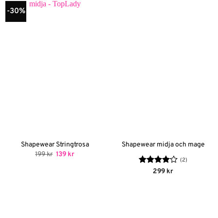
-30%
Shapewear Stringtrosa
Shapewear midja och mage
Det
Det
199
kr
139
kr
ursprungliga
nuvarande
(2)
priset
priset
Betygsatt
299
kr
var:
är:
4
av 5
199 kr.
139 kr.