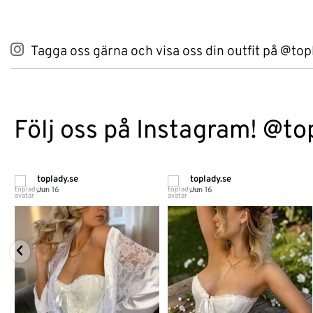
Tagga oss gärna och visa oss din outfit på @top
Följ oss på Instagram! @to
toplady.se
toplady.se
Jun 16
Jun 16