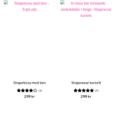
Shapetrosa med ben
Shapewear korsett
(4)
(9)
Betygsatt
Betygsatt
299
kr
299
kr
4
av 5
4.89
av 5