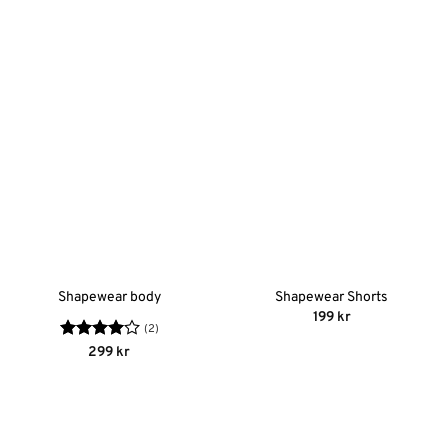
Shapewear body
Shapewear Shorts
199
kr
(2)
Betygsatt
299
kr
4
av 5