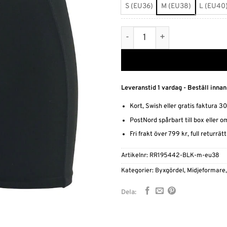
S (EU36)
M (EU38)
L (EU40
Slimming shorts mängd
Leveranstid 1 vardag - Beställ innan
Kort, Swish eller gratis faktura 3
PostNord spårbart till box eller 
Fri frakt över 799 kr, full returrät
Artikelnr:
RR195442-BLK-m-eu38
Kategorier:
Byxgördel
,
Midjeformare
Dela: