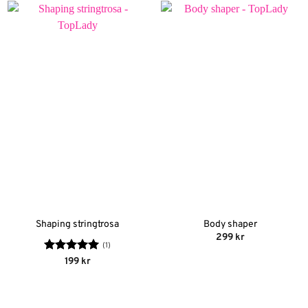
Shaping stringtrosa
Body shaper
299
kr
(1)
Betygsatt
5
199
kr
av 5