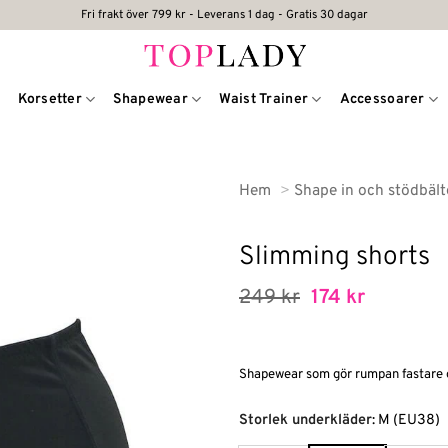
Fri frakt över 799 kr - Leverans 1 dag - Gratis 30 dagar
Korsetter
Shapewear
Waist Trainer
Accessoarer
Hem
Shape in och stödbäl
Slimming shorts
Det
Det
249
kr
174
kr
ursprungliga
nuvaran
priset
priset
var:
är:
249 kr.
174 kr.
Shapewear som gör rumpan fastare oc
Alternative:
Storlek underkläder
:
M (EU38)