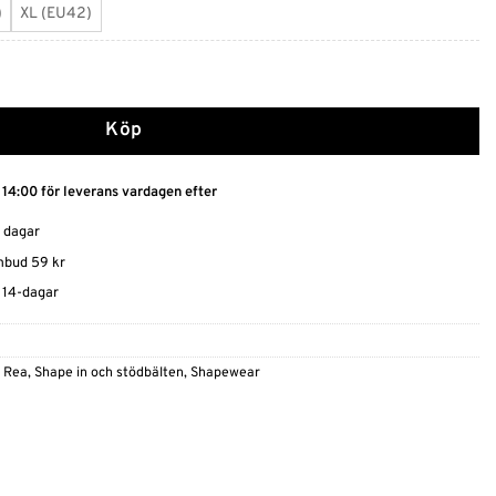
)
XL (EU42)
Köp
 14:00 för leverans vardagen efter
0 dagar
ombud 59 kr
t 14-dagar
,
Rea
,
Shape in och stödbälten
,
Shapewear