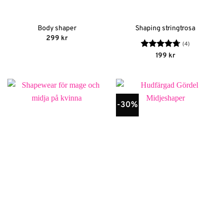
Body shaper
Shaping stringtrosa
299
kr
(4)
Betygsatt
199
kr
4.75
av 5
-30%