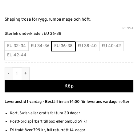
Shaping trosa för rygg, rumpa mage och höft.
RENSA
Alternative:
Storlek underkläder
:
EU 36-38
EU 32-34
EU 34-36
EU 36-38
EU 38-40
EU 40-42
EU 42-44
Shaping trosa mängd
Köp
Leveranstid 1 vardag - Beställ innan 14:00 för leverans vardagen efter
Kort, Swish eller gratis faktura 30 dagar
PostNord spårbart till box eller ombud 59 kr
Fri frakt över 799 kr, full returrätt 14-dagar