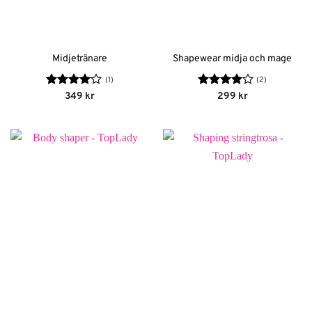
Midjetränare
Shapewear midja och mage
(1)
(2)
Betygsatt
Betygsatt
349
kr
299
kr
4
av 5
4
av 5