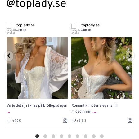
@toplady.se
y.se
toplady.se
toplady.se
Jun 16
Dec 16
räknas på bröllopsdagen
Romantik möter elegans till
Julklappstips 🎁 L
...
...
midsommar
www.toplady.se
7
0
40
1