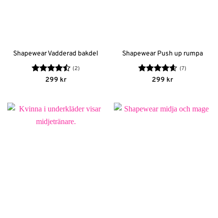
Shapewear Vadderad bakdel
Shapewear Push up rumpa
(2)
(7)
Betygsatt
Betygsatt
299
kr
299
kr
4.5
av 5
4.57
av 5