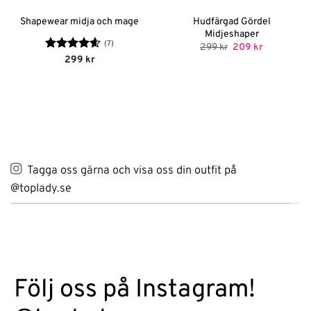
Hudfärgad Gördel
Shapewear midja och mage
Midjeshaper
(7)
Det
Det
299
kr
209
kr
ursprungliga
nuvarande
Betygsatt
299
kr
priset
priset
4.57
av 5
var:
är:
299 kr.
209 kr.
Tagga oss gärna och visa oss din outfit på
@toplady.se
Följ oss på Instagram!