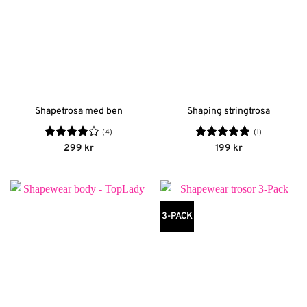
Shapetrosa med ben
Shaping stringtrosa
(4)
(1)
Betygsatt
Betygsatt
5
299
kr
199
kr
4
av 5
av 5
3-PACK