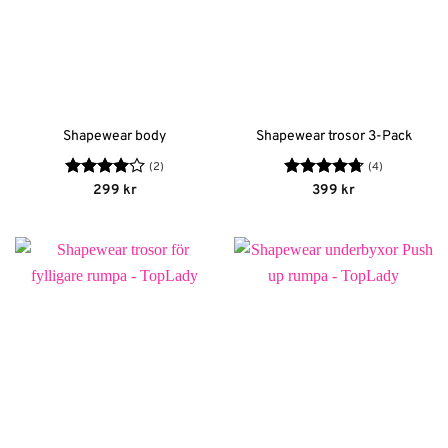
Shapewear body
Shapewear trosor 3-Pack
(2)
(4)
Betygsatt
Betygsatt
299
kr
399
kr
4
av 5
4.75
av 5