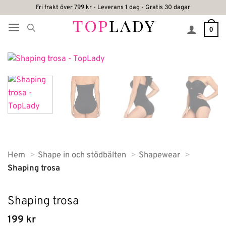
Skip
Fri frakt över 799 kr - Leverans 1 dag - Gratis 30 dagar
to
0
content
Hem
Shape in och stödbälten
Shapewear
Shaping trosa
Shaping trosa
199
kr