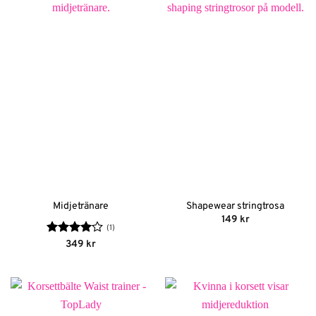
Midjetränare
Shapewear stringtrosa
149
kr
(1)
Betygsatt
349
kr
4
av 5