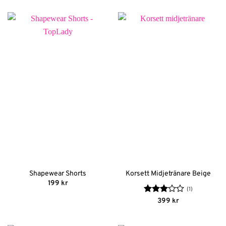
Shapewear Shorts
Korsett Midjetränare Beige
199
kr
(1)
Betygsatt
399
kr
3
av 5