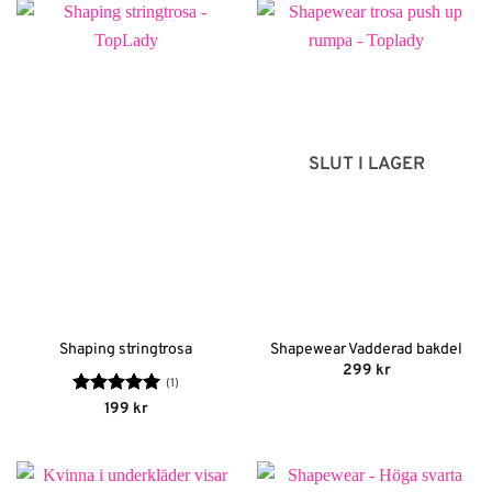
SLUT I LAGER
Shaping stringtrosa
Shapewear Vadderad bakdel
299
kr
(1)
Betygsatt
5
199
kr
av 5