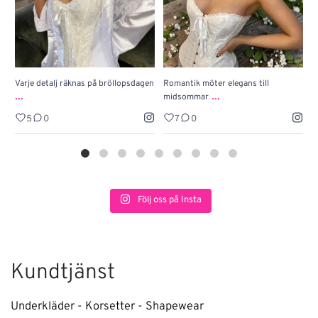
Varje detalj räknas på bröllopsdagen
Romantik möter elegans till
J
...
...
midsommar
w
5
0
7
0
Följ oss på Insta
Kundtjänst
Underkläder - Korsetter - Shapewear