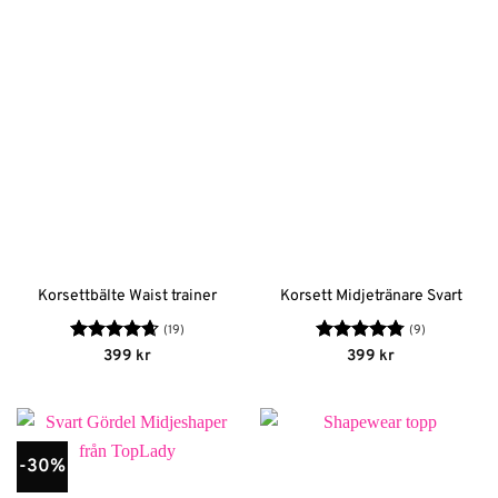
Korsettbälte Waist trainer
Korsett Midjetränare Svart
(19)
(9)
Betygsatt
Betygsatt
399
kr
399
kr
4.68
av 5
4.78
av 5
-30%