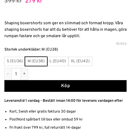
Det
Det
399
kr
279
kr
ursprungliga
nuvarande
priset
priset
var:
är:
399 kr.
279 kr.
Shaping boxershorts som ger en slimmad och formad kropp. Våra
shaping boxershorts har allt du behöver för att hålla in magen, göra
rumpan fastare och ge smalare lår upptill.
RENSA
Alternative:
Storlek underkläder
:
M (EU38)
S (EU36)
M (EU38)
L (EU40)
XL (EU42)
Shaping boxershorts - 2 Pack mängd
Köp
Leveranstid 1 vardag - Beställ innan 14:00 för leverans vardagen efter
Kort, Swish eller gratis faktura 30 dagar
PostNord spårbart till box eller ombud 59 kr
Fri frakt över 799 kr, full returrätt 14-dagar