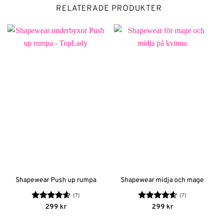
RELATERADE PRODUKTER
Shapewear Push up rumpa
Shapewear midja och mage
(7)
(7)
Betygsatt
Betygsatt
299
kr
299
kr
4.57
av 5
4.57
av 5