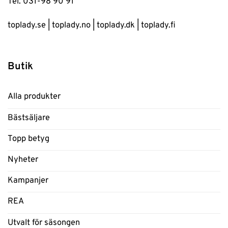
Tel. 031-98 90 91
toplady.se
|
toplady.no
|
toplady.dk
|
toplady.fi
Butik
Alla produkter
Bästsäljare
Topp betyg
Nyheter
Kampanjer
REA
Utvalt för säsongen