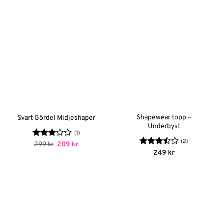
Shapewear topp –
Svart Gördel Midjeshaper
Underbyst
(1)
(2)
Betygsatt
Det
Det
299
kr
209
kr
ursprungliga
nuvarande
3
av 5
Betygsatt
249
kr
priset
priset
3.5
av
var:
är:
5
299 kr.
209 kr.