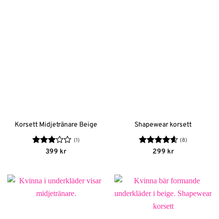
Korsett Midjetränare Beige
Shapewear korsett
(1)
(8)
Betygsatt
Betygsatt
399
kr
299
kr
3
av 5
4.63
av 5