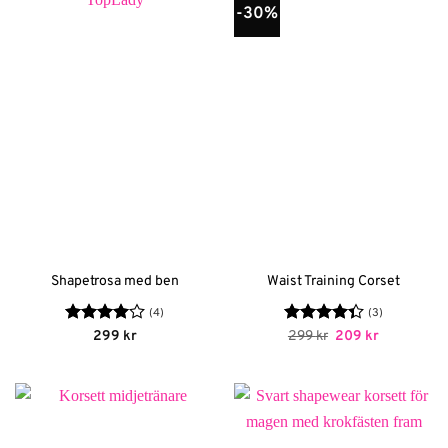
-30%
Shapetrosa med ben
Waist Training Corset
(4)
(3)
Betygsatt
Betygsatt
Det
Det
299
kr
299
kr
209
kr
ursprungliga
nuvarande
4
av 5
4.33
av 5
priset
priset
var:
är:
299 kr.
209 kr.