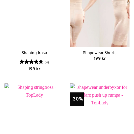
Shaping trosa
Shapewear Shorts
199
kr
(4)
Betygsatt
199
kr
4.75
av 5
-30%