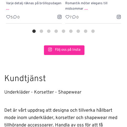
Varje detalj räknas på bröllopsdagen
Romantik möter elegans till
J
...
...
midsommar
w
5
0
7
0
Följ oss på Insta
Kundtjänst
Underkläder - Korsetter - Shapewear
Det är vårt uppdrag att designa och tillverka hållbart
mode inom underkläder, korsetter och shapewear med
tillhörande accessoarer. Handla av oss för att få