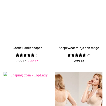
Gördel Midjeshaper
Shapewear midja och mage
(1)
(7)
Betygsatt
Det
5
Det
Betygsatt
299
kr
209
kr
299
kr
ursprungliga
nuvarande
av 5
4.57
av 5
priset
priset
var:
är:
299 kr.
209 kr.