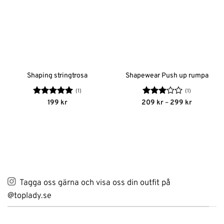
Shaping stringtrosa
Shapewear Push up rumpa
(1)
(1)
Betygsatt
5
Betygsatt
Prisinterva
199
kr
209
kr
–
299
kr
209 kr
av 5
3
av 5
till
299 kr
Tagga oss gärna och visa oss din outfit på
@toplady.se