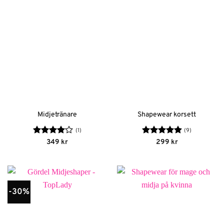
Midjetränare
Shapewear korsett
(1)
(9)
Betygsatt
Betygsatt
349
kr
299
kr
4
av 5
4.89
av 5
-30%