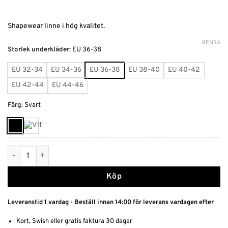
Shapewear linne i hög kvalitet.
RENSA
Alternative:
Storlek underkläder
:
EU 36-38
EU 32-34
EU 34-36
EU 36-38
EU 38-40
EU 40-42
EU 42-44
EU 44-46
Färg
:
Svart
Shapewear linne mängd
Köp
Leveranstid 1 vardag - Beställ innan 14:00 för leverans vardagen efter
Kort, Swish eller gratis faktura 30 dagar