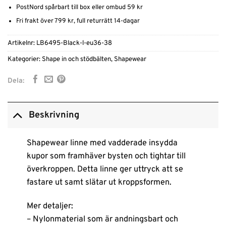
PostNord spårbart till box eller ombud 59 kr
Fri frakt över 799 kr, full returrätt 14-dagar
Artikelnr:
LB6495-Black-l-eu36-38
Kategorier:
Shape in och stödbälten
,
Shapewear
Dela:
Beskrivning
Shapewear linne med vadderade insydda
kupor som framhäver bysten och tightar till
överkroppen. Detta linne ger uttryck att se
fastare ut samt slätar ut kroppsformen.
Mer detaljer:
– Nylonmaterial som är andningsbart och