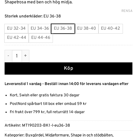
Shapetrosa med ben och hög midja.
RENSA
Alternative:
Storlek underkläder
:
EU 36-38
EU 32-34
EU 34-36
EU 36-38
EU 38-40
EU 40-42
EU 42-44
EU 44-46
Shapetrosa med ben mängd
Köp
Leveranstid 1 vardag - Beställ innan 14:00 för leverans vardagen efter
Kort, Swish eller gratis faktura 30 dagar
PostNord spårbart till box eller ombud 59 kr
Fri frakt över 799 kr, full returrätt 14-dagar
Artikelnr:
MT190203-BK1-l-eu36-38
Kategorier:
Byxgördel
,
Midjeformare
,
Shape in och stödbälten
,