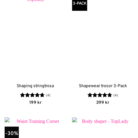
3-PACK
Shaping stringtrosa
Shapewear trosor 3-Pack
(4)
(4)
Betygsatt
Betygsatt
199
kr
399
kr
4.75
av 5
4.75
av 5
-30%