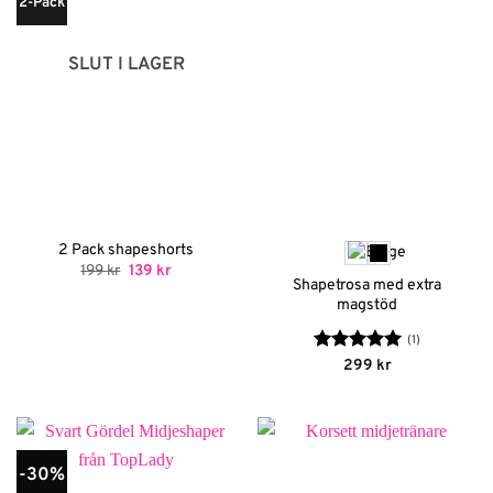
2-Pack
SLUT I LAGER
2 Pack shapeshorts
Det
Det
199
kr
139
kr
ursprungliga
nuvarande
Shapetrosa med extra
priset
priset
magstöd
var:
är:
199 kr.
139 kr.
(1)
Betygsatt
5
299
kr
av 5
-30%