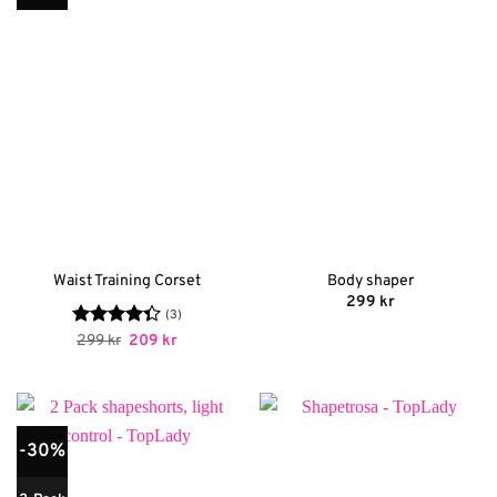
Waist Training Corset
Body shaper
299
kr
(3)
Betygsatt
Det
Det
299
kr
209
kr
ursprungliga
nuvarande
4.33
av 5
priset
priset
var:
är:
299 kr.
209 kr.
-30%