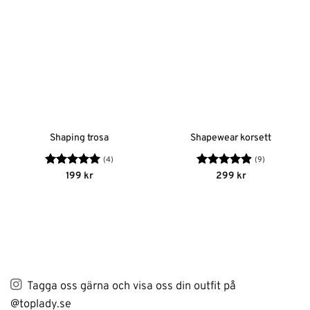
Shaping trosa
Shapewear korsett
(4)
(9)
Betygsatt
5
Betygsatt
199
kr
299
kr
av 5
4.89
av 5
Tagga oss gärna och visa oss din outfit på
@toplady.se