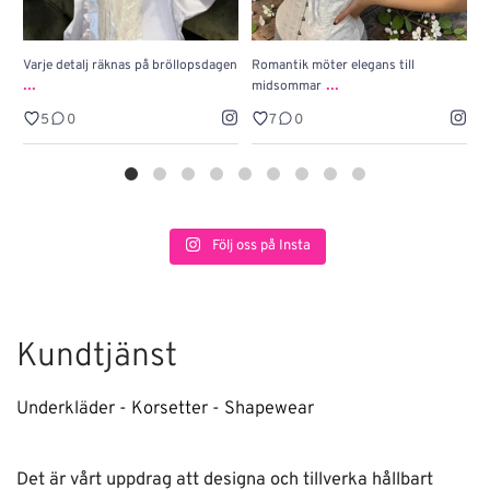
Varje detalj räknas på bröllopsdagen
Romantik möter elegans till
J
...
...
midsommar
w
5
0
7
0
Följ oss på Insta
Kundtjänst
Underkläder - Korsetter - Shapewear
Det är vårt uppdrag att designa och tillverka hållbart