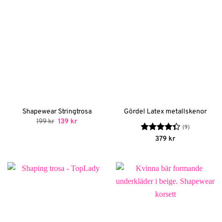
Shapewear Stringtrosa
Gördel Latex metallskenor
Det
Det
199
kr
139
kr
ursprungliga
nuvarande
(9)
priset
priset
Betygsatt
379
kr
var:
är:
4.33
av 5
199 kr.
139 kr.