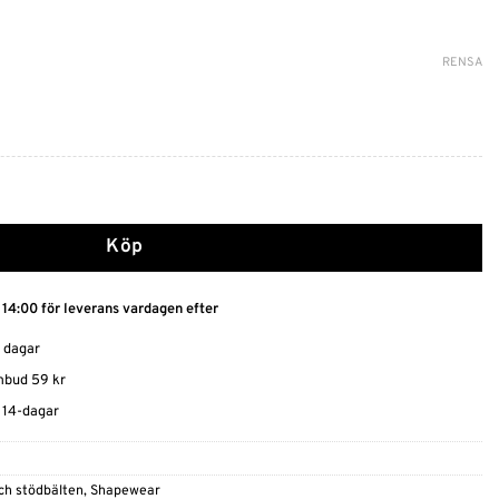
RENSA
 runt Magen mängd
Köp
 14:00 för leverans vardagen efter
0 dagar
ombud 59 kr
t 14-dagar
ch stödbälten
,
Shapewear