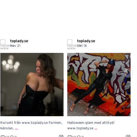
toplady.se
toplady.se
Nov 21
Okt 18
Korsett från www.toplady.se Formen,
Halloween‑glam med attityd!

...
...
känslan,
www.toplady.se
P