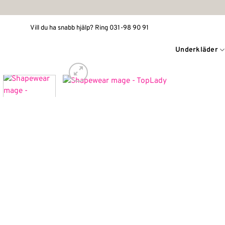
Skip
to
Vill du ha snabb hjälp? Ring 031-98 90 91
content
Underkläder