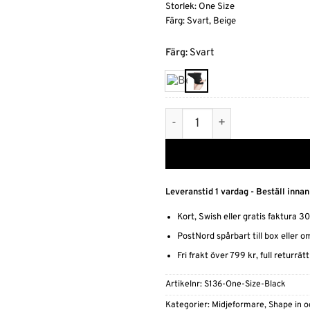
Storlek: One Size
Färg: Svart, Beige
Alternative:
Färg
:
Svart
Mjukt Stretchigt Shapewear
Leveranstid 1 vardag - Beställ innan
Kort, Swish eller gratis faktura 3
PostNord spårbart till box eller 
Fri frakt över 799 kr, full returrät
Artikelnr:
S136-One-Size-Black
Kategorier:
Midjeformare
,
Shape in o