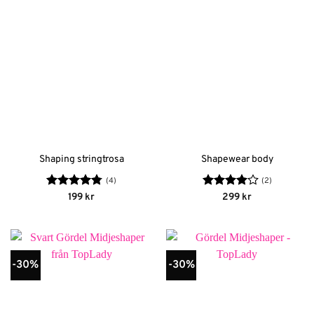
Shaping stringtrosa
Shapewear body
(4)
(2)
Betygsatt
Betygsatt
199
kr
299
kr
4.75
av 5
4
av 5
-30%
-30%