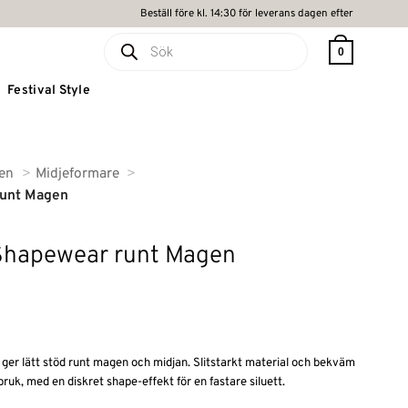
Beställ före kl. 14:30 för leverans dagen efter
Produktsökning
0
Festival Style
ten
Midjeformare
runt Magen
 Shapewear runt Magen
ger lätt stöd runt magen och midjan. Slitstarkt material och bekväm
bruk, med en diskret shape-effekt för en fastare siluett.