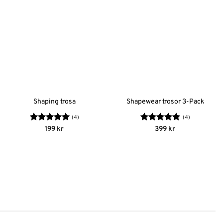
Shaping trosa
Shapewear trosor 3-Pack
(4)
(4)
Betygsatt
5
Betygsatt
199
kr
399
kr
av 5
4.75
av 5