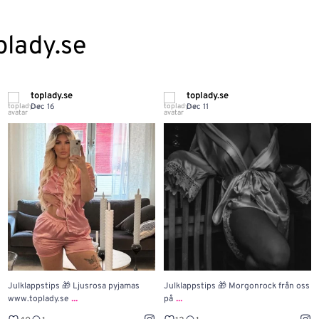
plady.se
toplady.se
toplady.se
Dec 16
Dec 11
Julklappstips 🎁 Ljusrosa pyjamas
Julklappstips 🎁 Morgonrock från oss
...
...
www.toplady.se
på