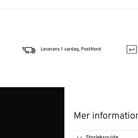
Leverans 1 vardag, PostNord
Mer informatio
Storleksguide