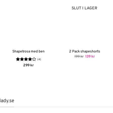
SLUT I LAGER
Shapetrosa med ben
2 Pack shapeshorts
Det
Det
199
kr
139
kr
ursprungliga
nuvarande
(4)
priset
priset
Betygsatt
299
kr
var:
är:
e
4
av 5
199 kr.
139 kr.
lady.se