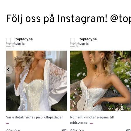
Följ oss på Instagram! @to
toplady.se
toplady.se
Jun 16
Jun 16
Varje detalj räknas på bröllopsdagen
Romantik möter elegans till
...
...
midsommar