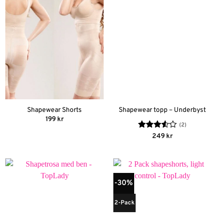
Shapewear Shorts
Shapewear topp – Underbyst
199
kr
(2)
Betygsatt
249
kr
3.5
av
5
-30%
2-Pack