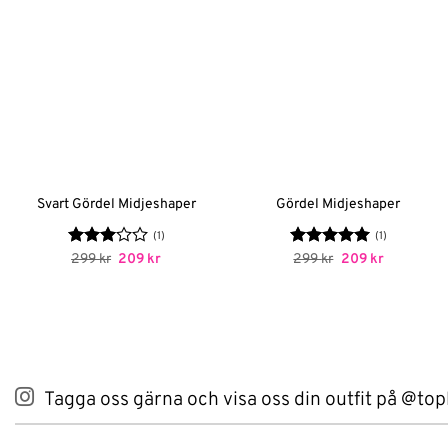
Svart Gördel Midjeshaper
Gördel Midjeshaper
(1)
(1)
Betygsatt
Det
Det
Betygsatt
Det
5
Det
299
kr
209
kr
299
kr
209
kr
ursprungliga
nuvarande
ursprungliga
nuvarand
3
av 5
av 5
priset
priset
priset
priset
var:
är:
var:
är:
299 kr.
209 kr.
299 kr.
209 kr.
Tagga oss gärna och visa oss din outfit på @top