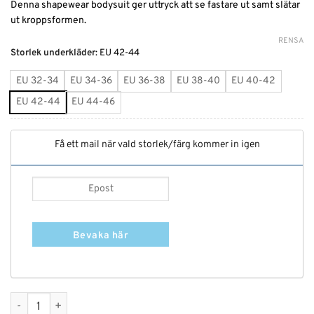
Denna shapewear bodysuit ger uttryck att se fastare ut samt slätar
ut kroppsformen.
RENSA
Alternative:
Storlek underkläder
:
EU 42-44
EU 32-34
EU 34-36
EU 36-38
EU 38-40
EU 40-42
EU 42-44
EU 44-46
Få ett mail när vald storlek/färg kommer in igen
Bevaka här
Shapewear bodysuit mängd