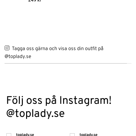
249
kr
3.5
av
5
Tagga oss gärna och visa oss din outfit på
@toplady.se
Följ oss på Instagram!
@toplady.se
toplady.se
toplady.se