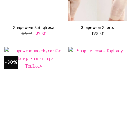
Shapewear Stringtrosa
Shapewear Shorts
Det
Det
199
kr
139
kr
199
kr
ursprungliga
nuvarande
priset
priset
var:
är:
199 kr.
139 kr.
-30%