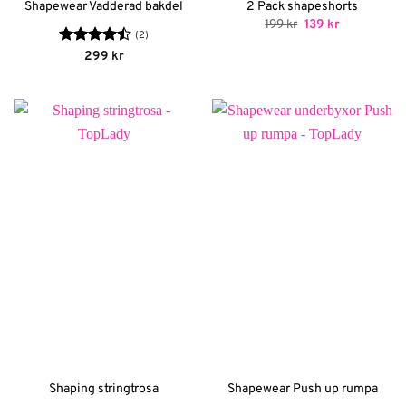
Shapewear Vadderad bakdel
2 Pack shapeshorts
Det
Det
199
kr
139
kr
ursprungliga
nuvarande
(2)
priset
priset
Betygsatt
299
kr
var:
är:
4.5
av 5
199 kr.
139 kr.
Shaping stringtrosa
Shapewear Push up rumpa