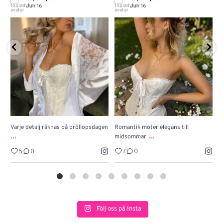
Jun 16
Jun 16
Varje detalj räknas på bröllopsdagen
Romantik möter elegans till
J
...
...
midsommar
w
5
0
7
0
Följ oss på Insta