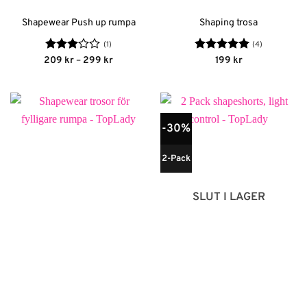
Shapewear Push up rumpa
Shaping trosa
(1)
(4)
Betygsatt
Prisintervall:
Betygsatt
5
209
kr
–
299
kr
199
kr
209 kr
3
av 5
av 5
till
299 kr
-30%
2-Pack
SLUT I LAGER