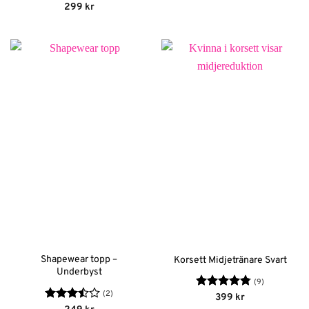
Betygsatt
299
kr
4
av 5
Shapewear topp –
Korsett Midjetränare Svart
Underbyst
(9)
(2)
Betygsatt
399
kr
4.78
av 5
Betygsatt