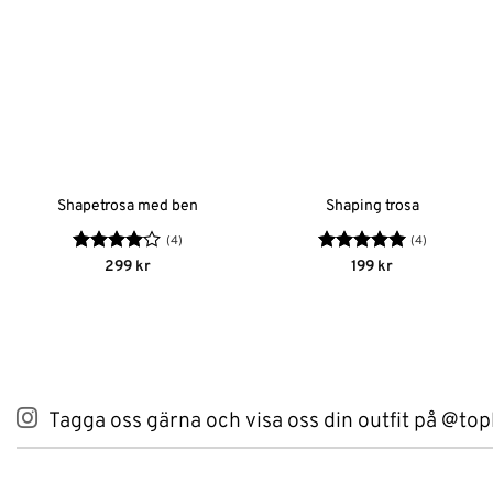
Shapetrosa med ben
Shaping trosa
(4)
(4)
Betygsatt
Betygsatt
5
299
kr
199
kr
4
av 5
av 5
Tagga oss gärna och visa oss din outfit på @top