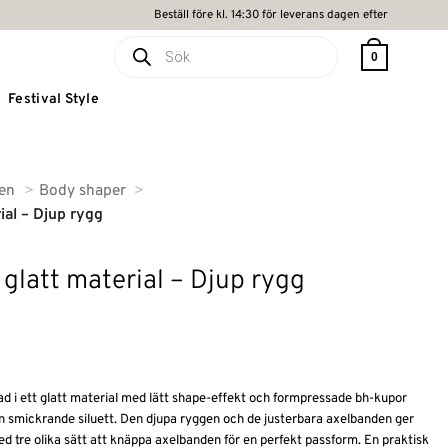
Beställ före kl. 14:30 för leverans dagen efter
Produktsökning
0
Festival Style
ten
Body shaper
ial – Djup rygg
 glatt material – Djup rygg
ad i ett glatt material med lätt shape-effekt och formpressade bh-kupor
n smickrande siluett. Den djupa ryggen och de justerbara axelbanden ger
ed tre olika sätt att knäppa axelbanden för en perfekt passform. En praktisk