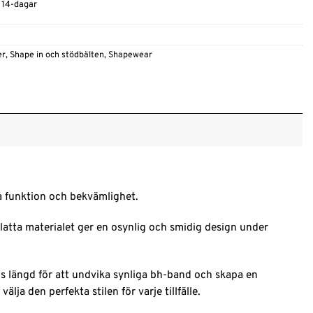
t 14-dagar
er
,
Shape in och stödbälten
,
Shapewear
a funktion och bekvämlighet.
glatta materialet ger en osynlig och smidig design under
 längd för att undvika synliga bh-band och skapa en
lja den perfekta stilen för varje tillfälle.