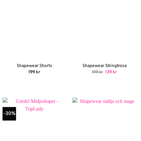
Shapewear Shorts
Shapewear Stringtrosa
Det
Det
199
kr
199
kr
139
kr
ursprungliga
nuvarande
priset
priset
var:
är:
199 kr.
139 kr.
-30%