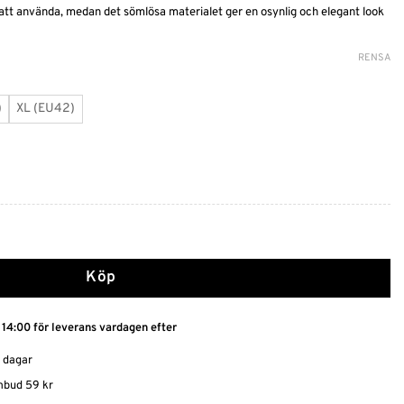
 att använda, medan det sömlösa materialet ger en osynlig och elegant look
RENSA
)
XL (EU42)
erial - Djup rygg mängd
Köp
 14:00 för leverans vardagen efter
0 dagar
ombud 59 kr