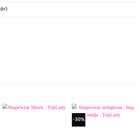
lör)
-30%