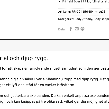
Fri frakt över 799 kr, full returrät
Artikelnr:
RR-304656-Blk-m-eu38
Kategorier:
Body / teddy
,
Body shap
Dela:
ial och djup rygg.
 för att skapa en smickrande siluett samtidigt som den ger bäst
känna dig självsäker i varje Klänning / topp med djup rygg. Det 
 ett lyft och stöd för en vacker bröstform.
n och justerbara axelbanden. Du kan enkelt anpassa axelbandens
gn och kan knäppas på tre olika sätt, vilket ger dig möjlighet att vä