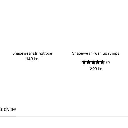
Shapewear stringtrosa
Shapewear Push up rumpa
149
kr
(7)
Betygsatt
299
kr
4.57
av 5
lady.se