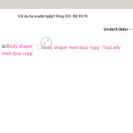
Skip
to
Vill du ha snabb hjälp? Ring 031-98 90 91
content
Underkläder