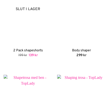
SLUT I LAGER
2 Pack shapeshorts
Body shaper
Det
Det
199
kr
139
kr
299
kr
ursprungliga
nuvarande
priset
priset
var:
är:
199 kr.
139 kr.