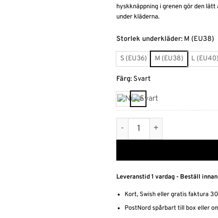
hyskknäppning i grenen gör den lätt
under kläderna.
Alternative:
Storlek underkläder
:
M (EU38)
S (EU36)
M (EU38)
L (EU40
Färg
:
Svart
Bodysuit Shaper i glatt mat
Leveranstid 1 vardag - Beställ innan
Kort, Swish eller gratis faktura 3
PostNord spårbart till box eller 