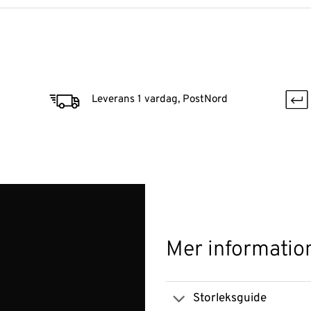
Leverans 1 vardag, PostNord
Mer informatio
Storleksguide