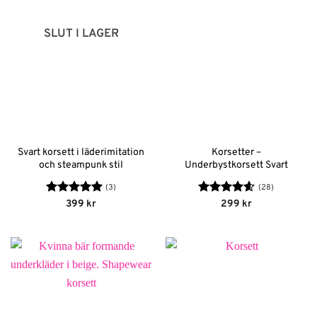
SLUT I LAGER
Svart korsett i läderimitation
Korsetter –
och steampunk stil
Underbystkorsett Svart
(3)
(28)
Betygsatt
5
Betygsatt
399
kr
299
kr
av 5
4.56
av 5