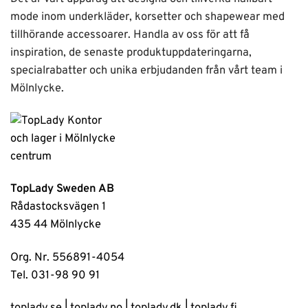
mode inom underkläder, korsetter och shapewear med
tillhörande accessoarer. Handla av oss för att få
inspiration, de senaste produktuppdateringarna,
specialrabatter och unika erbjudanden från vårt team i
Mölnlycke.
TopLady Sweden AB
Rådastocksvägen 1
435 44 Mölnlycke
Org. Nr. 556891-4054
Tel. 031-98 90 91
toplady.se
|
toplady.no
|
toplady.dk
|
toplady.fi