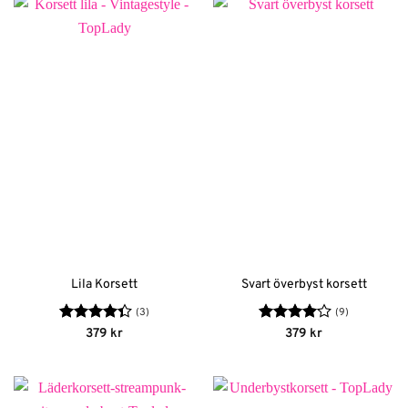
Lila Korsett
Svart överbyst korsett
(3)
(9)
Betygsatt
Betygsatt
379
kr
379
kr
4.33
av 5
4.13
av
5