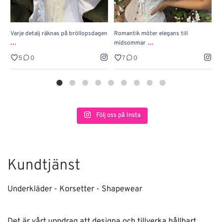
Varje detalj räknas på bröllopsdagen
Romantik möter elegans till
J
...
...
midsommar
w
5
0
7
0
Följ oss på Insta
Kundtjänst
Underkläder - Korsetter - Shapewear
Det är vårt uppdrag att designa och tillverka hållbart