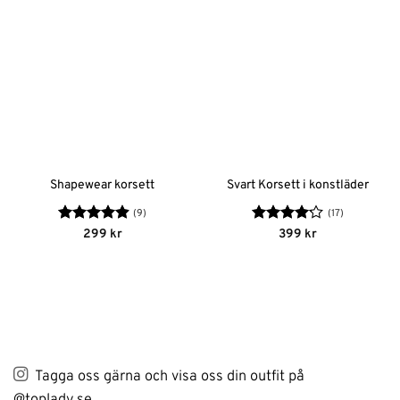
Shapewear korsett
Svart Korsett i konstläder
(9)
(17)
Betygsatt
Betygsatt
299
kr
399
kr
4.89
av 5
4.12
av
5
Tagga oss gärna och visa oss din outfit på
@toplady.se