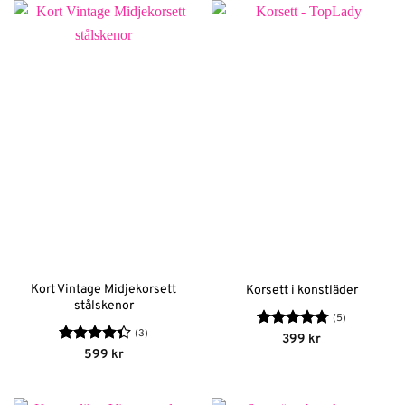
Kort Vintage Midjekorsett
Korsett i konstläder
stålskenor
(5)
(3)
Betygsatt
399
kr
4.8
av 5
Betygsatt
599
kr
4.33
av 5