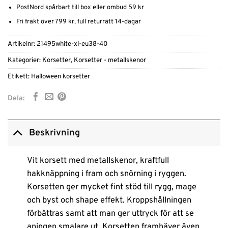
PostNord spårbart till box eller ombud 59 kr
Fri frakt över 799 kr, full returrätt 14-dagar
Artikelnr:
21495white-xl-eu38-40
Kategorier:
Korsetter
,
Korsetter - metallskenor
Etikett:
Halloween korsetter
Dela:
Beskrivning
Vit korsett med metallskenor, kraftfull
hakknäppning i fram och snörning i ryggen.
Korsetten ger mycket fint stöd till rygg, mage
och byst och shape effekt. Kroppshållningen
förbättras samt att man ger uttryck för att se
aningen smalare ut. Korsetten framhäver även