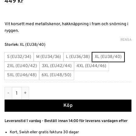
449
kr
Vit korsett med metallskenor, hakknäppning i fram och snörning i
ryggen.
RENSA
Alternative:
Storlek
:
XL (EU38/40)
S (EU32/34)
M (EU34/36)
L (EU36/38)
XL (EU38/40)
2XL (EU40/42)
3XL (EU42/44)
4XL (EU44/46)
5XL (EU46/48)
6XL (EU48/50)
Vit korsett med metallskenor mängd
Köp
Leveranstid 1 vardag - Beställ innan 14:00 för leverans vardagen efter
Kort, Swish eller gratis faktura 30 dagar