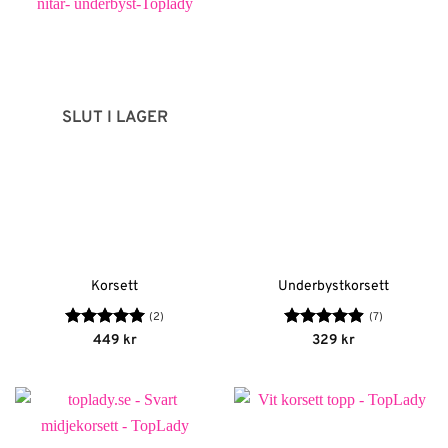
SLUT I LAGER
Korsett
Underbystkorsett
(2)
(7)
Betygsatt
5
Betygsatt
449
kr
329
kr
av 5
4.86
av 5