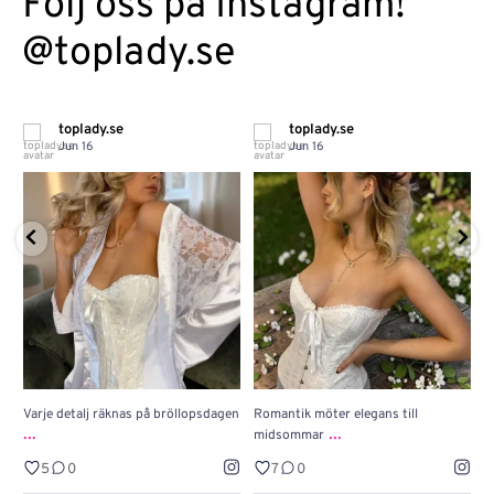
Följ oss på Instagram!
@toplady.se
toplady.se
toplady.se
Jun 16
Jun 16
Varje detalj räknas på bröllopsdagen
Romantik möter elegans till
J
...
...
midsommar
w
5
0
7
0