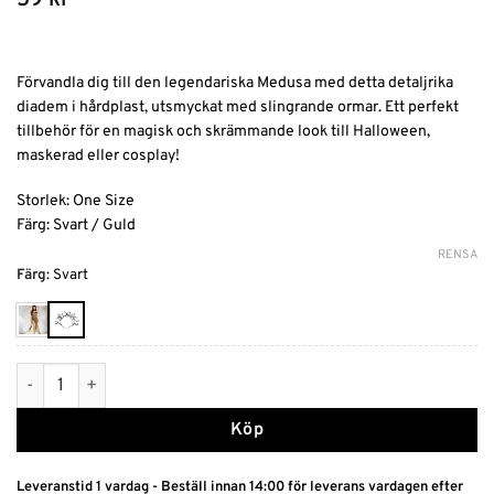
59
kr
Förvandla dig till den legendariska Medusa med detta detaljrika
diadem i hårdplast, utsmyckat med slingrande ormar. Ett perfekt
tillbehör för en magisk och skrämmande look till Halloween,
maskerad eller cosplay!
Storlek: One Size
Färg: Svart / Guld
RENSA
Alternative:
Färg
:
Svart
Medusa Diadem med Slingrande Ormar mängd
Köp
Leveranstid 1 vardag - Beställ innan 14:00 för leverans vardagen efter