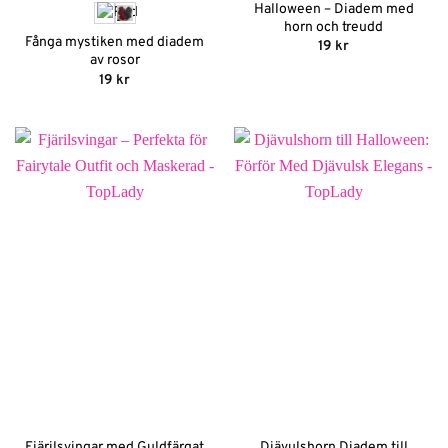
Halloween – Diadem med
horn och treudd
Fånga mystiken med diadem
19
kr
av rosor
19
kr
Fjärilsvingar med Guldfärgat
Djävulshorn Diadem till