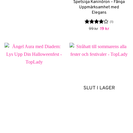
Spetsiga Kaninöron – Fånga
Uppmärksamhet med
Elegans
(1)
Betygsatt
Det
Det
99
kr
19
kr
ursprungliga
nuvarande
4
av 5
priset
priset
var:
är:
99 kr.
19 kr.
SLUT I LAGER