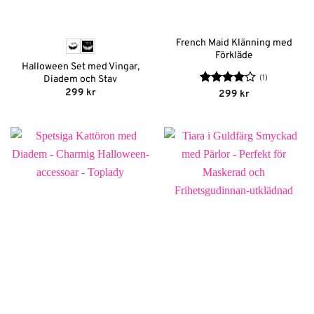
French Maid Klänning med
Förkläde
Halloween Set med Vingar,
(1)
Diadem och Stav
299
kr
Betygsatt
299
kr
4
av 5