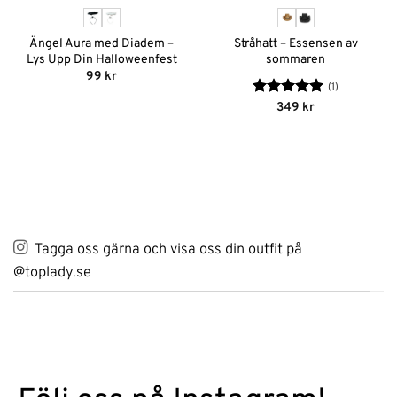
Ängel Aura med Diadem –
Stråhatt – Essensen av
Lys Upp Din Halloweenfest
sommaren
99
kr
(1)
Betygsatt
5
349
kr
av 5
Tagga oss gärna och visa oss din outfit på
@toplady.se