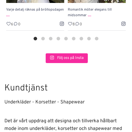
Varje detalj räknas på bröllopsdagen
Romantik möter elegans till
J
...
...
midsommar
w
6
0
8
0
Följ oss på Insta
Kundtjänst
Underkläder - Korsetter - Shapewear
Det är vårt uppdrag att designa och tillverka hållbart
mode inom underkläder, korsetter och shapewear med