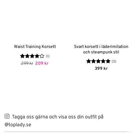
Svart korsett i läderimitation
Waist Training Korsett
och steampunk stil
(1)
(3)
Betygsatt
Det
Det
299
kr
209
kr
ursprungliga
nuvarande
4
av 5
Betygsatt
5
399
kr
priset
priset
av 5
var:
är:
299 kr.
209 kr.
Tagga oss gärna och visa oss din outfit på
@toplady.se