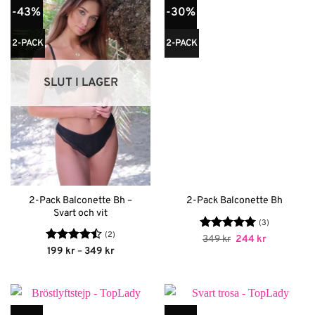
-43%
-30%
2-PACK
2-PACK
SLUT I LAGER
2-Pack Balconette Bh –
2-Pack Balconette Bh
Svart och vit
(3)
(2)
Betygsatt
Det
5
Det
349
kr
244
kr
ursprungliga
nuvarande
av 5
Betygsatt
Prisintervall:
199
kr
–
349
kr
priset
priset
199 kr
4.5
av 5
var:
är:
till
349 kr.
244 kr.
349 kr