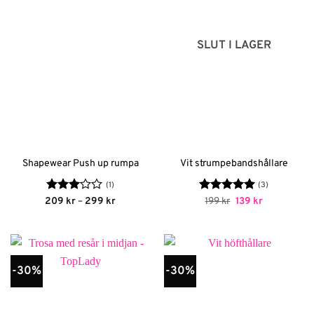
SLUT I LAGER
Shapewear Push up rumpa
Vit strumpebandshållare
(1)
(3)
Betygsatt
Prisintervall:
Betygsatt
Det
5
Det
209
kr
–
299
kr
199
kr
139
kr
209 kr
ursprungliga
nuvarande
3
av 5
av 5
till
priset
priset
299 kr
var:
är:
199 kr.
139 kr.
-30%
-30%