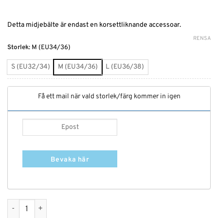
Detta midjebälte är endast en korsettliknande accessoar.
RENSA
Alternative:
Storlek
:
M (EU34/36)
S (EU32/34)
M (EU34/36)
L (EU36/38)
Få ett mail när vald storlek/färg kommer in igen
Bevaka här
Midjebälte med korsettsnörning mängd