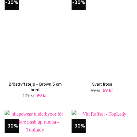
-30%
-30%
Bröstlyftstejp – Brown 5 cm
Svart trosa
bred
Det
Det
99
kr
69
kr
ursprungliga
nuvarande
Det
Det
129
kr
90
kr
priset
priset
ursprungliga
nuvarande
var:
är:
priset
priset
99 kr.
69 kr.
var:
är:
129 kr.
90 kr.
-30%
-30%