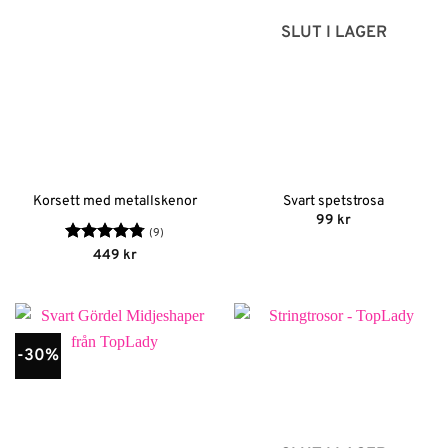
SLUT I LAGER
Korsett med metallskenor
Svart spetstrosa
99
kr
(9)
Betygsatt
449
kr
4.78
av 5
-30%