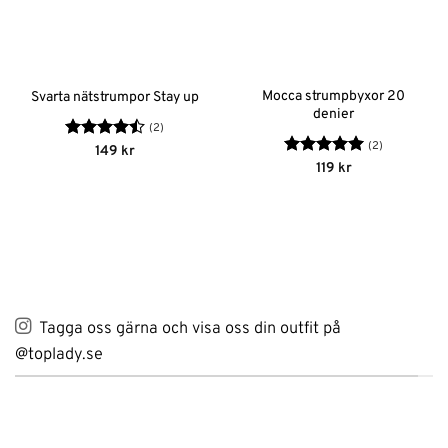
Mocca strumpbyxor 20
Svarta nätstrumpor Stay up
denier
(2)
(2)
Betygsatt
149
kr
4.5
av 5
Betygsatt
5
119
kr
av 5
Tagga oss gärna och visa oss din outfit på
@toplady.se