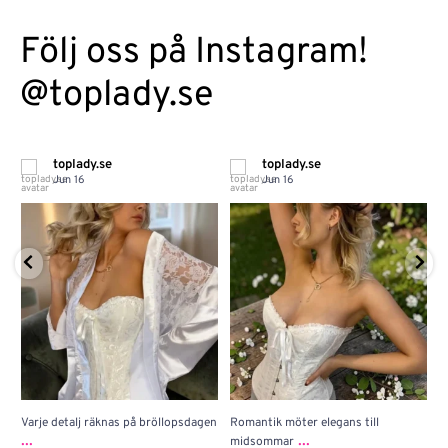
Följ oss på Instagram!
@toplady.se
toplady.se
toplady.se
Jun 16
Jun 16
Varje detalj räknas på bröllopsdagen
Romantik möter elegans till
J
...
...
midsommar
w