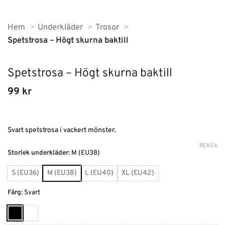
Hem
Underkläder
Trosor
Spetstrosa – Högt skurna baktill
Spetstrosa – Högt skurna baktill
99
kr
Svart spetstrosa i vackert mönster.
RENSA
Alternative:
Storlek underkläder
:
M (EU38)
S (EU36)
M (EU38)
L (EU40)
XL (EU42)
Färg
:
Svart