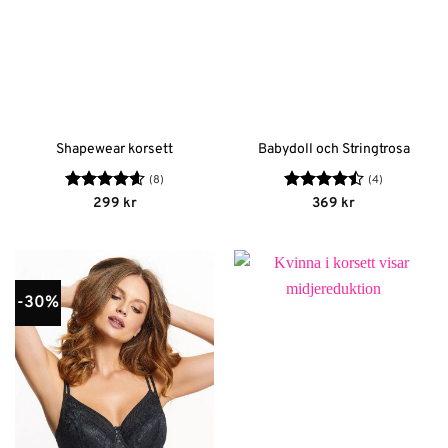
Shapewear korsett
Babydoll och Stringtrosa
(8)
(4)
Betygsatt
Betygsatt
299
kr
369
kr
4.63
av 5
4.5
av 5
-30%