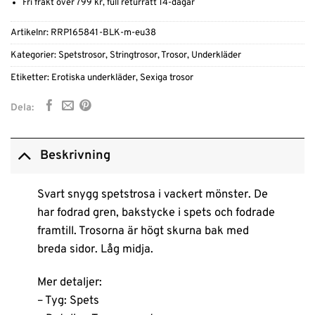
Fri frakt över 799 kr, full returrätt 14-dagar
Artikelnr:
RRP165841-BLK-m-eu38
Kategorier:
Spetstrosor
,
Stringtrosor
,
Trosor
,
Underkläder
Etiketter:
Erotiska underkläder
,
Sexiga trosor
Dela:
Beskrivning
Svart snygg spetstrosa i vackert mönster. De
har fodrad gren, bakstycke i spets och fodrade
framtill. Trosorna är högt skurna bak med
breda sidor. Låg midja.
Mer detaljer:
– Tyg: Spets