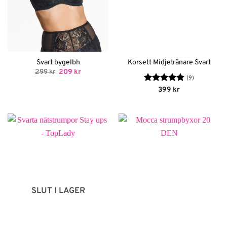
Svart bygelbh
Korsett Midjetränare Svart
Det
Det
299
kr
209
kr
ursprungliga
nuvarande
(9)
priset
priset
Betygsatt
399
kr
var:
är:
4.78
av 5
299 kr.
209 kr.
SLUT I LAGER