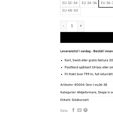
EU 32-34
EU 34-36
EU 36-
EU 48-50
Waist Training Body Shaper
Leveranstid 1 vardag - Beställ innan
Kort, Swish eller gratis faktura 3
PostNord spårbart till box eller 
Fri frakt över 799 kr, full returrät
Artikelnr:
80004-Skin-l-eu36-38
Kategorier:
Midjeformare
,
Shape in o
Etikett:
Stödkorsett
Dela: