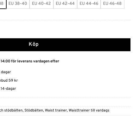
38
EU 38-40
EU 40-42
EU 42-44
EU 44-46
EU 46-48
 korsett mängd
Köp
 14:00 för leverans vardagen efter
0 dagar
ombud 59 kr
t 14-dagar
ch stödbälten
,
Stödbälten
,
Waist trainer
,
Waisttrainer till vardags