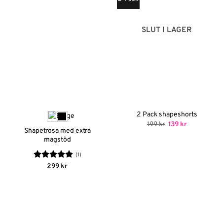
SLUT I LAGER
2 Pack shapeshorts
Det
Det
199
kr
139
kr
ursprungliga
nuvarande
Shapetrosa med extra
priset
priset
magstöd
var:
är:
199 kr.
139 kr.
(1)
Betygsatt
5
299
kr
av 5