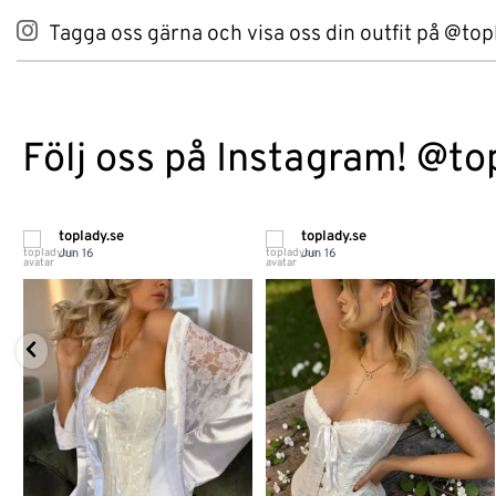
Tagga oss gärna och visa oss din outfit på @top
Följ oss på Instagram! @to
toplady.se
toplady.se
Jun 16
Jun 16