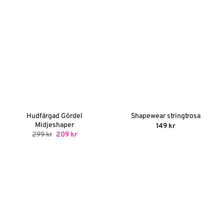
Hudfärgad Gördel
Shapewear stringtrosa
Midjeshaper
149
kr
Det
Det
299
kr
209
kr
ursprungliga
nuvarande
priset
priset
var:
är:
299 kr.
209 kr.