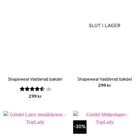
SLUT I LAGER
Shapewear Vadderad bakdel
Shapewear Vadderad bakdel
299
kr
(2)
Betygsatt
299
kr
e
4.5
av 5
-30%