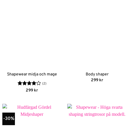
Shapewear midja och mage
Body shaper
299
kr
(2)
Betygsatt
299
kr
4
av 5
-30%