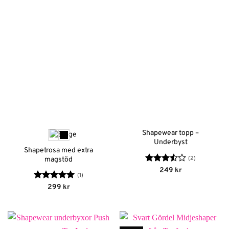
Shapewear topp –
Underbyst
Shapetrosa med extra
(2)
magstöd
Betygsatt
249
kr
(1)
3.5
av
5
Betygsatt
5
299
kr
av 5