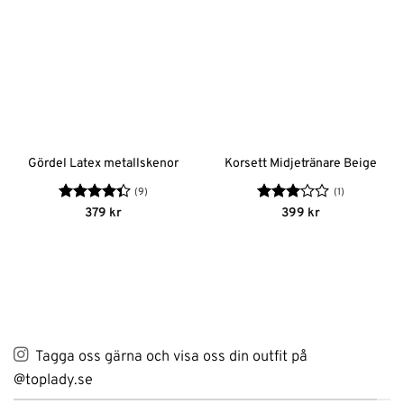
Gördel Latex metallskenor
Korsett Midjetränare Beige
(9)
(1)
Betygsatt
Betygsatt
379
kr
399
kr
4.33
av 5
3
av 5
Tagga oss gärna och visa oss din outfit på
@toplady.se