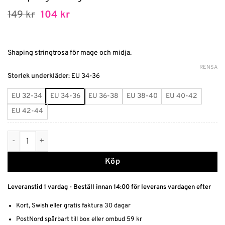
Det
Det
149
kr
104
kr
ursprungliga
nuvarande
priset
priset
var:
är:
149 kr.
104 kr.
Shaping stringtrosa för mage och midja.
RENSA
Alternative:
Storlek underkläder
:
EU 34-36
EU 32-34
EU 34-36
EU 36-38
EU 38-40
EU 40-42
EU 42-44
Shaping stringtrosa med formstavar mängd
Köp
Leveranstid 1 vardag - Beställ innan 14:00 för leverans vardagen efter
Kort, Swish eller gratis faktura 30 dagar
PostNord spårbart till box eller ombud 59 kr