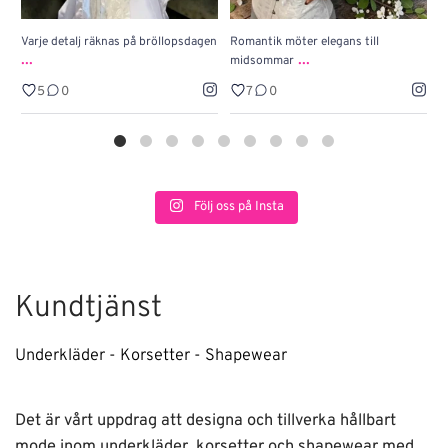
Varje detalj räknas på bröllopsdagen
Romantik möter elegans till
J
...
...
midsommar
w
5
0
7
0
Följ oss på Insta
Kundtjänst
Underkläder - Korsetter - Shapewear
Det är vårt uppdrag att designa och tillverka hållbart
mode inom underkläder, korsetter och shapewear med