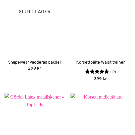
SLUT I LAGER
Shapewear Vadderad bakdel
Korsettbälte Waist trainer
299
kr
(19)
Betygsatt
399
kr
4.68
av 5