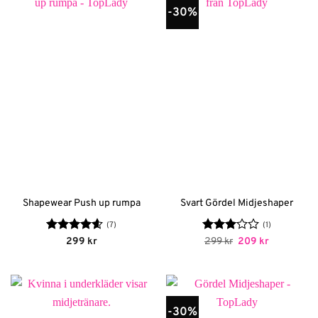
-30%
Shapewear Push up rumpa
Svart Gördel Midjeshaper
(7)
(1)
Betygsatt
Betygsatt
Det
Det
299
kr
299
kr
209
kr
ursprungliga
nuvarande
4.57
av 5
3
av 5
priset
priset
var:
är:
299 kr.
209 kr.
-30%