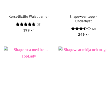
Shapewear topp –
Korsettbälte Waist trainer
Underbyst
(19)
(2)
Betygsatt
399
kr
4.68
av 5
Betygsatt
249
kr
3.5
av
5