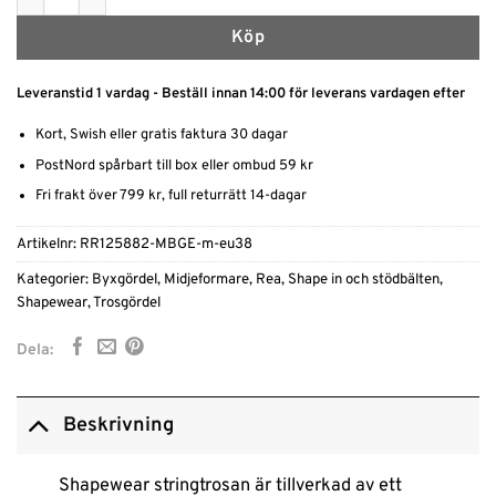
Köp
Leveranstid 1 vardag - Beställ innan 14:00 för leverans vardagen efter
Kort, Swish eller gratis faktura 30 dagar
PostNord spårbart till box eller ombud 59 kr
Fri frakt över 799 kr, full returrätt 14-dagar
Artikelnr:
RR125882-MBGE-m-eu38
Kategorier:
Byxgördel
,
Midjeformare
,
Rea
,
Shape in och stödbälten
,
Shapewear
,
Trosgördel
Dela:
Beskrivning
Shapewear stringtrosan är tillverkad av ett