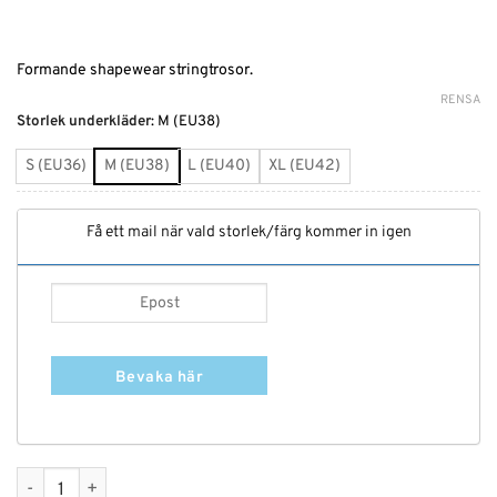
ursprungliga
nuvarande
priset
priset
var:
är:
199 kr.
139 kr.
Formande shapewear stringtrosor.
RENSA
Alternative:
Storlek underkläder
:
M (EU38)
S (EU36)
M (EU38)
L (EU40)
XL (EU42)
Få ett mail när vald storlek/färg kommer in igen
Bevaka här
Shapewear Stringtrosa mängd