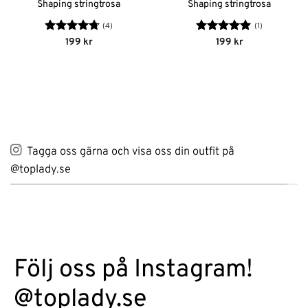
Shaping stringtrosa
Shaping stringtrosa
(4)
(1)
Betygsatt
Betygsatt
5
199
kr
199
kr
4.75
av 5
av 5
Tagga oss gärna och visa oss din outfit på
@toplady.se
Följ oss på Instagram!
@toplady.se