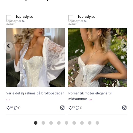
toplady.se
toplady.se
Jun 16
Jun 16
Varje detalj räknas på bröllopsdagen
Romantik möter elegans till
J
...
...
midsommar
w
5
0
7
0