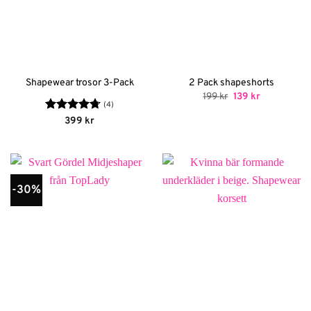
Shapewear trosor 3-Pack
2 Pack shapeshorts
Det
Det
199
kr
139
kr
ursprungliga
nuvarande
(4)
priset
priset
Betygsatt
399
kr
var:
är:
4.75
av 5
199 kr.
139 kr.
-30%