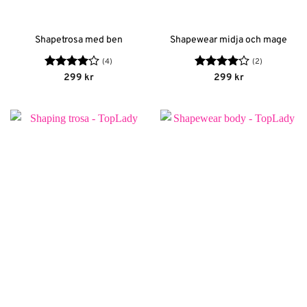
Shapetrosa med ben
Shapewear midja och mage
(4)
(2)
Betygsatt
Betygsatt
299
kr
299
kr
4
av 5
4
av 5