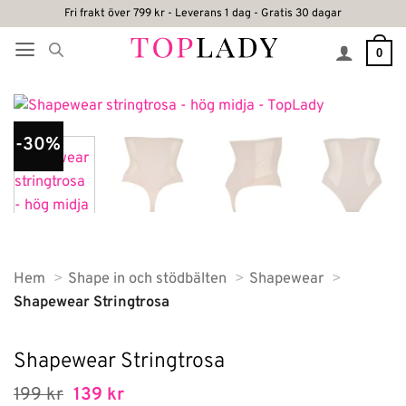
Skip
Fri frakt över 799 kr - Leverans 1 dag - Gratis 30 dagar
to
0
content
-30%
Hem
Shape in och stödbälten
Shapewear
Shapewear Stringtrosa
Shapewear Stringtrosa
Det
Det
199
kr
139
kr