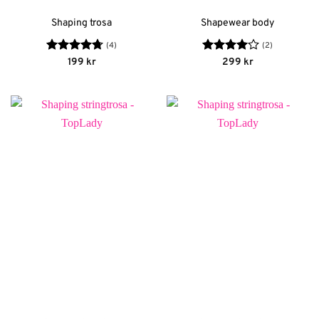
Shaping trosa
Shapewear body
(4)
(2)
Betygsatt
Betygsatt
199
kr
299
kr
4.75
av 5
4
av 5