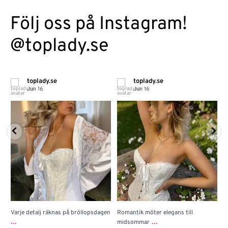
Följ oss på Instagram!
@toplady.se
toplady.se
toplady.se
Jun 16
Jun 16
Varje detalj räknas på bröllopsdagen
Romantik möter elegans till
J
...
...
midsommar
w