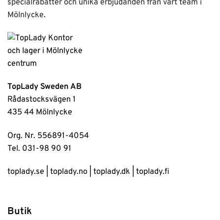
specialrabatter och unika erbjudanden från vårt team i
Mölnlycke.
TopLady Sweden AB
Rådastocksvägen 1
435 44 Mölnlycke
Org. Nr. 556891-4054
Tel. 031-98 90 91
toplady.se
|
toplady.no
|
toplady.dk
|
toplady.fi
Butik