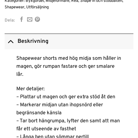
Kategorier:
Byxgördel
,
Midjeformare
,
Rea
,
Shape in och stödbälten
,
Shapewear
,
Utförsäljning
Dela:
Beskrivning
Shapewear shorts med hög midja som håller in
magen, gör rumpan fastare och ger smalare
lår.
Mer detaljer:
– Plattar ut magen och ger extra stöd åt den
– Markerar midjan utan ihopsnörd eller
begränsande känsla
– Tar bort hängrumpa, lyfter den samt att man
får ett utseende av fasthet
– Långa ben utan sömmar nertill