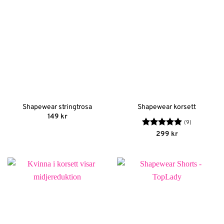
Shapewear stringtrosa
Shapewear korsett
149
kr
(9)
Betygsatt
299
kr
4.89
av 5