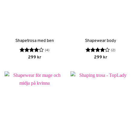
Shapetrosa med ben
Shapewear body
(4)
(2)
Betygsatt
Betygsatt
299
kr
299
kr
4
av 5
4
av 5