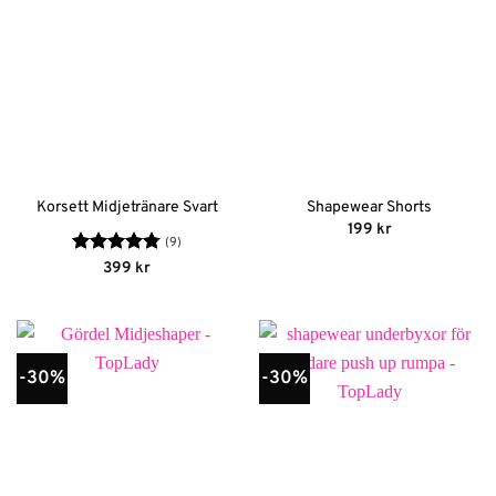
Korsett Midjetränare Svart
Shapewear Shorts
199
kr
(9)
Betygsatt
399
kr
4.78
av 5
-30%
-30%