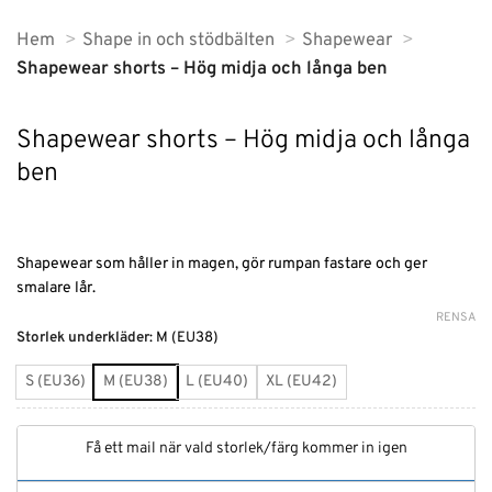
Hem
Shape in och stödbälten
Shapewear
Shapewear shorts – Hög midja och långa ben
Shapewear shorts – Hög midja och långa
ben
Shapewear som håller in magen, gör rumpan fastare och ger
smalare lår.
RENSA
Alternative:
Storlek underkläder
:
M (EU38)
S (EU36)
M (EU38)
L (EU40)
XL (EU42)
Få ett mail när vald storlek/färg kommer in igen