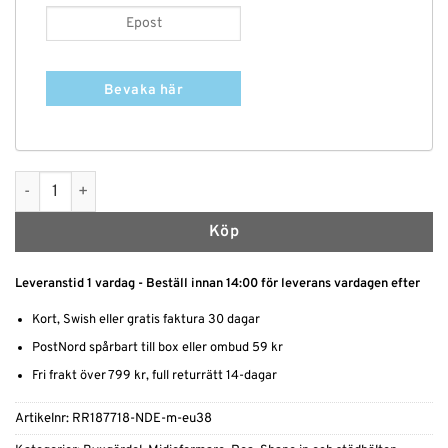
Bevaka här
Shapewear shorts - Hög midja och långa ben mängd
Köp
Leveranstid 1 vardag - Beställ innan 14:00 för leverans vardagen efter
Kort, Swish eller gratis faktura 30 dagar
PostNord spårbart till box eller ombud 59 kr
Fri frakt över 799 kr, full returrätt 14-dagar
Artikelnr:
RR187718-NDE-m-eu38