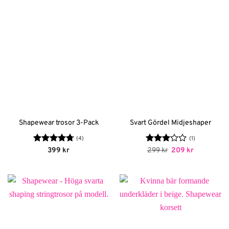
Shapewear trosor 3-Pack
Svart Gördel Midjeshaper
(4)
(1)
Betygsatt
Betygsatt
Det
Det
399
kr
299
kr
209
kr
ursprungliga
nuvarande
4.75
av 5
3
av 5
priset
priset
var:
är:
299 kr.
209 kr.