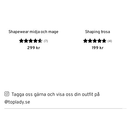
Shapewear midja och mage
Shaping trosa
(7)
(4)
Betygsatt
Betygsatt
299
kr
199
kr
4.57
av 5
4.75
av 5
Tagga oss gärna och visa oss din outfit på
@toplady.se