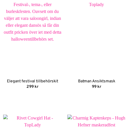
Elegant festival tillbehörskit
Batman Ansiktsmask
299
kr
99
kr