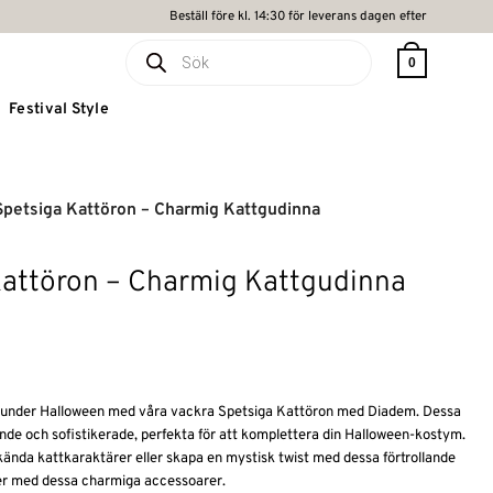
Beställ före kl. 14:30 för leverans dagen efter
Produktsökning
0
Festival Style
Spetsiga Kattöron – Charmig Kattgudinna
Kattöron – Charmig Kattgudinna
katt under Halloween med våra vackra Spetsiga Kattöron med Diadem. Dessa
nde och sofistikerade, perfekta för att komplettera din Halloween-kostym.
kända kattkaraktärer eller skapa en mystisk twist med dessa förtrollande
er med dessa charmiga accessoarer.