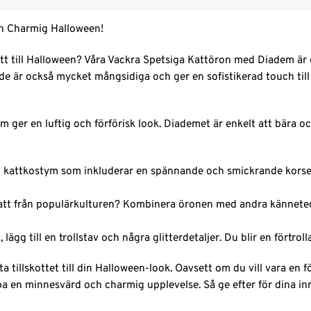
en Charmig Halloween!
katt till Halloween? Våra Vackra Spetsiga Kattöron med Diadem är 
 de är också mycket mångsidiga och ger en sofistikerad touch till
 ger en luftig och förförisk look. Diademet är enkelt att bära oc
kattkostym som inkluderar en spännande och smickrande korsett.
en katt från populärkulturen? Kombinera öronen med andra känne
ägg till en trollstav och några glitterdetaljer. Du blir en förtro
illskottet till din Halloween-look. Oavsett om du vill vara en fö
a en minnesvärd och charmig upplevelse. Så ge efter för dina inre 