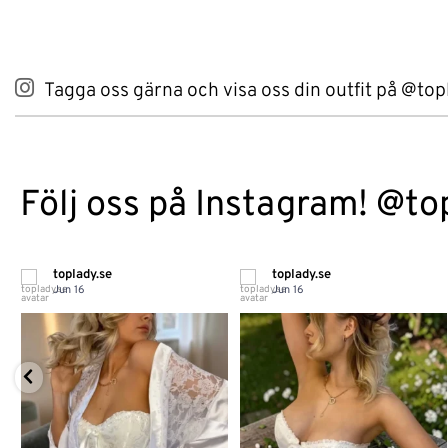
Tagga oss gärna och visa oss din outfit på @top
Följ oss på Instagram! @to
toplady.se
toplady.se
Jun 16
Jun 16