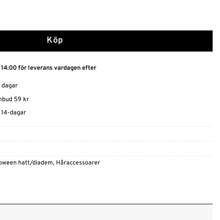
 Charmig Kattgudinna mängd
Köp
 14:00 för leverans vardagen efter
0 dagar
ombud 59 kr
t 14-dagar
loween hatt/diadem
,
Håraccessoarer