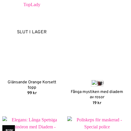
SLUT I LAGER
Glänsande Orange Korsett
topp
Fånga mystiken med diadem
99
kr
av rosor
19
kr