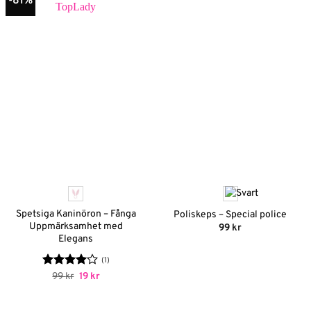
-81%
Spetsiga Kaninöron – Fånga
Poliskeps – Special police
Uppmärksamhet med
99
kr
Elegans
(1)
Betygsatt
Det
Det
99
kr
19
kr
ursprungliga
nuvarande
4
av 5
priset
priset
var:
är: