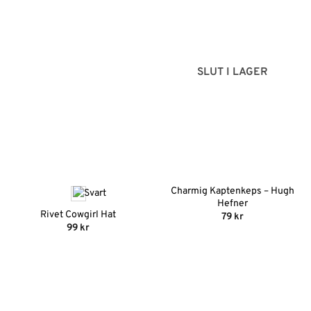
SLUT I LAGER
Charmig Kaptenkeps – Hugh
Hefner
Rivet Cowgirl Hat
79
kr
99
kr