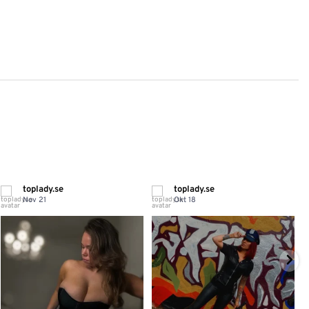
99 kr.
19 kr.
toplady.se
toplady.se
Nov 21
Okt 18