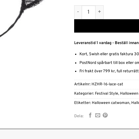
Vackra Spetsiga Kattöron -
Alternative:
Leveranstid 1 vardag - Beställ innan
Kort, Swish eller gratis faktura 3
PostNord spårbart till box eller 
Fri frakt över 799 kr, full returrät
Artikelnr:
HZHR-16-lace-cat
Kategorier:
Festival Style
,
Halloween
Etiketter:
Halloween catwoman
,
Hal
Dela: