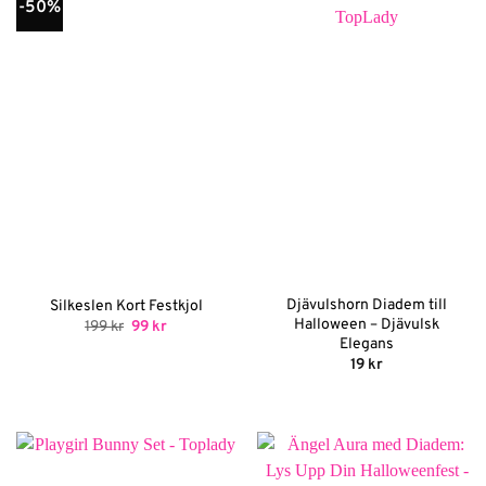
-50%
Djävulshorn Diadem till
Silkeslen Kort Festkjol
Halloween – Djävulsk
Det
Det
199
kr
99
kr
ursprungliga
nuvarande
Elegans
priset
priset
19
kr
var:
är:
199 kr.
99 kr.