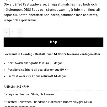
Oöverträffad Festupplevelse. Snygg att matchas med body och
nätstrumpor. OBS! Body och strumpbyxor ingår inte men finns att
köpas till. Setet innefattar: Kaninöron, satinhandskar, kanintofs,
krage och skjortärmar.
Charmigt Bunny Outfit Set mängd
Alternative:
Köp
Leveranstid 1 vardag - Beställ innan 14:00 för leverans vardagen efter
Kort, Swish eller gratis faktura 30 dagar
PostNord spårbart till box eller ombud 59 kr
Fri frakt över 799 kr, full returrätt 14-dagar
Artikelnr:
HZHR-9
Kategorier:
Festival Style
,
Halloween
Etiketter:
Halloween - handskar
,
Halloween Bunny playgirl
,
Sexig