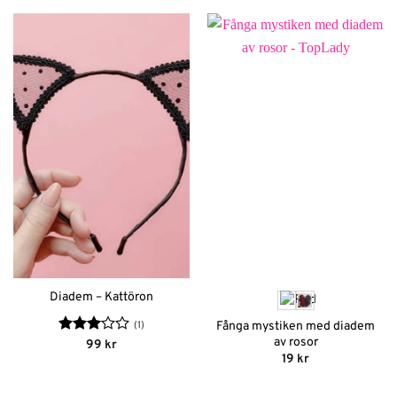
Diadem – Kattöron
(1)
Fånga mystiken med diadem
av rosor
Betygsatt
99
kr
3
av 5
19
kr