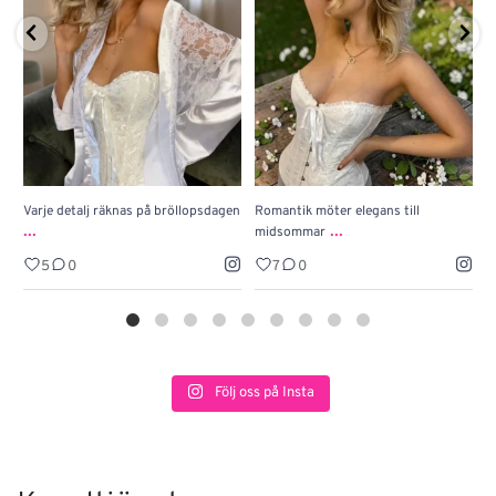
Varje detalj räknas på bröllopsdagen
Romantik möter elegans till
J
...
...
midsommar
w
5
0
7
0
Följ oss på Insta