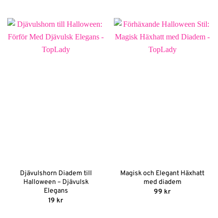
ursprungliga
nuvarande
4
av 5
priset
priset
var:
är:
99 kr.
19 kr.
Djävulshorn Diadem till
Magisk och Elegant Häxhatt
Halloween – Djävulsk
med diadem
Elegans
99
kr
19
kr