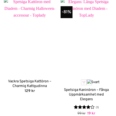
-81%
Vackra Spetsiga Kattöron –
Charmig Kattgudinna
Spetsiga Kaninöron – Fånga
129
kr
Uppmärksamhet med
Elegans
(1)
Betygsatt
Det
Det
99
kr
19
kr