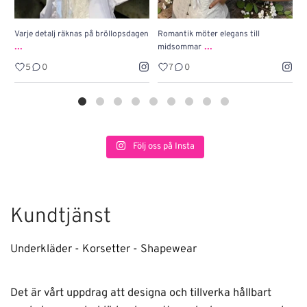
Varje detalj räknas på bröllopsdagen
Romantik möter elegans till
J
...
...
midsommar
w
5
0
7
0
Följ oss på Insta
Kundtjänst
Underkläder - Korsetter - Shapewear
Det är vårt uppdrag att designa och tillverka hållbart