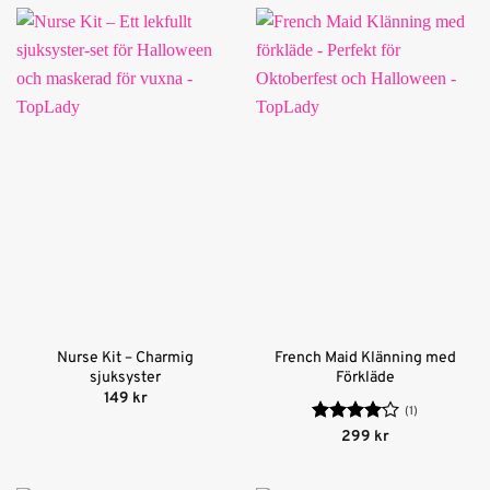
Nurse Kit – Charmig
French Maid Klänning med
sjuksyster
Förkläde
149
kr
(1)
Betygsatt
299
kr
4
av 5