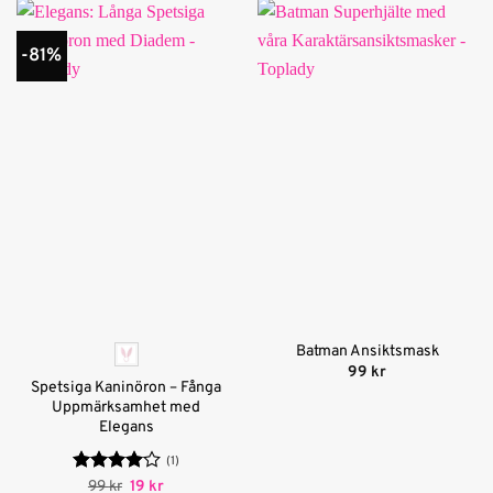
-81%
Batman Ansiktsmask
99
kr
Spetsiga Kaninöron – Fånga
Uppmärksamhet med
Elegans
(1)
Betygsatt
Det
Det
99
kr
19
kr