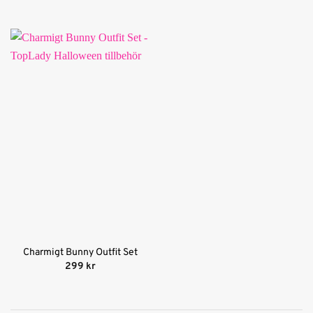
ursprungliga
nuvarande
4
av 5
priset
priset
var:
är:
99 kr.
19 kr.
Charmigt Bunny Outfit Set
299
kr