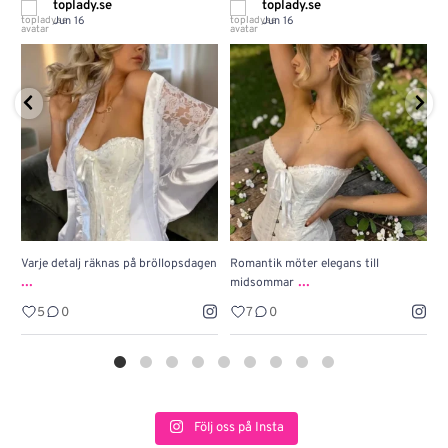
toplady.se
toplady.se
Jun 16
Jun 16
Varje detalj räknas på bröllopsdagen
Romantik möter elegans till
J
...
...
midsommar
w
5
0
7
0
Följ oss på Insta