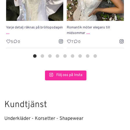
Varje detalj räknas på bröllopsdagen
Romantik möter elegans till
J
...
...
midsommar
w
5
0
7
0
Följ oss på Insta
Kundtjänst
Underkläder - Korsetter - Shapewear