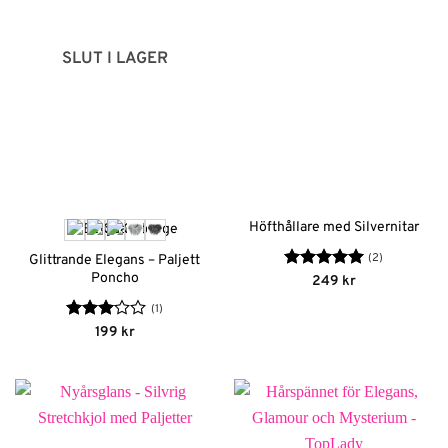
SLUT I LAGER
Höfthållare med Silvernitar
(2)
Glittrande Elegans – Paljett
Poncho
Betygsatt
5
249
kr
av 5
(1)
Betygsatt
199
kr
3
av 5