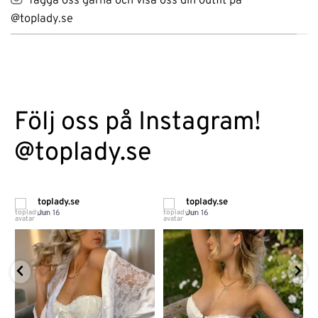
Tagga oss gärna och visa oss din outfit på
@toplady.se
Följ oss på Instagram!
@toplady.se
toplady.se
toplady.se
Jun 16
Jun 16