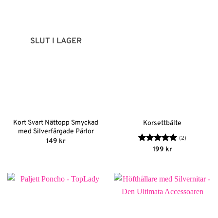
SLUT I LAGER
Kort Svart Nättopp Smyckad
Korsettbälte
med Silverfärgade Pärlor
(2)
149
kr
Betygsatt
5
199
kr
av 5