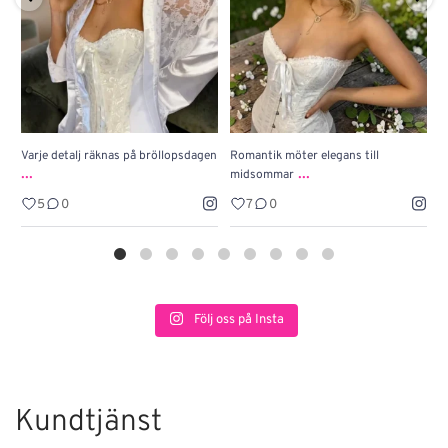
Varje detalj räknas på bröllopsdagen
Romantik möter elegans till
J
...
...
midsommar
w
5
0
7
0
Följ oss på Insta
Kundtjänst