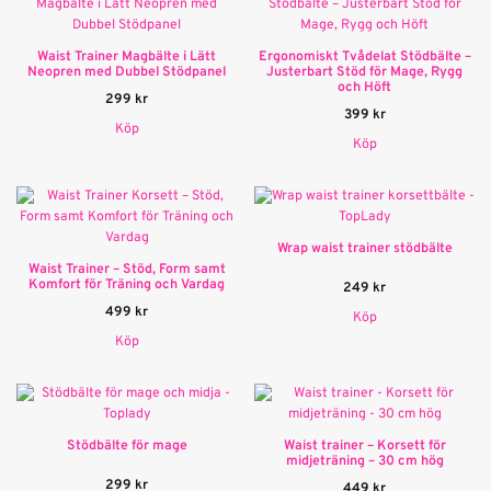
Waist Trainer Magbälte i Lätt
Ergonomiskt Tvådelat Stödbälte –
Neopren med Dubbel Stödpanel
Justerbart Stöd för Mage, Rygg
och Höft
299
kr
399
kr
Köp
Köp
Wrap waist trainer stödbälte
Waist Trainer – Stöd, Form samt
Komfort för Träning och Vardag
249
kr
499
kr
Köp
Köp
Stödbälte för mage
Waist trainer – Korsett för
midjeträning – 30 cm hög
299
kr
449
kr