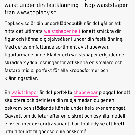
waist under din festklänning – Köp waistshaper
från www.toplady.se
TopLady.se är din underklädesbutik när det gäller att
hitta det ultimata
waistshaper belt
för att smickra din
figur och känna dig självsäker i under din festklänning.
Med deras omfattande sortiment av shapewear,
figurformade underkläder och waistshaper erbjuder de
skräddarsydda lösningar för att skapa en smalare och
fastare midja, perfekt för alla kroppsformer och
klänningsstilar.
En
waistshaper
är det perfekta
shapewear
plagget för att
skulptera och definiera din midja medan du ger en
bekväm och stödjande känsla under hela evenemanget.
Oavsett om du letar efter en diskret och osynlig modell
eller en mer dekorativ variant, har TopLady.se ett brett
utbud för att tillgodose dina önskemål.