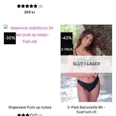
(3)
Betygsatt
5
399
kr
av 5
-30%
-43%
2-PACK
SLUT I LAGER
2-Pack Balconette Bh –
Shapewear Push up rumpa
Svart och vit
(1)