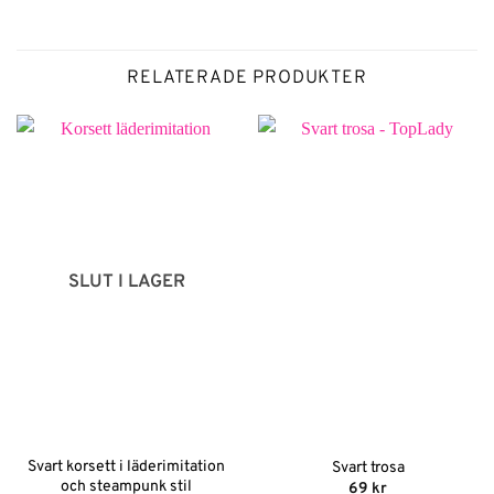
RELATERADE PRODUKTER
SLUT I LAGER
Svart korsett i läderimitation
Svart trosa
och steampunk stil
69
kr