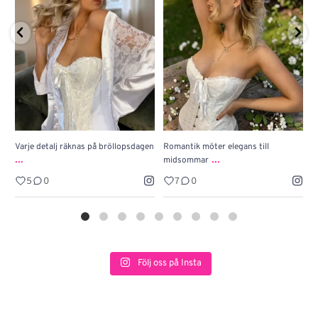
Varje detalj räknas på bröllopsdagen
Romantik möter elegans till
J
...
...
midsommar
w
5
0
7
0
Följ oss på Insta