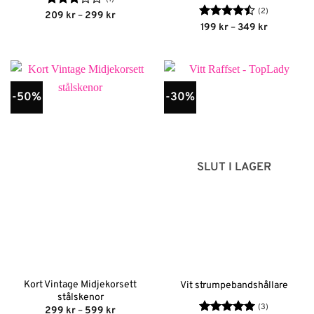
(2)
Betygsatt
Prisintervall:
209
kr
–
299
kr
209 kr
3
av 5
Betygsatt
Prisinterva
199
kr
–
349
kr
till
199 kr
4.5
av 5
299 kr
till
349 kr
-50%
-30%
SLUT I LAGER
Kort Vintage Midjekorsett
Vit strumpebandshållare
stålskenor
(3)
Prisintervall:
299
kr
–
599
kr