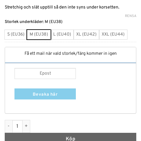
Stretchig och slät upptill så den inte syns under korsetten.
RENSA
Alternative:
Storlek underkläder
:
M (EU38)
S (EU36)
M (EU38)
L (EU40)
XL (EU42)
XXL (EU44)
Få ett mail när vald storlek/färg kommer in igen
Bevaka här
Vintage Punk Korsettkjol mängd
Köp