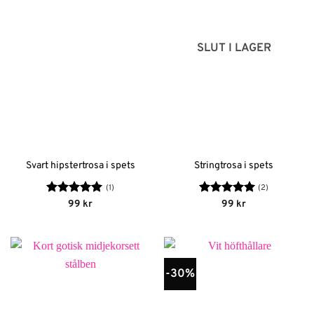
SLUT I LAGER
Svart hipstertrosa i spets
Stringtrosa i spets
(1)
(2)
Betygsatt
5
Betygsatt
5
99
kr
99
kr
av 5
av 5
-30%