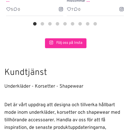
...
...
midsommar
w
5
0
7
0
Följ oss på Insta
Kundtjänst
Underkläder - Korsetter - Shapewear
Det är vårt uppdrag att designa och tillverka hållbart
mode inom underkläder, korsetter och shapewear med
tillhörande accessoarer. Handla av oss för att få
inspiration, de senaste produktuppdateringarna,