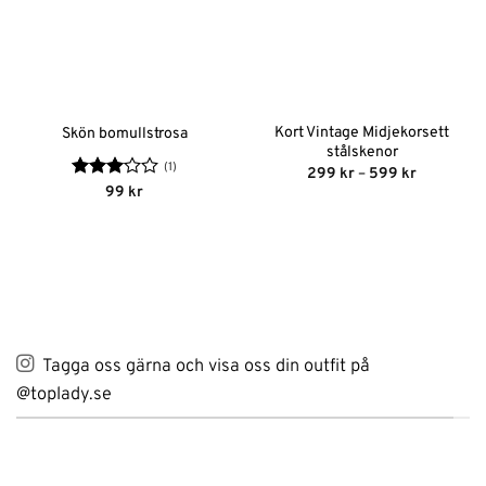
Kort Vintage Midjekorsett
Skön bomullstrosa
stålskenor
(1)
Prisinterva
299
kr
–
599
kr
299 kr
Betygsatt
99
kr
till
3
av 5
599 kr
Tagga oss gärna och visa oss din outfit på
@toplady.se