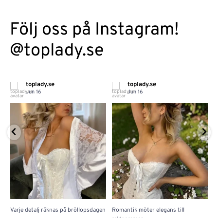
Följ oss på Instagram!
@toplady.se
toplady.se
toplady.se
Jun 16
Jun 16
Varje detalj räknas på bröllopsdagen
Romantik möter elegans till
J