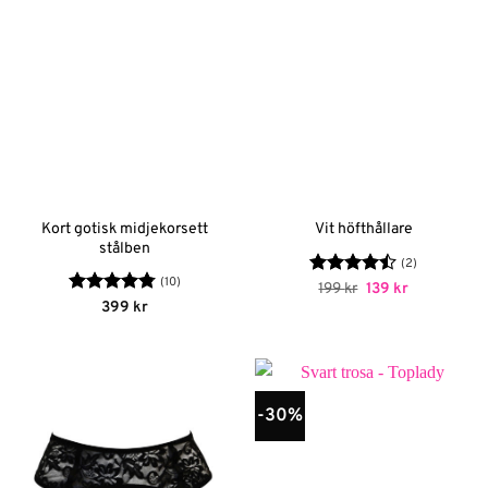
Kort gotisk midjekorsett
Vit höfthållare
stålben
(2)
(10)
Betygsatt
Det
Det
199
kr
139
kr
ursprungliga
nuvarande
4.5
av 5
Betygsatt
399
kr
priset
priset
4.8
av 5
var:
är:
199 kr.
139 kr.
-30%