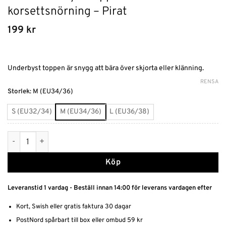
korsettsnörning – Pirat
199
kr
Underbyst toppen är snygg att bära över skjorta eller klänning.
RENSA
Alternative:
Storlek
:
M (EU34/36)
S (EU32/34)
M (EU34/36)
L (EU36/38)
Kort underbyst topp med korsettsnörning - Pirat mängd
Köp
Leveranstid 1 vardag - Beställ innan 14:00 för leverans vardagen efter
Kort, Swish eller gratis faktura 30 dagar
PostNord spårbart till box eller ombud 59 kr