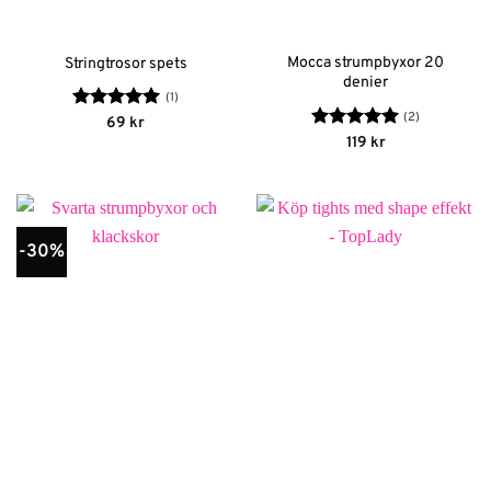
Mocca strumpbyxor 20
Stringtrosor spets
denier
(1)
(2)
Betygsatt
5
69
kr
av 5
Betygsatt
5
119
kr
av 5
-30%