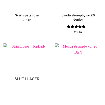
Svarta strumpbyxor 20
Svart spetstrosa
denier
79
kr
(1)
Betygsatt
5
119
kr
av 5
SLUT I LAGER