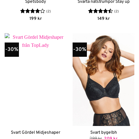
Spetsbody
Svarta nätstrumpor Stay up
(2)
(2)
Betygsatt
Betygsatt
199
kr
149
kr
4
av 5
4.5
av 5
-30%
-30%
Svart Gördel Midjeshaper
Svart bygelbh
Det
Det
299
kr
209
kr