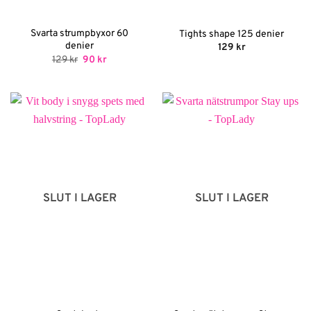
Svarta strumpbyxor 60
Tights shape 125 denier
denier
129
kr
Det
Det
129
kr
90
kr
ursprungliga
nuvarande
priset
priset
var:
är:
129 kr.
90 kr.
SLUT I LAGER
SLUT I LAGER