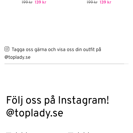
Betygsatt
Det
5
Det
Betygsatt
Det
Det
199
kr
139
kr
199
kr
139
kr
ursprungliga
nuvarande
ursprungliga
nuvarande
av 5
4.5
av 5
priset
priset
priset
priset
var:
är:
var:
är:
199 kr.
139 kr.
199 kr.
139 kr.
Tagga oss gärna och visa oss din outfit på
@toplady.se
Följ oss på Instagram!
@toplady.se