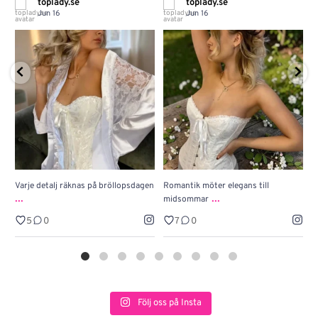
toplady.se
toplady.se
Jun 16
Jun 16
Varje detalj räknas på bröllopsdagen
Romantik möter elegans till
J
...
...
midsommar
w
5
0
7
0
Följ oss på Insta