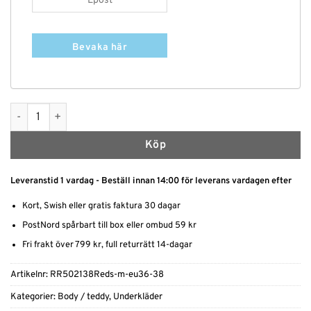
Bevaka här
Spetsbody mängd
Köp
Leveranstid 1 vardag - Beställ innan 14:00 för leverans vardagen efter
Kort, Swish eller gratis faktura 30 dagar
PostNord spårbart till box eller ombud 59 kr
Fri frakt över 799 kr, full returrätt 14-dagar
Artikelnr:
RR502138Reds-m-eu36-38
Kategorier:
Body / teddy
,
Underkläder