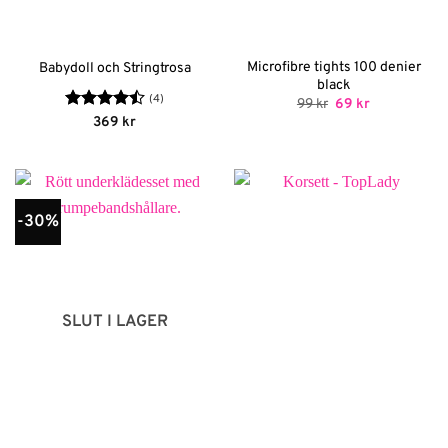
Microfibre tights 100 denier
Babydoll och Stringtrosa
black
(4)
Det
Det
99
kr
69
kr
ursprungliga
nuvarande
Betygsatt
369
kr
priset
priset
4.5
av 5
var:
är:
99 kr.
69 kr.
-30%
SLUT I LAGER