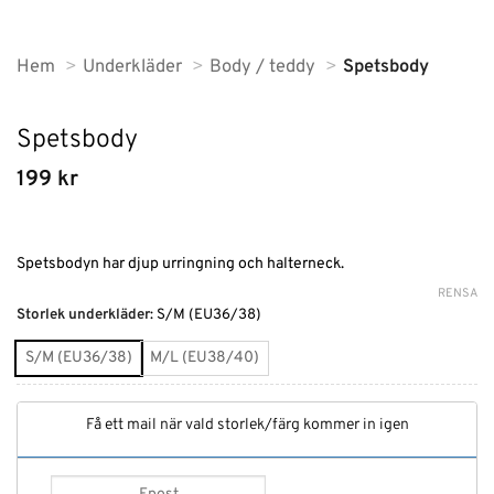
Hem
Underkläder
Body / teddy
Spetsbody
Spetsbody
199
kr
Spetsbodyn har djup urringning och halterneck.
RENSA
Alternative:
Storlek underkläder
:
S/M (EU36/38)
S/M (EU36/38)
M/L (EU38/40)
Få ett mail när vald storlek/färg kommer in igen