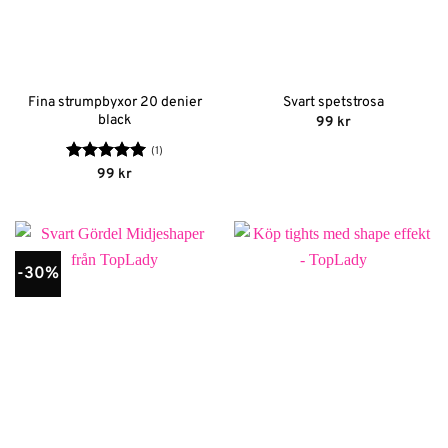
Fina strumpbyxor 20 denier
Svart spetstrosa
black
99
kr
(1)
Betygsatt
5
99
kr
av 5
-30%