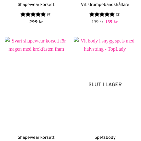
Shapewear korsett
Vit strumpebandshållare
(9)
(3)
Betygsatt
Betygsatt
Det
5
Det
299
kr
199
kr
139
kr
ursprungliga
nuvarande
4.89
av 5
av 5
priset
priset
var:
är:
199 kr.
139 kr.
SLUT I LAGER
Shapewear korsett
Spetsbody