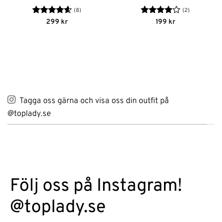
(8)
(2)
Betygsatt
Betygsatt
299
kr
199
kr
4.63
av 5
4
av 5
Tagga oss gärna och visa oss din outfit på
@toplady.se
Följ oss på Instagram!
@toplady.se