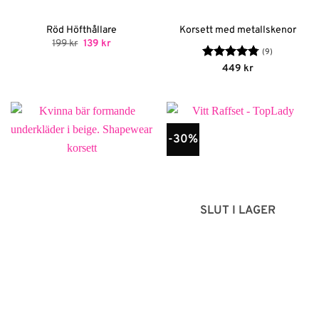
Röd Höfthållare
Korsett med metallskenor
Det
Det
199
kr
139
kr
ursprungliga
nuvarande
(9)
priset
priset
Betygsatt
449
kr
var:
är:
4.78
av 5
199 kr.
139 kr.
-30%
SLUT I LAGER