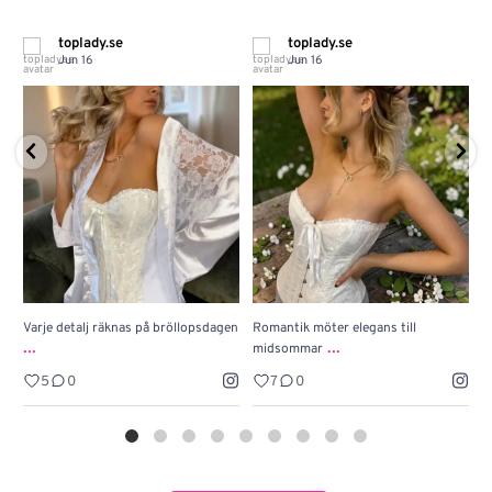
toplady.se
toplady.se
Jun 16
Jun 16
Varje detalj räknas på bröllopsdagen
Romantik möter elegans till
J
...
...
midsommar
w
5
0
7
0