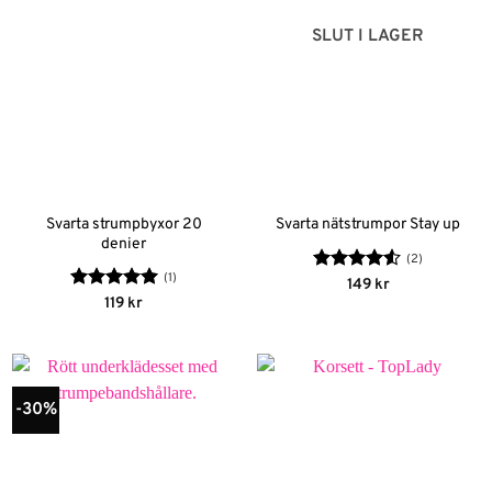
SLUT I LAGER
Svarta strumpbyxor 20
Svarta nätstrumpor Stay up
denier
(2)
(1)
Betygsatt
149
kr
4.5
av 5
Betygsatt
5
119
kr
av 5
-30%