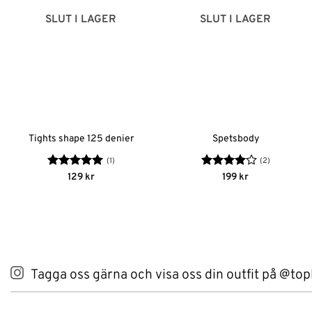
SLUT I LAGER
SLUT I LAGER
Tights shape 125 denier
Spetsbody
(1)
(2)
Betygsatt
5
Betygsatt
129
kr
199
kr
av 5
4
av 5
Tagga oss gärna och visa oss din outfit på @top