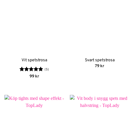
Vit spetstrosa
Svart spetstrosa
79
kr
(5)
Betygsatt
5
99
kr
av 5