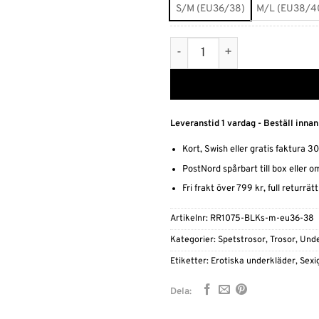
S/M (EU36/38)
M/L (EU38/4
Spetstrosa mängd
Leveranstid 1 vardag - Beställ innan
Kort, Swish eller gratis faktura 3
PostNord spårbart till box eller 
Fri frakt över 799 kr, full returrät
Artikelnr:
RR1075-BLKs-m-eu36-38
Kategorier:
Spetstrosor
,
Trosor
,
Unde
Etiketter:
Erotiska underkläder
,
Sexi
Dela: