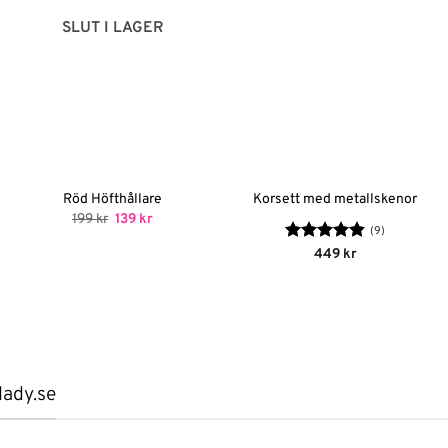
SLUT I LAGER
Röd Höfthållare
Korsett med metallskenor
Det
Det
199
kr
139
kr
ursprungliga
nuvarande
(9)
priset
priset
Betygsatt
449
kr
var:
är:
4.78
av 5
199 kr.
139 kr.
lady.se