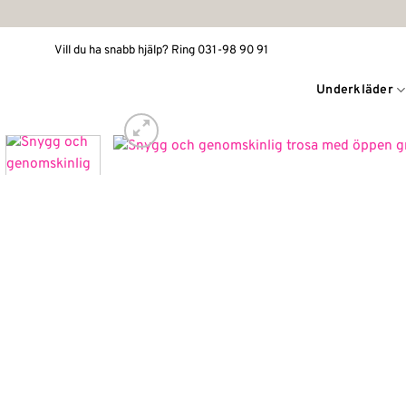
Skip
to
Vill du ha snabb hjälp? Ring 031-98 90 91
content
Underkläder