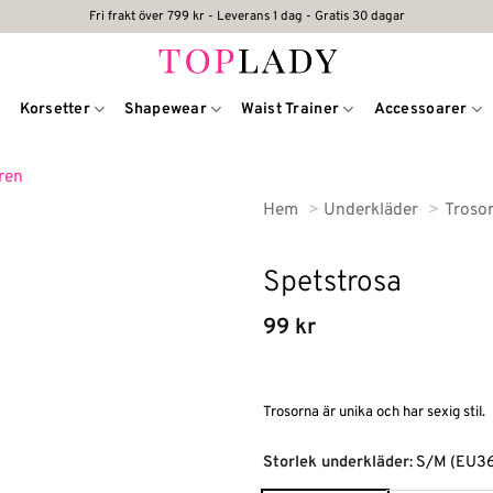
Fri frakt över 799 kr - Leverans 1 dag - Gratis 30 dagar
Korsetter
Shapewear
Waist Trainer
Accessoarer
Hem
Underkläder
Troso
Spetstrosa
99
kr
Trosorna är unika och har sexig stil.
Alternative:
Storlek underkläder
:
S/M (EU3