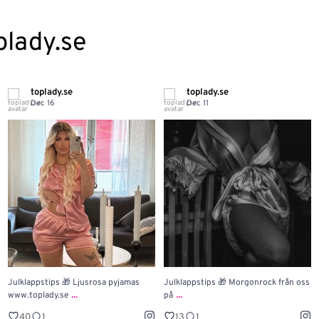
plady.se
toplady.se
toplady.se
Dec 16
Dec 11
Julklappstips 🎁 Ljusrosa pyjamas
Julklappstips 🎁 Morgonrock från oss
...
...
www.toplady.se
på
40
1
13
1