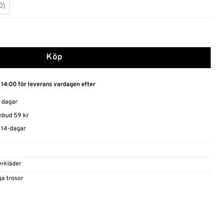
0)
Köp
 14:00 för leverans vardagen efter
0 dagar
ombud 59 kr
t 14-dagar
rkläder
ga trosor