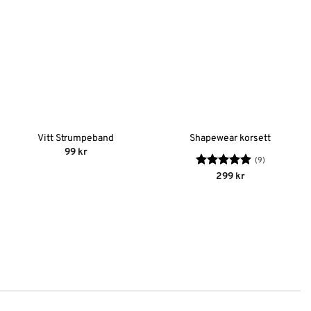
Vitt Strumpeband
Shapewear korsett
99
kr
(9)
Betygsatt
299
kr
4.89
av 5