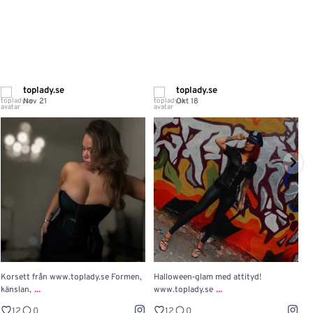
toplady.se
toplady.se
Nov 21
Okt 18
Korsett från www.toplady.se Formen,
Halloween‑glam med attityd!

...
...
känslan,
www.toplady.se
P
12
0
12
0