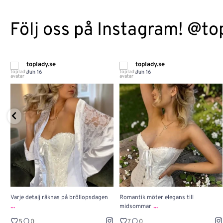
Följ oss på Instagram! @to
toplady.se
toplady.se
Jun 16
Jun 16
Varje detalj räknas på bröllopsdagen
Romantik möter elegans till
...
...
midsommar
5
0
7
0