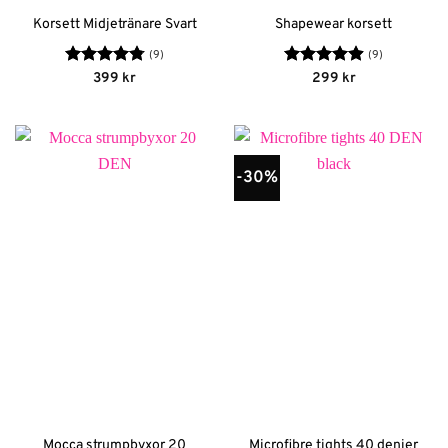
Korsett Midjetränare Svart
Shapewear korsett
(9)
(9)
Betygsatt
Betygsatt
399
kr
299
kr
4.78
av 5
4.89
av 5
-30%
Mocca strumpbyxor 20
Microfibre tights 40 denier