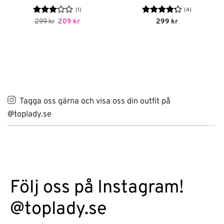
(1)
(4)
Betygsatt
Det
Det
Betygsatt
299
kr
209
kr
299
kr
ursprungliga
nuvarande
3
av 5
4.25
av 5
priset
priset
var:
är:
299 kr.
209 kr.
Tagga oss gärna och visa oss din outfit på
@toplady.se
Följ oss på Instagram!
@toplady.se