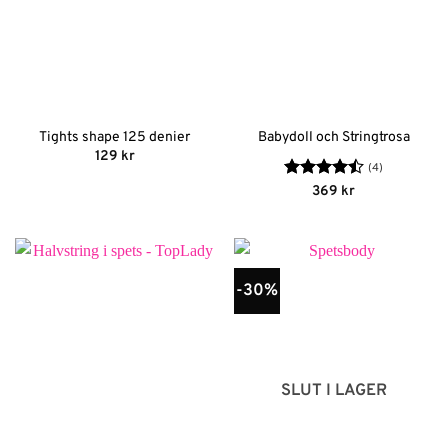
Tights shape 125 denier
Babydoll och Stringtrosa
129
kr
(4)
Betygsatt
369
kr
4.5
av 5
-30%
SLUT I LAGER