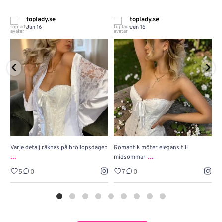
toplady.se
toplady.se
Jun 16
Jun 16
Varje detalj räknas på bröllopsdagen
Romantik möter elegans till
J
...
...
midsommar
w
5
0
7
0