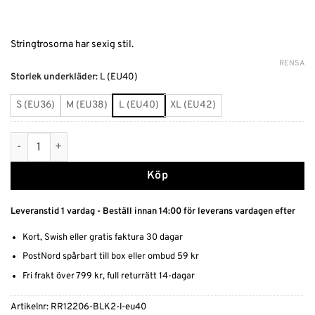
Stringtrosorna har sexig stil.
RENSA
Alternative:
Storlek underkläder
:
L (EU40)
S (EU36)
M (EU38)
L (EU40)
XL (EU42)
Svarta stringtrosor mängd
Köp
Leveranstid 1 vardag - Beställ innan 14:00 för leverans vardagen efter
Kort, Swish eller gratis faktura 30 dagar
PostNord spårbart till box eller ombud 59 kr
Fri frakt över 799 kr, full returrätt 14-dagar
Artikelnr:
RR12206-BLK2-l-eu40