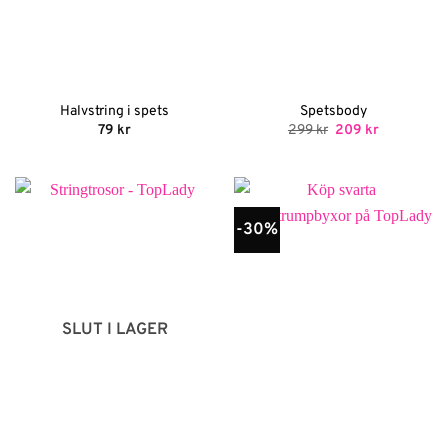
Halvstring i spets
Spetsbody
Det
Det
79
kr
299
kr
209
kr
ursprungliga
nuvarande
priset
priset
var:
är:
299 kr.
209 kr.
-30%
SLUT I LAGER