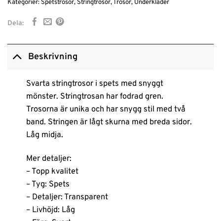
Kategorier:
Spetstrosor
,
Stringtrosor
,
Trosor
,
Underkläder
Dela:
Beskrivning
Svarta stringtrosor i spets med snyggt
mönster. Stringtrosan har fodrad gren.
Trosorna är unika och har snygg stil med två
band. Stringen är lågt skurna med breda sidor.
Låg midja.
Mer detaljer:
– Topp kvalitet
– Tyg: Spets
– Detaljer: Transparent
– Livhöjd: Låg