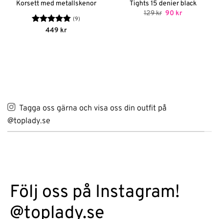
Korsett med metallskenor
Tights 15 denier black
Det
Det
129
kr
90
kr
ursprungliga
nuvarande
(9)
priset
priset
Betygsatt
449
kr
var:
är:
4.78
av 5
129 kr.
90 kr.
Tagga oss gärna och visa oss din outfit på
@toplady.se
Följ oss på Instagram!
@toplady.se