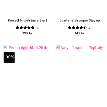
Korsett Midjetränare Svart
Svarta nätstrumpor Stay up
(9)
(2)
Betygsatt
Betygsatt
399
kr
149
kr
4.78
av 5
4.5
av 5
-30%