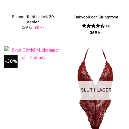
Fishnet tights black 20
Babydoll och Stringtrosa
denier
(4)
Det
Det
129
kr
90
kr
ursprungliga
nuvarande
Betygsatt
369
kr
priset
priset
4.5
av 5
var:
är:
129 kr.
90 kr.
-30%
SLUT I LAGER