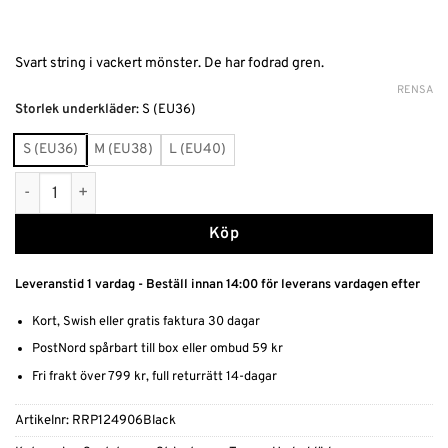
Svart string i vackert mönster. De har fodrad gren.
RENSA
Alternative:
Storlek underkläder
:
S (EU36)
S (EU36)
M (EU38)
L (EU40)
Stringtrosor spets mängd
Köp
Leveranstid 1 vardag - Beställ innan 14:00 för leverans vardagen efter
Kort, Swish eller gratis faktura 30 dagar
PostNord spårbart till box eller ombud 59 kr
Fri frakt över 799 kr, full returrätt 14-dagar
Artikelnr:
RRP124906Black