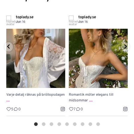
toplady.se
toplady.se
Jun 16
Jun 16
Varje detalj räknas på bröllopsdagen
Romantik möter elegans till
J
...
...
midsommar
w
5
0
7
0