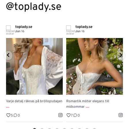
@toplady.se
toplady.se
toplady.se
Jun 16
Jun 16
Varje detalj räknas på bröllopsdagen
Romantik möter elegans till
J
...
...
midsommar
w
5
0
7
0