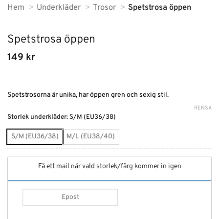
Hem
Underkläder
Trosor
Spetstrosa öppen
Spetstrosa öppen
149
kr
Spetstrosorna är unika, har öppen gren och sexig stil.
RENSA
Alternative:
Storlek underkläder
:
S/M (EU36/38)
S/M (EU36/38)
M/L (EU38/40)
Få ett mail när vald storlek/färg kommer in igen