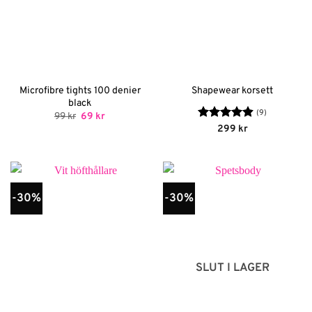
Microfibre tights 100 denier
Shapewear korsett
black
(9)
Det
Det
99
kr
69
kr
ursprungliga
nuvarande
Betygsatt
299
kr
priset
priset
4.89
av 5
var:
är:
99 kr.
69 kr.
-30%
-30%
SLUT I LAGER