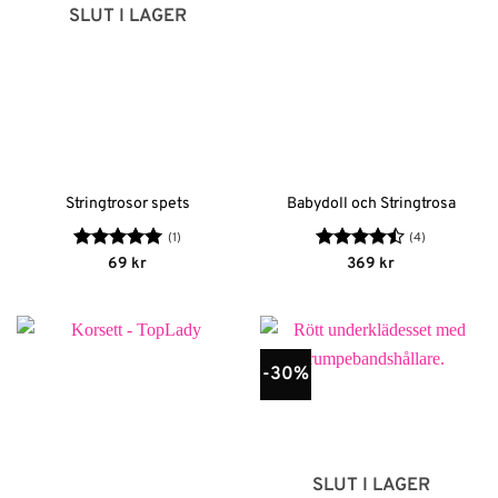
SLUT I LAGER
Stringtrosor spets
Babydoll och Stringtrosa
(1)
(4)
Betygsatt
5
Betygsatt
69
kr
369
kr
av 5
4.5
av 5
-30%
SLUT I LAGER