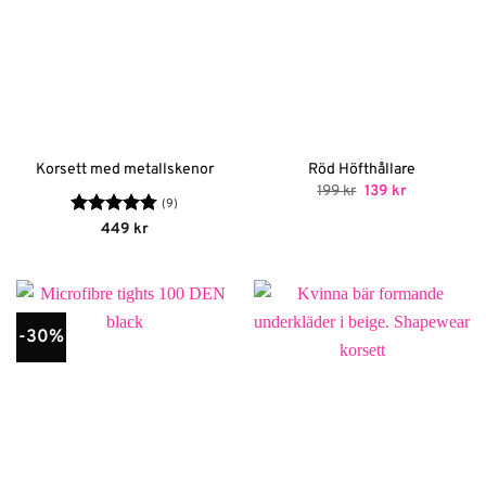
Korsett med metallskenor
Röd Höfthållare
Det
Det
199
kr
139
kr
ursprungliga
nuvarande
(9)
priset
priset
Betygsatt
449
kr
var:
är:
4.78
av 5
199 kr.
139 kr.
-30%