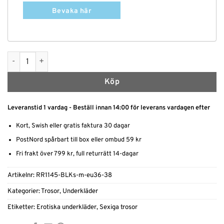
Bevaka här
Spetstrosa öppen mängd
Köp
Leveranstid 1 vardag - Beställ innan 14:00 för leverans vardagen efter
Kort, Swish eller gratis faktura 30 dagar
PostNord spårbart till box eller ombud 59 kr
Fri frakt över 799 kr, full returrätt 14-dagar
Artikelnr:
RR1145-BLKs-m-eu36-38
Kategorier:
Trosor
,
Underkläder
Etiketter:
Erotiska underkläder
,
Sexiga trosor