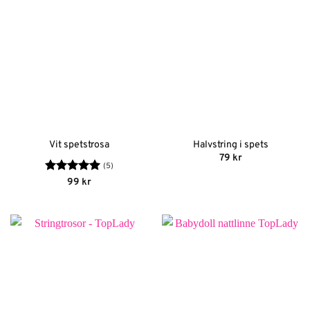
Vit spetstrosa
Halvstring i spets
79
kr
(5)
Betygsatt
5
99
kr
av 5