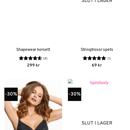
SLUT I LAGER
Shapewear korsett
Stringtrosor spets
(8)
(1)
Betygsatt
Betygsatt
5
299
kr
69
kr
4.63
av 5
av 5
-30%
-30%
SLUT I LAGER