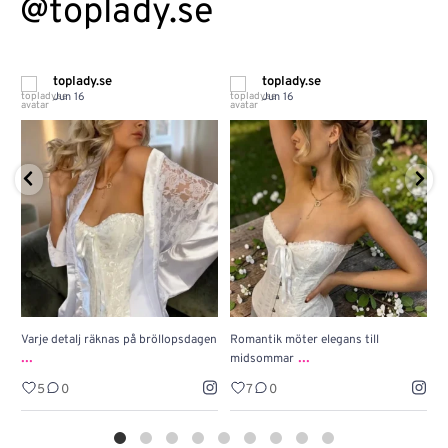
@toplady.se
toplady.se
toplady.se
Jun 16
Jun 16
Varje detalj räknas på bröllopsdagen
Romantik möter elegans till
J
...
...
midsommar
w
5
0
7
0