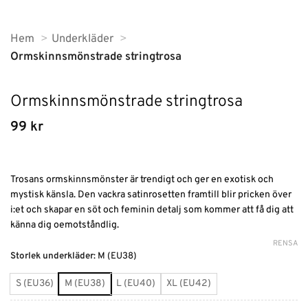
Hem
Underkläder
Ormskinnsmönstrade stringtrosa
Ormskinnsmönstrade stringtrosa
99
kr
Trosans ormskinnsmönster är trendigt och ger en exotisk och
mystisk känsla. Den vackra satinrosetten framtill blir pricken över
i:et och skapar en söt och feminin detalj som kommer att få dig att
känna dig oemotståndlig.
RENSA
Alternative:
Storlek underkläder
:
M (EU38)
S (EU36)
M (EU38)
L (EU40)
XL (EU42)