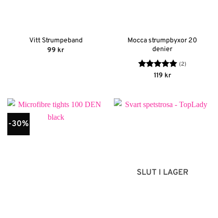
Mocca strumpbyxor 20
Vitt Strumpeband
denier
99
kr
(2)
Betygsatt
5
119
kr
av 5
-30%
SLUT I LAGER