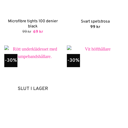
Microfibre tights 100 denier
Svart spetstrosa
black
99
kr
Det
Det
99
kr
69
kr
ursprungliga
nuvarande
priset
priset
var:
är:
99 kr.
69 kr.
-30%
-30%
SLUT I LAGER