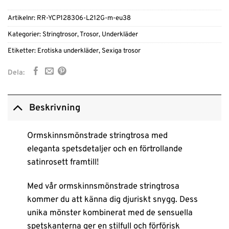
Artikelnr:
RR-YCP128306-L212G-m-eu38
Kategorier:
Stringtrosor
,
Trosor
,
Underkläder
Etiketter:
Erotiska underkläder
,
Sexiga trosor
Dela:
Beskrivning
Ormskinnsmönstrade stringtrosa med
eleganta spetsdetaljer och en förtrollande
satinrosett framtill!
Med vår ormskinnsmönstrade stringtrosa
kommer du att känna dig djuriskt snygg. Dess
unika mönster kombinerat med de sensuella
spetskanterna ger en stilfull och förförisk