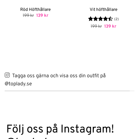
Röd Höfthållare
Vit höfthållare
Det
Det
199
kr
139
kr
ursprungliga
nuvarande
(2)
priset
priset
Betygsatt
Det
Det
199
kr
139
kr
var:
är:
ursprungliga
nuvarande
4.5
av 5
199 kr.
139 kr.
priset
priset
var:
är:
199 kr.
139 kr.
Tagga oss gärna och visa oss din outfit på
@toplady.se
Följ oss på Instagram!