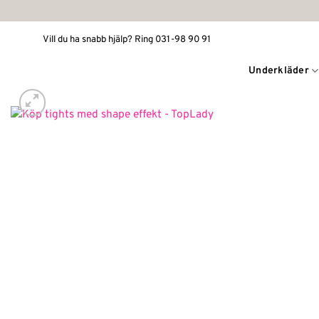
Skip
to
Vill du ha snabb hjälp? Ring 031-98 90 91
content
Underkläder