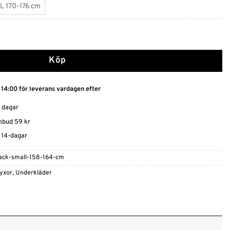
L 170-176 cm
ngd
Köp
 14:00 för leverans vardagen efter
0 dagar
ombud 59 kr
t 14-dagar
ck-small-158-164-cm
yxor
,
Underkläder