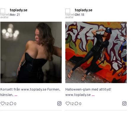
toplady.se
toplady.se
Nov 21
Okt 18
Korsett från www.toplady.se Formen,
Halloween‑glam med attityd!

...
...
känslan,
www.toplady.se
P
12
0
12
0