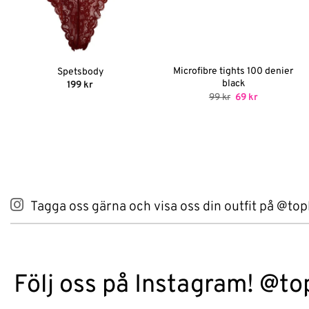
Microfibre tights 100 denier
Spetsbody
black
199
kr
Det
Det
99
kr
69
kr
ursprungliga
nuvarande
priset
priset
var:
är:
99 kr.
69 kr.
Tagga oss gärna och visa oss din outfit på @top
Följ oss på Instagram! @to