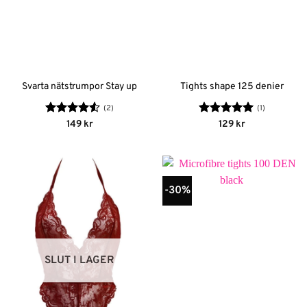
Svarta nätstrumpor Stay up
Tights shape 125 denier
(2)
(1)
Betygsatt
Betygsatt
5
149
kr
129
kr
4.5
av 5
av 5
-30%
SLUT I LAGER