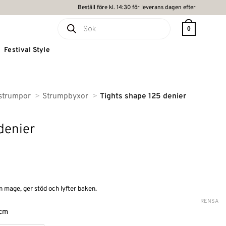
Beställ före kl. 14:30 för leverans dagen efter
Produktsökning
0
Festival Style
strumpor
Strumpbyxor
Tights shape 125 denier
denier
n mage, ger stöd och lyfter baken.
RENSA
 cm