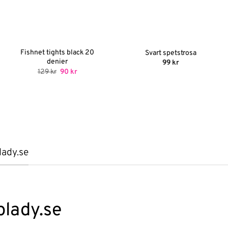
Fishnet tights black 20
Svart spetstrosa
denier
99
kr
Det
Det
129
kr
90
kr
ursprungliga
nuvarande
priset
priset
var:
är:
129 kr.
90 kr.
lady.se
plady.se