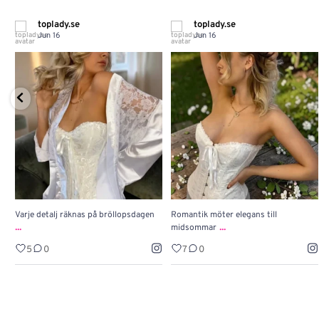
toplady.se
toplady.se
Jun 16
Jun 16
Varje detalj räknas på bröllopsdagen
Romantik möter elegans till
...
...
midsommar
5
0
7
0