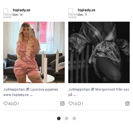
toplady.se
toplady.se
Dec 16
Dec 11
Julklappstips 🎁 Ljusrosa pyjamas
Julklappstips 🎁 Morgonrock från oss
...
...
www.toplady.se
på
40
1
13
1