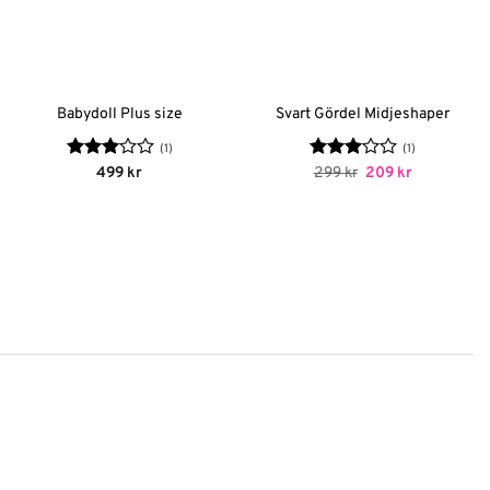
Babydoll Plus size
Svart Gördel Midjeshaper
(1)
(1)
Betygsatt
Betygsatt
Det
Det
499
kr
299
kr
209
kr
ursprungliga
nuvarande
3
av 5
3
av 5
priset
priset
var:
är:
299 kr.
209 kr.