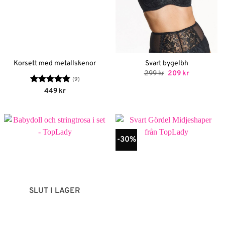
Korsett med metallskenor
Svart bygelbh
Det
Det
299
kr
209
kr
ursprungliga
nuvarande
(9)
priset
priset
Betygsatt
449
kr
var:
är:
4.78
av 5
299 kr.
209 kr.
-30%
SLUT I LAGER