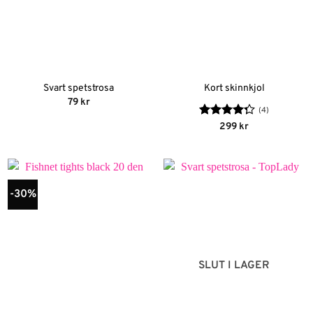
Svart spetstrosa
Kort skinnkjol
79
kr
(4)
Betygsatt
299
kr
4.25
av 5
-30%
SLUT I LAGER