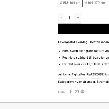
S 158-164 cm
M 164-170 cm
Tights shape 125 denier mä
Leveranstid 1 vardag - Beställ innan
Kort, Swish eller gratis faktura 3
PostNord spårbart till box eller 
Fri frakt över 799 kr, full returrät
Artikelnr:
TightsPushUp12520DENbla
Kategorier:
Nylonstrumpor
,
Strumpb
Dela: