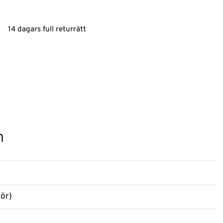
14 dagars full returrätt
n
lör)