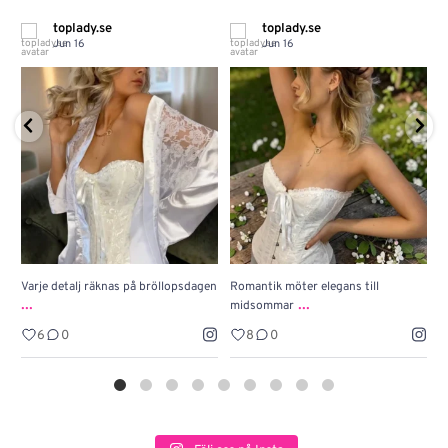
toplady.se
toplady.se
Jun 16
Jun 16
Varje detalj räknas på bröllopsdagen
Romantik möter elegans till
J
...
...
midsommar
w
6
0
8
0