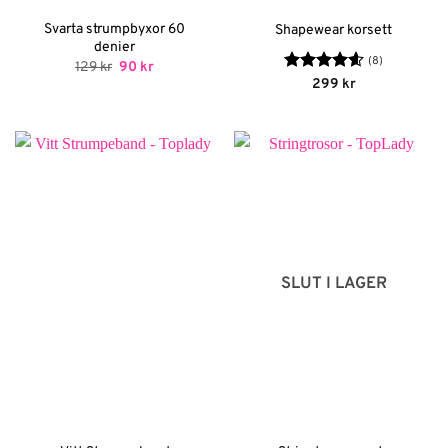
Svarta strumpbyxor 60
Shapewear korsett
denier
(8)
Det
Det
129
kr
90
kr
ursprungliga
nuvarande
Betygsatt
299
kr
priset
priset
4.63
av 5
var:
är:
129 kr.
90 kr.
SLUT I LAGER