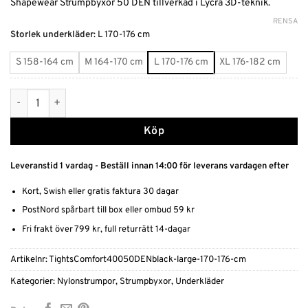
Shapewear Strumpbyxor 50 DEN tillverkad i Lycra 3D-teknik.
RENSA
Alternative:
Storlek underkläder
:
L 170-176 cm
S 158-164 cm
M 164-170 cm
L 170-176 cm
XL 176-182 cm
Shapewear Strumpbyxor 50 denier Svart mängd
Köp
Leveranstid 1 vardag - Beställ innan 14:00 för leverans vardagen efter
Kort, Swish eller gratis faktura 30 dagar
PostNord spårbart till box eller ombud 59 kr
Fri frakt över 799 kr, full returrätt 14-dagar
Artikelnr:
TightsComfort40050DENblack-large-170-176-cm
Kategorier:
Nylonstrumpor
,
Strumpbyxor
,
Underkläder