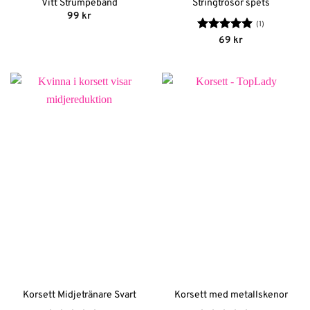
Vitt Strumpeband
Stringtrosor spets
99
kr
(1)
Betygsatt
5
69
kr
av 5
Korsett Midjetränare Svart
Korsett med metallskenor