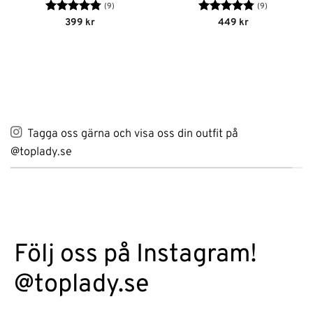
(9)
(9)
Betygsatt
Betygsatt
399
kr
449
kr
4.78
av 5
4.78
av 5
Tagga oss gärna och visa oss din outfit på
@toplady.se
Följ oss på Instagram!
@toplady.se