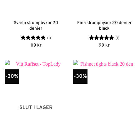
Svarta strumpbyxor 20
Fina strumpbyxor 20 denier
denier
black
(1)
(1)
Betygsatt
5
Betygsatt
5
119
kr
99
kr
av 5
av 5
-30%
-30%
SLUT I LAGER