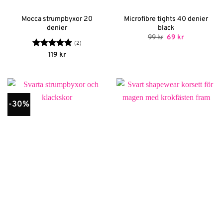
Mocca strumpbyxor 20
Microfibre tights 40 denier
denier
black
Det
Det
99
kr
69
kr
ursprungliga
nuvarande
(2)
priset
priset
Betygsatt
5
119
kr
var:
är:
av 5
99 kr.
69 kr.
-30%