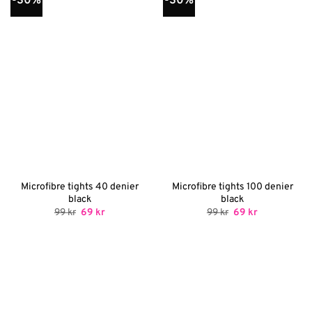
-30%
-30%
Microfibre tights 40 denier
Microfibre tights 100 denier
black
black
Det
Det
Det
Det
99
kr
69
kr
99
kr
69
kr
ursprungliga
nuvarande
ursprungliga
nuvarande
priset
priset
priset
priset
var:
är:
var:
är:
99 kr.
69 kr.
99 kr.
69 kr.