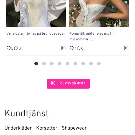
Varje detalj räknas på bröllopsdagen
Romantik möter elegans till
J
...
...
midsommar
w
5
0
7
0
Följ oss på Insta
Kundtjänst
Underkläder - Korsetter - Shapewear