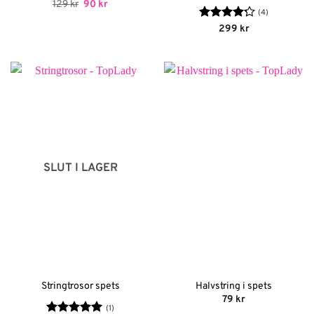
Det
Det
129
kr
90
kr
ursprungliga
nuvarande
(4)
priset
priset
Betygsatt
299
kr
var:
är:
4.25
av 5
129 kr.
90 kr.
SLUT I LAGER
Stringtrosor spets
Halvstring i spets
79
kr
(1)