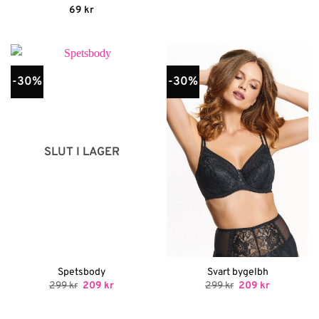
Betygsatt
5
69
kr
av 5
-30%
-30%
SLUT I LAGER
Spetsbody
Svart bygelbh
Det
Det
Det
Det
299
kr
209
kr
299
kr
209
kr
ursprungliga
nuvarande
ursprungliga
nuvarande
priset
priset
priset
priset
var:
är:
var:
är: