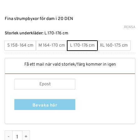
Fina strumpbyxor för dam i 20 DEN
RENSA
Alternative:
Storlek underkläder
:
L 170-176 cm
S 158-164 cm
M 164-170 cm
L 170-176 cm
XL 160-175 cm
Få ett mail när vald storlek/färg kommer in igen
Bevaka här
Leopardmönstrade Strumpbyxor 20 denier mängd